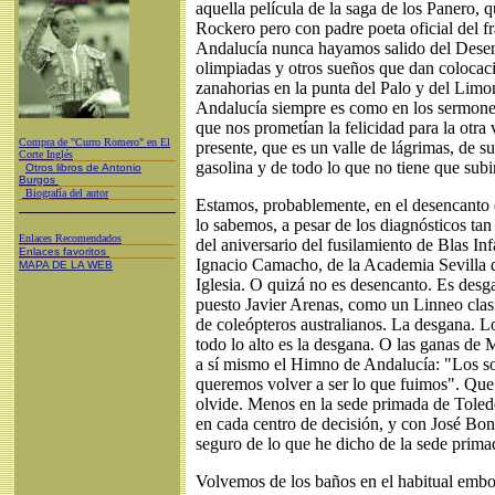
aquella película de la saga de los Panero, 
Rockero pero con padre poeta oficial del 
Andalucía nunca hayamos salido del Desen
olimpiadas y otros sueños que dan colocac
zanahorias en la punta del Palo y del Limo
Andalucía siempre es como en los sermones
que nos prometían la felicidad para la otra 
Compra de "Curro Romero" en El
presente, que es un valle de lágrimas, de su
Corte Inglés
gasolina y de todo lo que no tiene que subir
Otros libros de Antonio
Burgos
Biografía del autor
Estamos, probablemente, en el desencanto 
lo sabemos, a pesar de los diagnósticos tan
Enlaces Recomendados
del aniversario del fusilamiento de Blas Inf
Enlaces favoritos
Ignacio Camacho, de la Academia Sevilla d
MAPA DE LA WEB
Iglesia. O quizá no es desencanto. Es desg
puesto Javier Arenas, como un Linneo clasif
de coleópteros australianos. La desgana. L
todo lo alto es la desgana. O las ganas de
a sí mismo el Himno de Andalucía: "Los so
queremos volver a ser lo que fuimos". Que 
olvide. Menos en la sede primada de Toledo
en cada centro de decisión, y con José Bo
seguro de lo que he dicho de la sede prima
Volvemos de los baños en el habitual embo