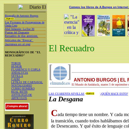
Compre los libros de A.Burgos en Internet
Biografía de Antonio Burgos
Los Picotazos de Protagonistas de
Onda Cero
A
bel Infanzón: La Ese 30
P
untas del Diamante
Recuadros de días anteriores
Artículos de "Epoca"
Jazmines en el ojal
El Recuadro
MONOGRÁFICOS DE "EL
REDCUADRO"
TOROS
HUMOR
FLAMENCO Y COPLA
ANDALUCIA
SEVILLA
CADIZ
ANTONIO BURGOS | EL
LETRAS DE CARNAVAL
El Mundo de Andalucía, martes 5 de septiembre 
NOSTALGIARIO
CURRO ROMERO
REAL BETIS
LAS CUARENTA SEVILLAS
¿QUIÉN HACE ESTO?
ANTOLOGÍA DE
La Desgana
ARTICULOS
C
ada tiempo tiene un nombre. Y cada mo
la transición, cuando todos hablábamos d
de Desencanto. Y qué éxito de lenguaje colo