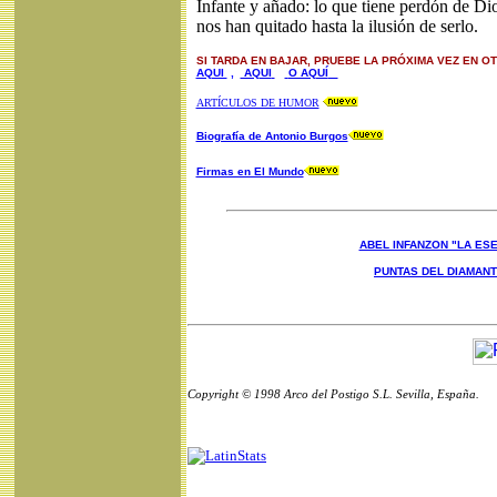
Infante y añado: lo que tiene perdón de Dio
nos han quitado hasta la ilusión de serlo.
SI TARDA EN BAJAR, PRUEBE LA PRÓXIMA VEZ EN O
AQUI
,
AQUI
O AQUÍ
ARTÍCULOS DE HUMOR
Biografía de Antonio Burgos
Firmas en El Mundo
ABEL INFANZON "LA ESE
PUNTAS DEL DIAMAN
Copyright © 1998 Arco del Postigo S.L. Sevilla, España.