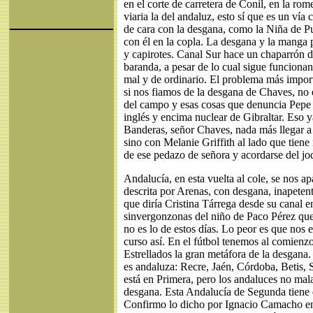
en el corte de carretera de Conil, en la rom
viaria la del andaluz, esto sí que es un vía
de cara con la desgana, como la Niña de Pu
con él en la copla. La desgana y la manga
y capirotes. Canal Sur hace un chaparrón 
baranda, a pesar de lo cual sigue funciona
mal y de ordinario. El problema más import
si nos fiamos de la desgana de Chaves, no e
del campo y esas cosas que denuncia Pepe 
inglés y encima nuclear de Gibraltar. Eso y
Banderas, señor Chaves, nada más llegar a
sino con Melanie Griffith al lado que tiene 
de ese pedazo de señora y acordarse del j
Andalucía, en esta vuelta al cole, se nos a
descrita por Arenas, con desgana, inapeten
que diría Cristina Tárrega desde su canal en
sinvergonzonas del niño de Paco Pérez que
no es lo de estos días. Lo peor es que nos 
curso así. En el fútbol tenemos al comienzo
Estrellados la gran metáfora de la desgan
es andaluza: Recre, Jaén, Córdoba, Betis, S
está en Primera, pero los andaluces no ma
desgana. Esta Andalucía de Segunda tiene 
Confirmo lo dicho por Ignacio Camacho en