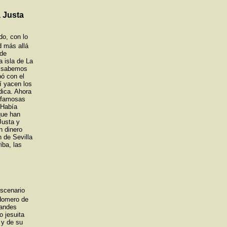
 Justa
do, con lo
d más allá
 de
a isla de La
ni sabemos
ó con el
hí yacen los
dica. Ahora
s famosas
. Había
que han
Justa y
n dinero
n de Sevilla
iba, las
escenario
 Homero de
randes
o jesuita
 y de su