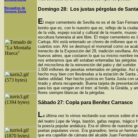
Recuadros de
Domingo 28: Los justas pérgolas de Santa
Semana Santa
E
l mejor cementerio de Sevilla no es el de San Fernan
bonito que es, con lo nuestro que es, reflejo de la ciuda
de la vida, espejo social y cultural de la muerte, museo
escultura funeraria al aire libre. El mejor cementerio es l
Cartuja. Ahí está enterrado un chorro de millones que 
cuántos son. Ahí se destruyó el monorrail como se acab
trenecito de la Exposición del 29, tradición sevillana. A
huevos aéreo, que costaron lo que su mismo nombre in
nos enteramos que allí estaban enterradas las pérgola
del microclima de la reinvención del patio y del surtidor
1.500 millones de pesetas enterrados en pérgolas. Así 
hecho muy bien con llevárselas a la estación de Santa 
darles utilidad. Han hecho justicia en Santa Justa con u
tirado y ahora recuperado. Buena tarjeta de presentació
para los que vengan en el tren: al fondo, la Giralda, y arr
flores siempre blancas de la pérgolas.
Sábado 27: Copla para Benítez Carrasco
L
a última vez lo vimos recitando sus versos sobre el 
del teatro Lope de Vega, bastón, gafas negras, trágico
la poesía popular andaluza. Era el último de nuestros g
poetas populares vivos. Era granadino, tenía un herman
que era capellán de cámara del alcalde Juan Fernández