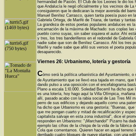
hermandad de Pasión. El Club de los Leones le dio los 
que Andalucía le negó oficialmente y los vecinos de La 
consiguieron que le dedicaran la mejor avenida del barri
Manuel Benítez Carrasco, quien tanta poesía puso en l
Gabriela Ortega, de Marifé de Triana, de tantas y tantas 
La grandeza de estos poetas populares andaluces es la
encarnación de la máxima de Machado: sus coplas las 
pueblo como suyas, sin saber siquiera el autor. Ahí est
y tres, los tres banderilleros en el redondel de Gabriela 
nadie sabe que son de Benítez Carrasco. Ahí los tres p
Marifé y nadie sabe que afiló sus versos el poeta popul
desaparecido.
Viernes 26: Urbanismo, lotería y gestoría
C
ómo será la política urbanística del Ayuntamiento, o 
de Ayuntamiento que se llevó esa tajada en mano, que 
dando pulso a una oposición con el encefalograma bast
Plano a escala 1:l0.000. Soledad Becerril ha dicho que
es una lotería, hoy hago aquí la Villa Olímpica, mañana 
allí, pasado acabo con la rabia social de Las Tres Mil m
perro de sus edificios y dejando aquello como una paten
ha dicho que Urbanismo es una gestoría: "Buenas, que
que me pongan cuarto y mitad de recalificación y espec
capitalista salvaje en esta zona industrial", dice el prom
responden en Urbanismo: "¡Marchando!" Pizarro ha da
ejemplo las cifras de la chispa de la vida de la fábrica 
Cola que comentamos. Quieren hacer en aquel terreno in
derribado cuatro bloques de nueve plantas, con una edif