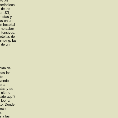
en las
periódicos
 de las
la UCI,
n días y
as en un
n hospital
 no saber
ntensivos,
otellas de
amping, las
a de un
nida de
sas los
 te
 yendo
e la
stas y se
 último
sado aquí?
 loor a
azo. Donde
anan
a
e a las