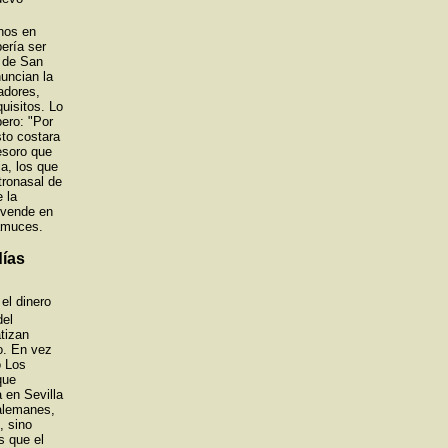
nos en
ería ser
a de San
uncian la
adores,
uisitos. Lo
ero: "Por
sto costara
esoro que
a, los que
tronasal de
 la
 vende en
ramuces.
días
el dinero
del
tizan
o. En vez
o Los
que
a en Sevilla
 alemanes,
, sino
s que el