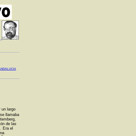
ANDALUCIA
r un largo
 se llamaba
utemberg,
ión de las
. Era el
una