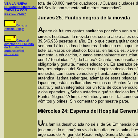
total de 60.000 metros cuadrados. ¿Cuántas ciudades d
VEA LA NUEVA
SECCION DOMINICAL
del Sevilla son sesenta mil metros cuadrados?
"SEVILLA CON
SEVILLANOS"
Jueves 25: Puntos negros de la movida
Correo a
A
Antonio Burgos
parte de futuros gastos sanitarios por cómo van a sub
cirrosis hepáticas, la movida nos cuesta ahora a los sev
Cartas al
39.546.938 pesetas al año. Es lo que cuesta quitar cada
director de El Mundo
semana 17 toneladas de basuras. Todo eso es lo que ti
de Andalucía :
botellas, vasos de plástico, bolsas, en las calles. ¿De 
andalucia@el-
mundo.es
aumenta la educación, cuando semanalmente ensucian 
con 17 toneladas, 17, de basura? Cuanta más enseñan
obligatoria y gratuita, menos educación. Es aterrador p
hay tres brigadas del Servicio de Limpieza dedicadas só
menester, con nueve vehículos y treinta barrenderos. P
auténtica lástima saber que, además de estas brigadas
Lipassam, están los llamados Equipos de Puntos Negr
cuatro, y están integrados por un total de doce vehículos
y dos operarios. ¿Saben ustedes a qué se dedican los 
Puntos Negros? A limpiar vómitos y orines. Tal como s
vómitos y orines. Sin comentario por nuestra parte.
Miércoles 24: Esperas del Hospital General
U
na familia desahuciada no sé si de Su Eminencia o d
(que no es lo mismo) ha vivido tres días en la sala de 
urgencias del Virgen del Rocío, vulgo García Morato. Es 