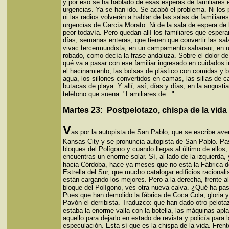
y por eso se ha hablado de esas esperas de familiares 
urgencias. Ya se han ido. Se acabó el problema. Ni los 
ni las radios volverán a hablar de las salas de familiares
urgencias de García Morato. Ni de la sala de espera de 
peor todavía. Pero quedan allí los familiares que espera
días, semanas enteras, que tienen que convertir las sal
vivac tercermundista, en un campamento saharaui, en u
robado, como decía la frase andaluza. Sobre el dolor de
qué va a pasar con ese familiar ingresado en cuidados i
el hacinamiento, las bolsas de plástico con comidas y b
agua, los sillones convertidos en camas, las sillas de c
butacas de playa. Y allí, así, días y días, en la angusti
teléfono que suena: "Familiares de..."
Martes 23: Postpelotazo, chispa de la vida
V
as por la autopista de San Pablo, que se escribe ave
Kansas City y se pronuncia autopista de San Pablo. Pa
bloques del Polígono y cuando llegas al último de ellos,
encuentras un enorme solar. Sí, al lado de la izquierda,
hacia Córdoba, hace ya meses que no está la Fábrica d
Estrella del Sur, que mucho catalogar edificios racionali
están cargando los mejores. Pero a la derecha, frente al
bloque del Polígono, ves otra nueva calva. ¿Qué ha pa
Pues que han demolido la fábrica de Coca Cola, gloria y
Pavón el derribista. Traduzco: que han dado otro pelot
estaba la enorme valla con la botella, las máquinas apl
aquello para dejarlo en estado de revista y policía para l
especulación. Esta sí que es la chispa de la vida. Frent