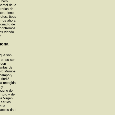
. Pero
ental de la
torias de
bre tiene,
letes, tipos
emos ahora
 cuadro de
ncontremos
mos viendo
r.
mona
 que son
 en su ser.
 con
antas de
ero Murube,
e campo y
 rindió
la recogida
a y
 bueno de
 toro y de
la Virgen
 ser los
e la
pueblos dan