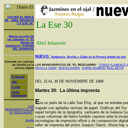
VOLVER AL INDICE
DE ABEL INFANZON
La Ese 30
"LA ESE 30"
Nueva sección de
los sábados en "El
Abel Infanzón
Mundo de
Andalucía": PUNTAS
DEL DIAMANTE
NUEVO:
Andalucía, Sevilla y Cádiz en la Prensa digital de hoy
Consulte las noticias
de Sevilla en la
LOS MONOGRÁFICOS DE "EL REDCUADRO
" :
TOROS
FLAMENCO
prensa digital
SEVILLA
CADIZ
NOSTALGIARIO
CURRO ROMERO
REAL BETIS
El Mundo
DEL 15 AL 30 DE NOVIEMBRE DE 1999
ABC
El País
Martes 30: La última imprenta
Sevilla
Información
E
ra un patio de la calle San Eloy, al que se entraba po
LOS
zaguán con apiladas resmas de papel. Gráficas del Sur
MONOGRAFICOS DE
aquel templo de la tipografía, santuario de la Galaxia G
EL REDCUADRO
:
cuyas columnas de hierro fundido cayeron ante la invas
Sevilla
tecnologías de impresión offset y de composición digital
taller de imprenta del pintor Joaquín Sáenz. Ahora hay 
Toros