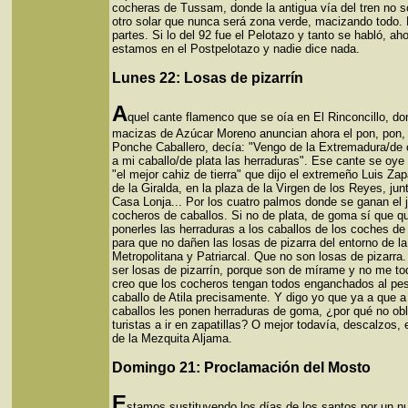
cocheras de Tussam, donde la antigua vía del tren no s
otro solar que nunca será zona verde, macizando todo. 
partes. Si lo del 92 fue el Pelotazo y tanto se habló, ah
estamos en el Postpelotazo y nadie dice nada.
Lunes 22: Losas de pizarrín
A
quel cante flamenco que se oía en El Rinconcillo, do
macizas de Azúcar Moreno anuncian ahora el pon, pon,
Ponche Caballero, decía: "Vengo de la Extremadura/de 
a mi caballo/de plata las herraduras". Ese cante se oye
"el mejor cahiz de tierra" que dijo el extremeño Luis Zapa
de la Giralda, en la plaza de la Virgen de los Reyes, junt
Casa Lonja... Por los cuatro palmos donde se ganan el j
cocheros de caballos. Si no de plata, de goma sí que q
ponerles las herraduras a los caballos de los coches de
para que no dañen las losas de pizarra del entorno de la
Metropolitana y Patriarcal. Que no son losas de pizarra
ser losas de pizarrín, porque son de mírame y no me t
creo que los cocheros tengan todos enganchados al pes
caballo de Atila precisamente. Y digo yo que ya a que a
caballos les ponen herraduras de goma, ¿por qué no obl
turistas a ir en zapatillas? O mejor todavía, descalzos
de la Mezquita Aljama.
Domingo 21: Proclamación del Mosto
E
stamos sustituyendo los días de los santos por un n