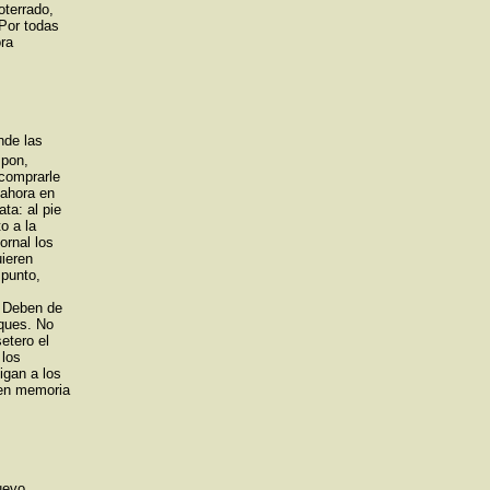
oterrado,
Por todas
ora
nde las
 pon,
comprarle
 ahora en
ta: al pie
o a la
ornal los
uieren
 punto,
. Deben de
oques. No
etero el
 los
igan a los
, en memoria
uevo