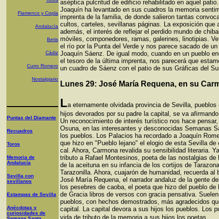
aséptica pulcritud de edificio rehabilitado en aquel patio
Joaquín ha levantado en sus cuadros la memoria sentim
Flamenco y Copla
imprenta de la familia, de donde salieron tantas convoca
cultos, carteles, sevillanas páginas. La exposición que a
Andalucía
además, el interés de reflejar el perdido mundo de chiba
móviles, componedores, ramas, galerines, linotipias. V
Betis
el río por la Punta del Verde y nos parece sacado de un
Cádiz
Joaquín Sáenz. De igual modo, cuando en un pueblo e
el tesoro de la última imprenta, nos parecerá que esta
Curro Romero
un cuadro de Sáenz con el patio de sus Gráficas del Su
Nostalgiario
Lunes 29: José María Requena, en su Car
L
a eternamente olvidada provincia de Sevilla, pueblos
hijos devorados por su padre la capital, se va afirmando
Puntas del Diamante
Un reconocimiento de interés turístico nos hace pensar,
Osuna, en las interesantes y desconocidas Semanas S
Recuadros
los pueblos. Los Palacios ha recordado a Joaquín Rom
que hizo en "Pueblo lejano" el elogio de esta Sevilla d
Toros
cal. Ahora, Carmona revalida su sensibilidad literaria. Ya
tributo a Rafael Montesinos, poeta de las nostalgias de 
Memoria de
Andalucía
de la aceituna en su infancia de los cortijos de Tarazon
Tarazonilla. Ahora, cuajarón de humanidad, recuerda al
Sevilla con
José María Requena, el narrador andaluz de la gente del
sevillanos
los pesebres de caoba, el poeta que hizo del pueblo de 
de Gracia libros de versos con gracia pensativa. Suelen
Estampas de Sevilla
pueblos, con hechos demostrados, más agradecidos qu
Anécdotas y
capital. La capital devora a sus hijos los pueblos. Los 
curiosidades de
vida de tributo de la memoria a sus hijos los poetas.
Semana Santa