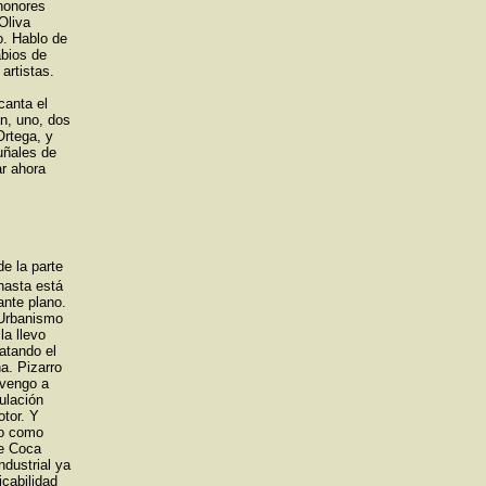
honores
Oliva
o. Hablo de
abios de
artistas.
canta el
án, uno, dos
Ortega, y
uñales de
ar ahora
de la parte
hasta está
ante plano.
 Urbanismo
la llevo
atando el
a. Pizarro
 vengo a
ulación
otor. Y
do como
de Coca
dustrial ya
icabilidad