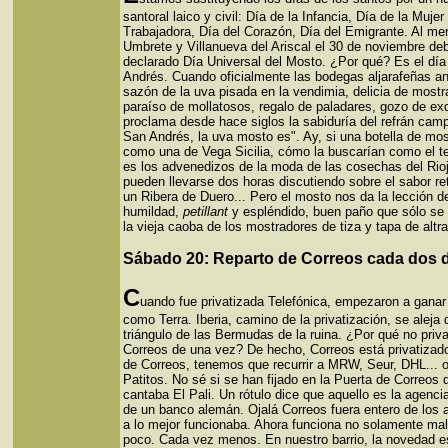
santoral laico y civil: Día de la Infancia, Día de la Mujer
Trabajadora, Día del Corazón, Día del Emigrante. Al me
Umbrete y Villanueva del Ariscal el 30 de noviembre deb
declarado Día Universal del Mosto. ¿Por qué? Es el dí
Andrés. Cuando oficialmente las bodegas aljarafeñas an
sazón de la uva pisada en la vendimia, delicia de mostr
paraíso de mollatosos, regalo de paladares, gozo de exq
proclama desde hace siglos la sabiduría del refrán camp
San Andrés, la uva mosto es". Ay, si una botella de mo
como una de Vega Sicilia, cómo la buscarían como el t
es los advenedizos de la moda de las cosechas del Rioj
pueden llevarse dos horas discutiendo sobre el sabor re
un Ribera de Duero... Pero el mosto nos da la lección de
humildad,
petillant
y espléndido, buen paño que sólo se
la vieja caoba de los mostradores de tiza y tapa de alt
Sábado 20: Reparto de Correos cada dos 
C
uando fue privatizada Telefónica, empezaron a ganar 
como Terra. Iberia, camino de la privatización, se aleja 
triángulo de las Bermudas de la ruina. ¿Por qué no priva
Correos de una vez? De hecho, Correos está privatizad
de Correos, tenemos que recurrir a MRW, Seur, DHL... 
Patitos. No sé si se han fijado en la Puerta de Correos 
cantaba El Pali. Un rótulo dice que aquello es la agenci
de un banco alemán. Ojalá Correos fuera entero de los
a lo mejor funcionaba. Ahora funciona no solamente mal
poco. Cada vez menos. En nuestro barrio, la novedad e