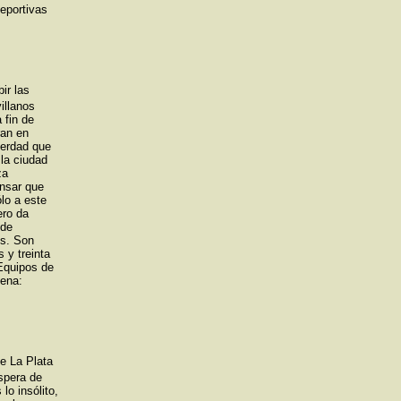
eportivas
ir las
illanos
 fin de
ran en
verdad que
la ciudad
za
ensar que
lo a este
ero da
 de
os. Son
 y treinta
Equipos de
uena:
e La Plata
espera de
lo insólito,