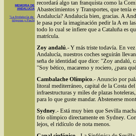
recordará algo tan franquista como la Comi
MEMORIA DE
Abastecimientos y Transportes, que tenía es
ANDALUCIA
Andalucía? Andalucía bien, gracias. A Anda
"La Andalucía de
Idígoras y Pachi
le pasa por la imaginación pedir la A en la
todo lo cual se infiere que a Cataluña es q
matrícula.
Zoy andalú
.- Y más triste todavía. En vez
Andalucía, nuestros coches seguirán lleva
seña de identidad que dice: "Zoy andalú, c
"Soy bético, macareno y rociero, ¿para qu
Cambalache Olímpico
.- Anuncio por pal
litoral mediterráneo, capital de la Costa de
infraestructuras y miles de plazas hoteleras
para lo que guste mandar. Abstenerse mont
Sydney
.- Está muy bien que Sevilla macha
frío olímpico directamente en Sydney. Co
lejos, el ridículo de nota menos.
Canal sinfónico
.- La Sinfónica de Sevilla