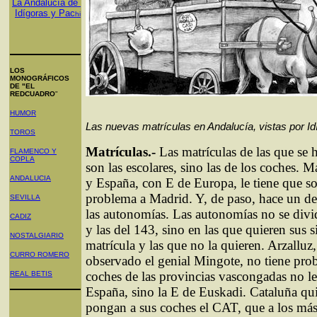
La Andalucía de
Idígoras y Pac
hi
LOS
MONOGRÁFICOS
DE "EL
REDCUADRO
"
HUMOR
Las nuevas matrículas en Andalucía, vistas por Id
TOROS
Matrículas.-
Las matrículas de las que se 
FLAMENCO Y
COPLA
son las escolares, sino las de los coches. M
ANDALUCIA
y España, con E de Europa, le tiene que so
problema a Madrid. Y, de paso, hace un de
SEVILLA
las autonomías. Las autonomías no se divi
CADIZ
y las del 143, sino en las que quieren sus s
NOSTALGIARIO
matrícula y las que no la quieren. Arzalluz
CURRO ROMERO
observado el genial Mingote, no tiene pro
coches de las provincias vascongadas no l
REAL BETIS
España, sino la E de Euskadi. Cataluña qui
pongan a sus coches el CAT, que a los más 