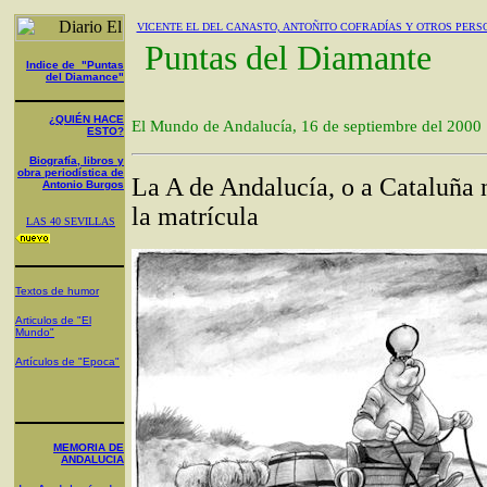
VICENTE EL DEL CANASTO, ANTOÑITO COFRADÍAS Y OTROS PERS
Puntas del Diamante
Indice de "Puntas
del Diamance"
¿QUIÉN HACE
El Mundo de Andalucía, 16 de septiembre del 2000
ESTO?
Biografía, libros y
obra periodística de
La A de Andalucía, o a Cataluña 
Antonio Burgos
la matrícula
LAS 40 SEVILLAS
Textos de humor
Articulos de "El
Mundo"
Artículos de "Epoca"
MEMORIA DE
ANDALUCIA