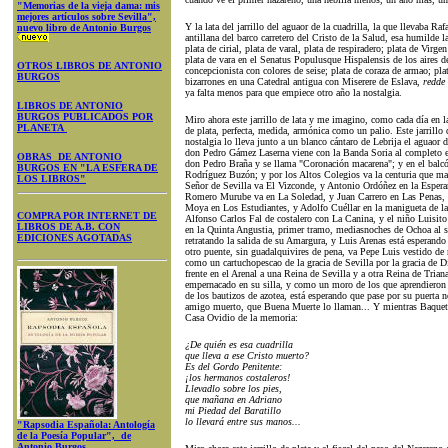
"Memorias de la vieja dama: mis
mejores artículos sobre Sevilla",
Y la lata del jarrillo del aguaor de la cuadrilla, la que llevaba Raf
nuevo libro de Antonio Burgos
antillana del barco carretero del Cristo de la Salud, esa humilde la
plata de cirial, plata de varal, plata de respiradero; plata de Virge
plata de vara en el Senatus Populusque Hispalensis de los aires d
OTROS LIBROS DE ANTONIO
concepcionista con colores de seise; plata de coraza de armao; pla
BURGOS
bizarrones en una Catedral antigua con Miserere de Eslava,
redde 
ya falta menos para que empiece otro año la nostalgia.
LIBROS DE ANTONIO
BURGOS PUBLICADOS POR
Miro ahora este jarrillo de lata y me imagino, como cada día en la
PLANETA
de plata, perfecta, medida, armónica como un palio. Este jarrillo 
nostalgia lo lleva junto a un blanco cántaro de Lebrija el aguaor
don Pedro Gámez Laserna viene con la Banda Soria al completo e
OBRAS DE ANTONIO
don Pedro Braña y se llama "Coronación macarena"; y en el balcón
BURGOS EN "LA ESFERA DE
Rodríguez Buzón; y por los Altos Colegios va la centuria que man
LOS LIBROS"
Señor de Sevilla va El Vizconde, y Antonio Ordóñez en la Esperan
Romero Murube va en La Soledad, y Juan Carrero en Las Penas,
Moya en Los Estudiantes, y Adolfo Cuéllar en la manigueta de la
COMPRA POR INTERNET DE
Alfonso Carlos Fal de costalero con La Canina, y el niño Luisito
LIBROS DE A.B. CON
en la Quinta Angustia, primer tramo, mediasnoches de Ochoa al sa
EDICIONES AGOTADAS
retratando la salida de su Amargura, y Luis Arenas está esperando 
otro puente, sin guadalquivires de pena, va Pepe Luis vestido de 
como un cartuchopescao de la gracia de Sevilla por la gracia de D
frente en el Arenal a una Reina de Sevilla y a otra Reina de Triana
empernacado en su silla, y como un moro de los que aprendieron a
de los bautizos de azotea, está esperando que pase por su puerta 
amigo muerto, que Buena Muerte lo llaman... Y mientras Baquet en
Casa Ovidio de la memoria:
¿De quién es esa cuadrilla
que lleva a ese Cristo muerto?
Es del Gordo Penitente:
¡los hermanos costaleros!
Llevadlo sobre los pies,
que mañana en Adriano
mi Piedad del Baratillo
lo llevará entre sus manos...
"Rapsodia Española: Antología
de la Poesía Popular", de
Antonio Burgos