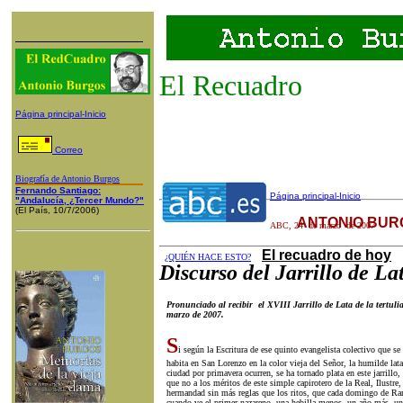
El Recuadro
Página principal-Inicio
Correo
Biografía de Antonio Burgos
Fernando Santiago:
Página principal-Inicio
"Andalucía, ¿Tercer Mundo?"
(El País, 10/7/2006)
ANTONIO BUR
ABC
,
24
de
marzo
de 200
7
El recuadro de hoy
¿QUIÉN HACE ESTO?
Discurso del Jarrillo de La
Pronunciado al recibir el XVIII Jarrillo de Lata de la tertuli
marzo de 2007.
S
i según la Escritura de ese quinto evangelista colectivo que se
habita en San Lorenzo en la color vieja del Señor, la humilde lata
ciudad por primavera ocurren, se ha tornado plata en este jarrillo
que no a los méritos de este simple capirotero de la Real, Ilustre
hermandad sin más reglas que los ritos, que cada domingo de Ram
cuando ve el primer nazareno, una hebilla menos, un año más, un