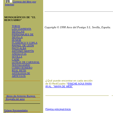
Compra del libro por
Internet
MONOGRÁFICOS DE "EL
REDCUADRO"
TOROS
Copyright © 1998 Arco del Postigo S.L. Sevilla, España.
LAS CUARENTA
SEVILLAS
PERSONAJES DE
SEVILLA
HUMOR
FLAMENCO Y COPLA
RAFAEL DE LEÓN
PACO ALBA
ANTONIO MARTÍN
ANDALUCIA
SEVILLA
CADIZ
LETRAS DE CARNAVAL
NOSTALGIARIO
CURRO ROMERO
REAL BETIS
ANTOLOGÍA DE
ARTICULOS
¿
Qué puede encontrar en cada sección
de El RedCuadro ?
PINCHE AQUI PARA
IR AL "MAPA DE WEB"
libros de Antonio Burgos
Biografía del autor
Página principal-Inicio
Enlaces Recomendados