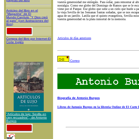
páginas del libro
vuestra generosidad me entregáis. Para soñar, para remontar al alto
nostalgia. Como ese globo del Domingo de Ramos que se le esca
viene por el Parque. Ese globo que sube a un cielo que huele a p
Anticipo del libro en el
la vieja Sevilla de las Semanas Santas soñadas, que se nos esca
"Magazine" de El
agua de un jarrillo. Latilla que el quinto evangelista, Sevilla mi
Mundo:Capítulo "Y Dios creó
vuestra generosidad en la plata inmortal de la memoria.
al gato" (con ilustraciones del
libro)
Articulos de días anteriores
Compra del libro por Internet-El
Corte Inglés
Correo
Biografía de Antonio Burgos
Libros de Antonio Burgos en la libreria Online de El Corte 
"Artículos de lujo: Sevilla en
cien recuadros", de Antonio
Burgos