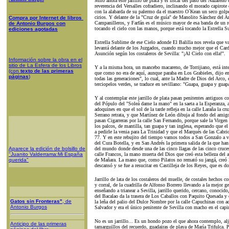
Miro ahora este jarrillo de plata y el fiscal del paso del Nazareno 
reverencia del Versalles cofradiero, inclinando el morado capirot
con la alabarda de su palermo da el maestro O´Kean un seco golpe 
cirios. Y delante de la "Cruz de guía" de Manolito Sánchez del A
Compra
por Internet
de libros
Campanilleros, y Farfán es el músico mayor de esa banda de un r
de A
ntonio Burgos con
tocando el cielo con las manos, porque está tocando la Estrella S
ediciones agotadas
Estrella Sublime de ese Cielo adonde El Balilla nos revela que va
levantá delante de los Juzgados, cuando mucho mejor que el Car
Asunción según los costaleros de Sevilla: "¡Al Cielo con ella!".
Información sobre la obra en el
sitio de La
Esfera de los Libros
Y a la misma hora, un mancebo macareno, de Torrijiano, está inte
(con
texto de las primeras
que como no era de aquí, aunque paraba en Los Grabieles, dijo en 
páginas
)
todas las generaciones", lo cual, ante la Madre de Dios del Arco, 
terciopelos verdes, se traduce en sevillano: "Guapa, guapa y guap
Y al contemplar este jarrillo de plata pasan penitentes antiguos c
del Pópulo del "Soleá dame la mano" en la saeta a la Esperanza, a
adoquines en que el sol de la tarde refleja en la calle Laraña la c
Serrano retrata, y que Martínez de León dibuja al fondo del amig
pasan Cigarreras por la calle San Fernando, porque sale la Virgen
los palcos, de mantilla, tan guapa y tan inglesa, esperando que e
a pedirle la venia para La Trinidad y que el Marqués de las Cabrio
77. Y en este rebujito del tiempo vamos todos a San Gonzalo a ver
del Cura Botella, y en San Andrés la primera salida de la que han 
Aparece la edición de bolsillo de
del mundo donde desde una de las cinco llagas de las cinco cruces
"Juanito Valderrama:Mi España
calle Francos, la mano muerta del Dios que creó esta belleza del a
querida"
de Mañara. La mano que, como Pilatos no remató su jangá, creó l
descansó y se fue a resucitar en Castilleja de los Reyes, que es do
Jarrillo de lata de los costaleros del muelle, de costales hechos c
y corral, de la cuadrilla de Alfonso Borrero llevando a la mejor g
enseñando a trianear a Sevilla, jarrillo querido, cercano, conocido,
del Bacalao da la trasera de Los Caballos con P
a
quito Quesada y c
Gatos sin Fronteras"
, de
la leña del palio del Dulce Nombre por la calle Capuchinas con aq
Antonio Burgos
Salvador y era el único penitente de Sevilla con macho en el capi
No es un jarrillo... Es un hondo pozo el que ahora contemplo, aljib
Anticipo de las primeras
tamarguillos del recuerdo, guadairas de playa de María Trifulca.