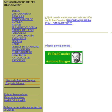
MONOGRÁFICOS DE "EL
REDCUADRO"
TOROS
LAS CUARENTA
SEVILLAS
¿
Qué puede encontrar en cada sección
PERSONAJES DE
de El RedCuadro ?
PINCHE AQUI PARA
SEVILLA
IR AL "MAPA DE WEB"
HUMOR
FLAMENCO Y COPLA
RAFAEL DE LEÓN
PACO ALBA
ANTONIO MARTÍN
ANDALUCIA
SEVILLA
CADIZ
Página principal-Inicio
LETRAS DE CARNAVAL
NOSTALGIARIO
CURRO ROMERO
REAL BETIS
ANTOLOGÍA DE
ARTICULOS
libros de Antonio Burgos
Biografía del autor
Enlaces Recomendados
Enlaces favoritos
MAPA DE LA WEB
Archivo de artículos en la web de
El Mundo