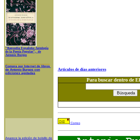
"Rapsodia Española: Antología
de la Poesía Popular", de
Antonio Burgos
Compra
por Internet
de libros
Articulos de días anteriores
de A
ntonio Burgos con
ediciones agotadas
Para buscar dentro de 
Correo
Aparece la edición de bolsillo de