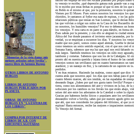
nacido del esqueje de otro del Alcázar plantado por propia mano
tu vencejo te escribe, ¡qué depresión gatuna más grande van a cog
Si te escribo por estas fechas es porque sé que tú eres de los que
en Belén es el mismo al que, por la primavera, nosotros le quita
Viernes por El Museo. Pues somos nosotros los vencejos los que 
chirridos, le cantamos al Señor esa nana de espinas, y no las gol
relaciones públicas que tenían en San Lorenzo, que le decían Béc
las que volvían a colgar sus nidos en la Casa de los Bucarellis de
no nosotros, los humildes vencejos? Por eso te debemos un homena
los vencejos. Y esta carta es en parte es para dártelo, en forma de 
Pues sabrás por la presente, y con ello se alegrará tu ciudad enter
África del Sur donde pasamos el invierno entre jacarandas, por lo
verdad, ya se empiezan a oscurecer los días. Y nosotros los vence
madre que nos parió, somos como aquel alemán, Goethe le decía
como tenemos un sexto sentido especial, con el que nos creó el m
Semana Santa, sabemos que esa luz que aquí nos está faltando os 
más largos. También tenemos los vencejos un oído muy aguzado,
tambores y cornetas. Sabemos que son los de la Cabalgata. Al oí
"Memorias de la vieja dama: mis
pronto ahí en nuestra querida y lejana tierra el humo de las casta
mejores artículos sobre Sevilla",
vencejos somos tan sevillanos que en cuanto barruntamos un tamb
nuevo libro de Antonio Burgos
atardecer, y un naranjo en flor, y la cartonera de un capirote en l
perdidos.
OTROS LIBROS DE ANTONIO
Y en ésas estamos. Haciendo las maletas, como aquel que dice. S
BURGOS
cuenta atrás que nosotros aquí: los días que nos faltan para el goz
cuanto febrero marcee, ahí nos tendrás, en las espadañas de siemp
deseando llegar. ¿Sabes por qué nos gusta tanto Sevilla? Porque
LIBROS DE ANTONIO
tierra, como nos alimentamos del aire y vivimos en la luz, de la 
BURGOS PUBLICADOS POR
sofocones por los cambios os los lleváis los que estáis abajo, vi
PLANETA
seises del aire entre los arbotantes de la Catedral o sobre la cúpu
Gracias por habernos hecho líricos y populares ante los sevillano
deseandito volver a Sevilla, sabes que por nuestro agudo grito nos
OBRAS DE ANTONIO
que ahí, que nos consideráis los pájaros del Altísimo, al que ya 
BURGOS EN "LA ESFERA DE
espinas! Hasta entonces, recibe las mejores e impacientes memori
LOS LIBROS"
Tu Vencejo del Arenal.
COMPRA POR INTERNET DE
LIBROS DE A.B. CON
EDICIONES AGOTADAS