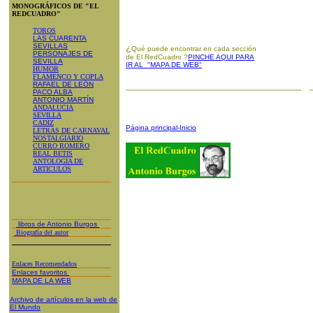
MONOGRÁFICOS DE "EL
REDCUADRO"
TOROS
LAS CUARENTA
SEVILLAS
¿
Qué puede encontrar en cada sección
PERSONAJES DE
de El RedCuadro ?
PINCHE AQUI PARA
SEVILLA
IR AL "MAPA DE WEB"
HUMOR
FLAMENCO Y COPLA
RAFAEL DE LEÓN
PACO ALBA
ANTONIO MARTÍN
ANDALUCIA
SEVILLA
CADIZ
Página principal-Inicio
LETRAS DE CARNAVAL
NOSTALGIARIO
CURRO ROMERO
REAL BETIS
ANTOLOGÍA DE
ARTICULOS
libros de Antonio Burgos
Biografía del autor
Enlaces Recomendados
Enlaces favoritos
MAPA DE LA WEB
Archivo de artículos en la web de
El Mundo