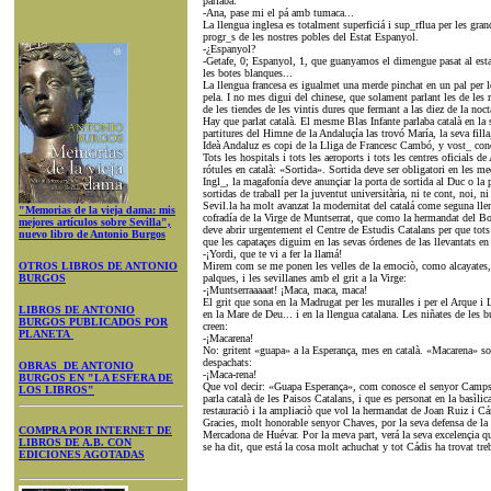
parlaba:
-Ana, pase mi el pá amb tumaca...
La llengua inglesa es totalment superficiá i sup_rflua per les gran
progr_s de les nostres pobles del Estat Espanyol.
-¿Espanyol?
-Getafe, 0; Espanyol, 1, que guanyamos el dimengue pasat al esta
les botes blanques...
La llengua francesa es igualmet una merde pinchat en un pal per l
pela. I no mes digui del chinese, que solament parlant les de les r
de les tiendes de les vintis dures que fermant a las diez de la noct
Hay que parlat català. El mesme Blas Infante parlaba català en la 
partitures del Himne de la Andaluçía las trovó María, la seva fill
Ideà Andaluz es copi de la Lliga de Francesc Cambó, y vost_ conoç
Tots les hospitals i tots les aeroports i tots les centres oficials de
rótules en català: «Sortida». Sortida deve ser obligatori en les m
Ingl_, la magafonía deve anunçiar la porta de sortida al Duc o la p
sortidas de traball per la juventut universitària, ni te cont, noi, ni 
Sevil.la ha molt avanzat la modernitat del catalá come seguna lle
"Memorias de la vieja dama: mis
cofradía de la Virge de Muntserrat, que como la hermandat del Bo
mejores artículos sobre Sevilla",
deve abrir urgentement el Centre de Estudis Catalans per que tots el
nuevo libro de Antonio Burgos
que les capataçes diguim en las sevas órdenes de las llevantats en 
-¡Yordi, que te vi a fer la llamá!
OTROS LIBROS DE ANTONIO
Mirem com se me ponen les velles de la emociò, como alcayates,
BURGOS
palques, i les sevillanes amb el grit a la Virge:
-¡Muntserraaaaat! ¡Maca, maca, maca!
El grit que sona en la Madrugat per les muralles i per el Arque i
LIBROS DE ANTONIO
en la Mare de Deu... i en la llengua catalana. Les niñates de les 
BURGOS PUBLICADOS POR
creen:
PLANETA
-¡Macarena!
No: gritent «guapa» a la Esperança, mes en català. «Macarena» so
despachats:
OBRAS DE ANTONIO
-¡Maca-rena!
BURGOS EN "LA ESFERA DE
Que vol decir: «Guapa Esperança», com conosce el senyor Camps, 
LOS LIBROS"
parla català de les Paisos Catalans, i que es personat en la basìlica
restauraciò i la ampliaciò que vol la hermandat de Joan Ruiz i Cá
Gracies, molt honorable senyor Chaves, por la seva defensa de la ll
COMPRA POR INTERNET DE
Mercadona de Huévar. Por la meva part, verá la seva excelençia que
LIBROS DE A.B. CON
se ha dit, que está la cosa molt achuchat y tot Cádis ha trovat tre
EDICIONES AGOTADAS