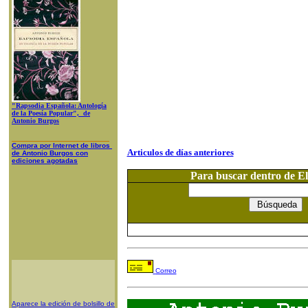
"Rapsodia Española: Antología
de la Poesía Popular", de
Antonio Burgos
Compra
por Internet
de libros
Articulos de días anteriores
de A
ntonio Burgos con
ediciones agotadas
Para buscar dentro de 
Correo
Aparece la edición de bolsillo de