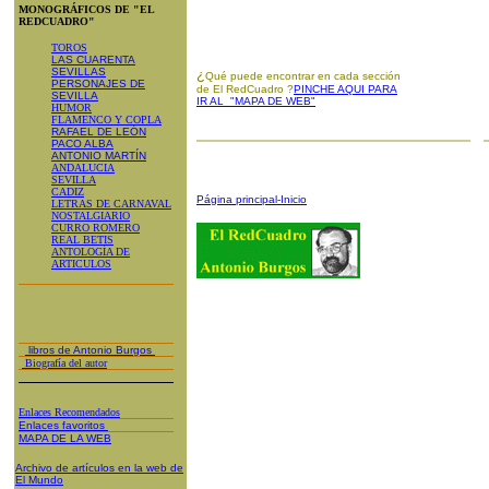
MONOGRÁFICOS DE "EL
REDCUADRO"
TOROS
LAS CUARENTA
SEVILLAS
¿
Qué puede encontrar en cada sección
PERSONAJES DE
de El RedCuadro ?
PINCHE AQUI PARA
SEVILLA
IR AL "MAPA DE WEB"
HUMOR
FLAMENCO Y COPLA
RAFAEL DE LEÓN
PACO ALBA
ANTONIO MARTÍN
ANDALUCIA
SEVILLA
CADIZ
Página principal-Inicio
LETRAS DE CARNAVAL
NOSTALGIARIO
CURRO ROMERO
REAL BETIS
ANTOLOGÍA DE
ARTICULOS
libros de Antonio Burgos
Biografía del autor
Enlaces Recomendados
Enlaces favoritos
MAPA DE LA WEB
Archivo de artículos en la web de
El Mundo