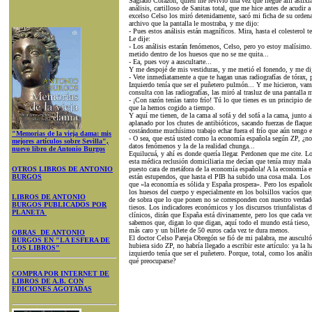
Sagrado Corazón, quien me revivió una vez que llegué allí asfixiá
análisis, cartilloso de Sanitas total, que me hice antes de acudir a 
excelso Celso los miró detenidamente, sacó mi ficha de su ordena
archivo que la pantalla le mostraba, y me dijo:
- Pues estos análisis están magníficos. Mira, hasta el colesterol t
Le dije:
- Los análisis estarán fenómenos, Celso, pero yo estoy malísimo
metido dentro de los huesos que no se me quita...
- Ea, pues voy a auscultarte...
Y me despojé de mis vestiduras, y me metió el fonendo, y me dij
- Vete inmediatamente a que te hagan unas radiografías de tórax, 
Izquierdo tenía que ser el puñetero pulmón... Y me hicieron, vam
consulta con las radiografías, las miró al trasluz de una pantalla
- ¡Con razón tenías tanto frío! Tú lo que tienes es un principio
que la hemos cogido a tiempo.
Y aquí me tienen, de la cama al sofá y del sofá a la cama, junto a
aplanado por los chutes de antibióticos, sacando fuerzas de flaqueza 
costándome muchísimo trabajo echar fuera el frío que aún tengo e
"Memorias de la vieja dama: mis
- O sea, que está usted como la economía española según ZP, ¿no?
mejores artículos sobre Sevilla",
datos fenómenos y la de la realidad chunga...
nuevo libro de Antonio Burgos
Equilucuá, y ahí es donde quería llegar. Perdonen que me cite. L
esta médica reclusión domiciliaria me decían que tenía muy mala
OTROS LIBROS DE ANTONIO
puesto cara de metáfora de la economía española! A la economía e
BURGOS
están estupendos, que hasta el PIB ha subido una cosa mala. Los 
que «la economía es sólida y España prospera». Pero los español
los huesos del cuerpo y especialmente en los bolsillos vacíos que
LIBROS DE ANTONIO
de sobra que lo que ponen no se corresponden con nuestro verdad
BURGOS PUBLICADOS POR
tiesos. Los indicadores económicos y los discursos triunfalistas
PLANETA
clínicos, dirán que España está divinamente, pero los que cada ve
sabemos que, digan lo que digan, aquí todo el mundo está tieso, 
más caro y un billete de 50 euros cada vez te dura menos.
OBRAS DE ANTONIO
El doctor Celso Pareja Obregón se fió de mi palabra, me auscult
BURGOS EN "LA ESFERA DE
hubiera sido ZP, no habría llegado a escribir este artículo: ya la
LOS LIBROS"
izquierdo tenía que ser el puñetero. Porque, total, como los análi
qué preocuparse?
COMPRA POR INTERNET DE
LIBROS DE A.B. CON
EDICIONES AGOTADAS