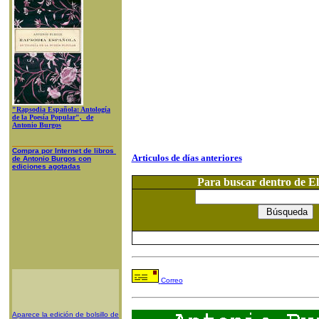
"Rapsodia Española: Antología
de la Poesía Popular", de
Antonio Burgos
Compra
por Internet
de libros
Articulos de días anteriores
de A
ntonio Burgos con
ediciones agotadas
Para buscar dentro de 
Correo
Aparece la edición de bolsillo de