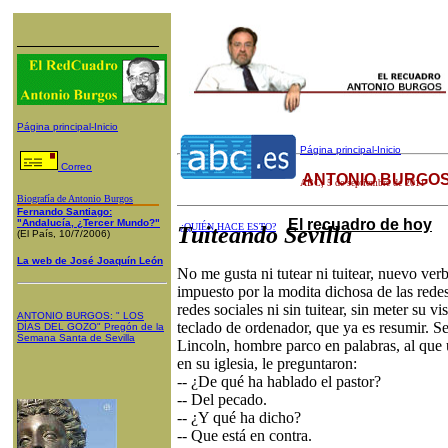
Página principal-Inicio
Página principal-Inicio
Correo
ANTONIO BURGOS
ABC
, 5 de septiembre de 2011
Biografía de Antonio Burgos
Fernando Santiago:
El recuadro de hoy
"Andalucía, ¿Tercer Mundo?"
¿QUIÉN HACE ESTO?
Tuiteando Sevilla
(El País, 10/7/2006)
La web de José Joaquín León
No me gusta ni tutear ni tuitear, nuevo ver
impuesto por la modita dichosa de las rede
redes sociales ni sin tuitear, sin meter su 
ANTONIO BURGOS
: "
LOS
teclado de ordenador, que ya es resumir. 
DÍAS DEL GOZO
"
Pregón de la
Semana Santa
de Sevilla
Lincoln, hombre parco en palabras, al que u
en su iglesia, le preguntaron:
-- ¿De qué ha hablado el pastor?
-- Del pecado.
-- ¿Y qué ha dicho?
-- Que está en contra.