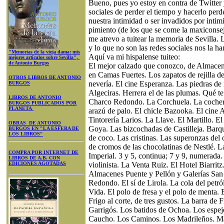
Bueno, pues yo estoy en contra de Twitter 
sociales de perder el tiempo y hacerlo perd
nuestra intimidad o ser invadidos por inti
pimiento (de los que se come la maxiconseje
me atrevo a tuitear la memoria de Sevilla. L
y lo que no son las redes sociales nos la h
"Memorias de la vieja dama: mis
Aquí va mi hispalense tuiteo:
mejores artículos sobre Sevilla",
de Antonio Burgos
El mejor calzado que conozco, de Almacen
en Camas Fuertes. Los zapatos de rejilla d
OTROS LIBROS DE ANTONIO
nevería. El cine Esperanza. Las piedras de
BURGOS
Algeciras. Herrera el de las plumas. Qué te 
LIBROS DE ANTONIO
Charco Redondo. La Corchuela. La cochera 
BURGOS PUBLICADOS POR
PLANETA
arazú de palo. El chicle Bazooka. El cine 
Tintorería Larios. La Llave. El Martillo. El
OBRAS DE ANTONIO
Goya. Las bizcochadas de Castilleja. Barqu
BURGOS EN "LA ESFERA DE
LOS LIBROS"
de coco. Las cristinas. Las superonzas del
de cromos de las chocolatinas de Nestlé. L
COMPRA POR INTERNET DE
Imperial. 3 y 5, continua; 7 y 9, numerada
LIBROS DE A.B. CON
EDICIONES AGOTADAS
violinista. La Venta Ruiz. El Hotel Biarrit
Almacenes Puente y Pellón y Galerías San 
Redondo. El sí de Lirola. La cola del petró
Vida. El polo de fresa y el polo de menta. 
Frigo al corte, de tres gustos. La barra de 
Garrigós. Los batidos de Ochoa. Los espej
Caucho. Los Caminos. Los Madrileños. Ma