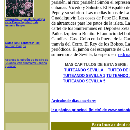
parisién, al rico parisién! Simón el repres
cubanas. Vicedo y Salustio. El Hispalito 
Pepe y su sobrino. Las medias lunas de La 
Guadalquivir. Las cosas de Pepe Da Rosa. E
"Rapsodia Española: Antología
de la Poesía Popular", de
de altramuces para los patos de la isleta. L
Antonio Burgos
cartel de los Sanfermines en Deportes Zeta
Paños Izquierdo Benito. El anuncio del bo
Candiles. Casa Cobo en la Puerta de la Car
Gatos sin Fronteras"
, de
tranvía del Cerro. El Rey de los Bolsos. La
Antonio Burgos
periódicos. El jamón del escaparate de Cas
su memoria de Sevilla, la espero en
redcu
Aparece la edición de bolsillo de
"Juanito Valderrama:Mi España
MAS CAPITULOS DE ESTA SERIE:
querida"
TUITEANDO SEVILLA
TUITEO DE
TUITEANDO SEVILLA 3
TUITEANDO 
TUITEANDO SEVILLA 5
Articulos de días anteriores
Ir a página principal (Inicio) de www.anto
Para buscar dentr