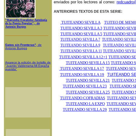
enviados por los lectores al correo:
redcuadro
ANTERIORES TEXTOS DE ESTA SERIE:
"Rapsodia Española: Antología
TUITEANDO SEVILLA
TUITEO DE MEM
de la Poesía Popular", de
Antonio Burgos
TUITEANDO SEVILLA 3
TUITEANDO SEVI
TUITEANDO SEVILLA 5
TUITEANDO SEVI
TUITEANDO SEVILLA 7
TUITEANDO SEVILL
Gatos sin Fronteras"
, de
TUITEANDO SEVILLA 9
TUITEANDO SEVIL
Antonio Burgos
TUITEANDO SEVILLA 11
TUITEANDO SEVIL
TUITEANDO SEVILLA 12+1
TUITEANDO SE
TUITEANDO SEVILLA 15
TUITEANDO S
Aparece la edición de bolsillo de
"Juanito Valderrama:Mi España
TUITEANDO SEVILLA 17
TUITEANDO SEV
querida"
TUITEANDO SEVILLA 19
TUITEANDO SE
TUITEANDO SEVILLA 21
TUITEANDO S
TUITEANDO SEVILLA 23
TUITEANDO SE
TUITEANDO SEVILLA 25
TUITEANDO S
TUITEANDO COFRADIAS
TUITEANDO SEV
TUITEANDO LA EXPO
TUITEANDO SEV
TUITEANDO SEVILLA 29
TUITEANDO SE