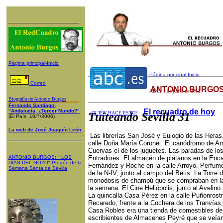
Página principal-Inicio
Página principal-Inicio
Correo
ANTONIO BURGOS
ABC
, 1 de junio de 2012
Biografía de Antonio Burgos
Fernando Santiago:
El recuadro de hoy
"Andalucía, ¿Tercer Mundo?"
¿QUIÉN HACE ESTO?
Tuiteando Sevilla 31
(El País, 10/7/2006)
La web de José Joaquín León
Las librerías San José y Eulogio de las Heras. 
calle Doña María Coronel. El canódromo de Am
Cuervas el de los juguetes. Las paradas de lo
ANTONIO BURGOS
: "
LOS
Entradores. El almacén de plátanos en la Enca
DÍAS DEL GOZO
"
Pregón de la
Fernández y Roche en la calle Arroyo. Perfume
Semana Santa
de Sevilla
de la N-IV, junto al campo del Betis. La Torre
monodosis de champú que se compraban en la 
la semana. El Cine Heliópolis, junto al Avelino.
La quincalla Casa Pérez en la calle Puñonrost
Recaredo, frente a la Cochera de los Tranvía
Casa Robles era una tienda de comestibles de 
escribientes de Almacenes Peyré que se veían