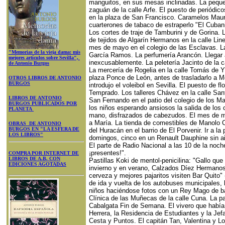
manguitos, en sus mesas inclinadas. La pequ
zaguán de la calle Arfe. El puesto de periódic
en la plaza de San Francisco. Caramelos Maur
cuarterones de tabaco de estraperlo "El Cuban
Los cortes de traje de Tamburini y de Gorina.
de tejidos de Algarín Hermanos en la calle Line
mes de mayo en el colegio de las Esclavas. La 
"Memorias de la vieja dama: mis
García Ramos. La perfumería Arancón. Llegar 
mejores artículos sobre Sevilla",
inexcusablemente. La peletería Jacinto de la c
de Antonio Burgos
La mercería de Rogelia en la calle Tomás de Yb
plaza Ponce de León, antes de trasladarlo a M
OTROS LIBROS DE ANTONIO
BURGOS
introdujo el voleibol en Sevilla. El puesto de fl
Temprado. Los talleres Chávez en la calle San
LIBROS DE ANTONIO
San Fernando en el patio del colegio de los Mar
BURGOS PUBLICADOS POR
los niños esperando ansiosos la salida de los 
PLANETA
mano, disfrazados de cabezudos. El mes de ma
a María. La tienda de comestibles de Manolo Ca
OBRAS DE ANTONIO
BURGOS EN "LA ESFERA DE
del Huracán en el barrio de El Porvenir. Ir a l
LOS LIBROS"
domingos, cinco en un Renault Dauphine sin ai
El parte de Radio Nacional a las 10 de la noch
¡presentes!".
COMPRA POR INTERNET DE
LIBROS DE A.B. CON
Pastillas Koki de mentol-penicilina: "Gallo que
EDICIONES AGOTADAS
invierno y en verano, Calzados Díez Hermanos
cerveza y mejores pajaritos visiten Bar Quito" 
de ida y vuelta de los autobuses municipales,
niños haciéndose fotos con un Rey Mago de bar
Clínica de las Muñecas de la calle Cuna. La p
Cabalgata Fin de Semana. El vivero que había 
Herrera, la Residencia de Estudiantes y la Jef
Cesta y Puntos. El capitán Tan, Valentina y 