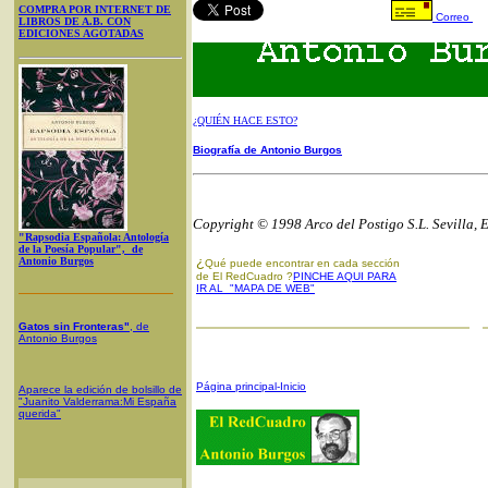
COMPRA POR INTERNET DE
Correo
LIBROS DE A.B. CON
EDICIONES AGOTADAS
¿QUIÉN HACE ESTO?
Biografía de Antonio Burgos
Copyright © 1998 Arco del Postigo S.L. Sevilla, 
"Rapsodia Española: Antología
de la Poesía Popular", de
¿
Antonio Burgos
Qué puede encontrar en cada sección
de El RedCuadro ?
PINCHE AQUI PARA
IR AL "MAPA DE WEB"
Gatos sin Fronteras"
, de
Antonio Burgos
Página principal-Inicio
Aparece la edición de bolsillo de
"Juanito Valderrama:Mi España
querida"