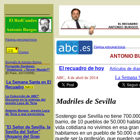
Página principal-Inicio
Página principal-Inicio
Correo
ANTONIO B
Biografía de Antonio Burgos
Fernando Santiago:
El recuadro de hoy
Artículos de día
"Andalucía, ¿Tercer Mundo?"
(El País, 10/7/2006)
La Semana S
ABC
, 4 de abril de 2014
La Semana Santa en El
Recuadro
La Colección de ABC"
Madriles de Sevilla
Discurso en la entrega del
premio Luca de Tena
Antonio Burgos, premio Luca
de Tena a una trayectoria
Sostengo que Sevilla no tiene 700.000 
barrio, de 10 pueblos de 50.000 habit
"El Señor de Sevilla, la
vida cotidiana no vivimos en esa gran
Sevilla del Señor"
habitamos en un pueblo de 50.000 o d
(Anuario del Gran
puede ser la profesión, que pueden se