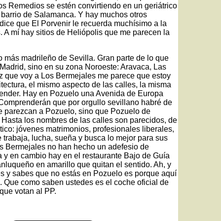
os Remedios se estén convirtiendo en un geriátrico
l barrio de Salamanca. Y hay muchos otros
 dice que El Porvenir le recuerda muchísimo a la
. A mí hay sitios de Heliópolis que me parecen la
o más madrileño de Sevilla. Gran parte de lo que
Madrid, sino en su zona Noroeste: Aravaca, Las
z que voy a Los Bermejales me parece que estoy
tectura, el mismo aspecto de las calles, la misma
erender. Hay en Pozuelo una Avenida de Europa
Comprenderán que por orgullo sevillano habré de
e parezcan a Pozuelo, sino que Pozuelo de
 Hasta los nombres de las calles son parecidos, de
tico: jóvenes matrimonios, profesionales liberales,
 trabaja, lucha, sueña y busca lo mejor para sus
s Bermejales no han hecho un adefesio de
y en cambio hay en el restaurante Bajo de Guía
luqueño en amarillo que quitan el sentido. Ah, y
es y sabes que no estás en Pozuelo es porque aquí
. Que como saben ustedes es el coche oficial de
que votan al PP.