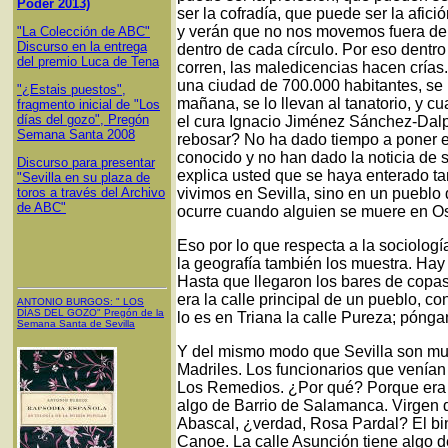
Poder 2013)
ser la cofradía, que puede ser la afició
y verán que no nos movemos fuera de
"La Colección de ABC"
Discurso en la entrega
dentro de cada círculo. Por eso dentro
del premio Luca de Tena
corren, las maledicencias hacen crías
una ciudad de 700.000 habitantes, se 
"¿Estais puestos",
mañana, se lo llevan al tanatorio, y cu
fragmento inicial de "Los
días del gozo", Pregón
el cura Ignacio Jiménez Sánchez-Dalp, 
Semana Santa 2008
rebosar? No ha dado tiempo a poner es
conocido y no han dado la noticia de s
Discurso para presentar
explica usted que se haya enterado t
"Sevilla en su plaza de
toros a través del Archivo
vivimos en Sevilla, sino en un pueblo 
de ABC"
ocurre cuando alguien se muere en Os
Eso por lo que respecta a la sociologí
la geografía también los muestra. Hay 
Hasta que llegaron los bares de copas,
era la calle principal de un pueblo, c
ANTONIO BURGOS
: "
LOS
DÍAS DEL GOZO
"
Pregón de la
lo es en Triana la calle Pureza; pónga
Semana Santa
de Sevilla
Y del mismo modo que Sevilla son muc
Madriles. Los funcionarios que venían 
Los Remedios. ¿Por qué? Porque era 
algo de Barrio de Salamanca. Virgen 
Abascal, ¿verdad, Rosa Pardal? El bi
Canoe. La calle Asunción tiene algo de