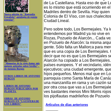
de La Castellana. Hasta eso de que L
es lo mismo que está ocurriendo en e
Madriles dentro de Sevilla. Hay quien
Nueva edición de "Rapsodia
Colonia de El Viso, con sus chalecitos
Española",antología de poesía
popular"
Ciudad Lineal.
Pero sobre todo, Los Bermejales. Ya l
entendemos por Madrid ya no vive en 
Rozas, Pozuelo de Alarcón... Cada ve
en Pozuelo de Alarcón: la misma arqui
gente. Sólo falta un Mallorca para m
que es una copia de Los Bermejales. 
decir que no es que Los Bermejales s
Alarcón ha copiado a Los Bermejales.
"Memorias de la vieja dama: mis
países europeos. Y el vecindario, idén
mejores artículos sobre Sevilla",
ejecutivos; una ciudad emergente, que
de Antonio Burgos
hijos pequeños. Menos mal que en Lo
OTROS LIBROS DE ANTONIO
parroquia como Santa María de Canáa 
BURGOS
una manzanilla en rama y un cazón san
LIBROS DE ANTONIO
por otra cosa que vas a Los Bermejal
BURGOS PUBLICADOS POR
ves bastantes menos Mini Morris rojos
PLANETA
los pijoflautas madrileños de Pozuelo 
OBRAS DE ANTONIO
BURGOS EN "LA ESFERA DE
LOS LIBROS"
Artículos de días anteriores