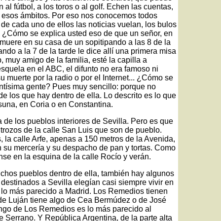
n al fútbol, a los toros o al golf. Echen las cuentas,
 esos ámbitos. Por eso nos conocemos todos
 de cada uno de ellos las noticias vuelan, los bulos
. ¿Cómo se explica usted eso de que un señor, en
muere en su casa de un sopitipando a las 8 de la
ando a la 7 de la tarde le dice allí una primera misa
muy amigo de la familia, esté la capilla a
quela en el ABC, el difunto no era famoso ni
u muerte por la radio o por el Internet... ¿Cómo se
antísima gente? Pues muy sencillo: porque no
de los que hay dentro de ella. Lo descrito es lo que
una, en Coria o en Constantina.
a de los pueblos interiores de Sevilla. Pero es que
trozos de la calle San Luis que son de pueblo.
 la calle Arfe, apenas a 150 metros de la Avenida,
on su mercería y su despacho de pan y tortas. Como
nse en la esquina de la calle Rocío y verán.
hos pueblos dentro de ella, también hay algunos
destinados a Sevilla elegían casi siempre vivir en
lo más parecido a Madrid. Los Remedios tienen
de Luján tiene algo de Cea Bermúdez o de José
ngo de Los Remedios es lo más parecido al
 Serrano. Y República Argentina, de la parte alta