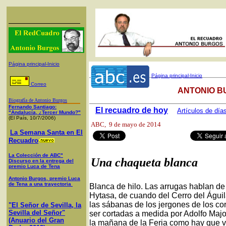
Página principal-Inicio
Página principal-Inicio
Correo
ANTONIO B
Biografía de Antonio Burgos
Fernando Santiago:
El recuadro de hoy
Artículos de día
"Andalucía, ¿Tercer Mundo?"
(El País, 10/7/2006)
ABC
, 9 de mayo de 2014
La Semana Santa en El
Recuadro
La Colección de ABC"
Una chaqueta blanca
Discurso en la entrega del
premio Luca de Tena
Antonio Burgos, premio Luca
de Tena a una trayectoria
Blanca de hilo. Las arrugas hablan de 
Hytasa, de cuando del Cerro del Águi
las sábanas de los jergones de los cor
"El Señor de Sevilla, la
Sevilla del Señor"
ser cortadas a medida por Adolfo Maj
(Anuario del Gran
la mañana de la Feria como hay que ve