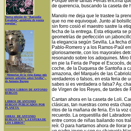
Porque tiene tantas Ferias encima que 
de querencia, buscando la caseta de hi
Manolo me deja que le trastee la pren
Nueva edición de "Rapsodia
Española",antología de poesía
que no me equivoqué. Junto al bolsillo 
popular"
sin forro cosió el maestro sastre la eti
fecha de la entrega. Esta etiqueta se 
geometrías de perfección un jaboncill
la elegancia según Sevilla. La fecha 
Pablo-Romero y a los Ramos-Paúl entr
gloriosamente, con los mayorales detrá
resonando sobre los adoquines. Miro 
en pie la Feria de Pepe el Escocés, 
coche, de la Duquesa de Santoña a ca
amazona, del Marqués de las Cabriolas,
"Memorias de la vieja dama: mis
mejores artículos sobre Sevilla",
verdaderos o falsos, en esta feria de u
de Antonio Burgos
sabes si es verdadera o falsa? Ay, 
de Virgen de los Reyes, de tardes de 
OTROS LIBROS DE ANTONIO
BURGOS
Cantan ahora en la caseta de Loli. Ca
LIBROS DE ANTONIO
clásicas, tan nuestras como esta cha
BURGOS PUBLICADOS POR
PLANETA
ritos de la mañana de feria. En la vo
recuerdo. La orquestilla del Labradore
OBRAS DE ANTONIO
BURGOS EN "LA ESFERA DE
entre corros de niñas bailando nos tr
LOS LIBROS"
reír. O para hartarnos ahora de llorar
un padre joven y con su chaqueta blan