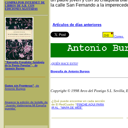
COMPRA POR INTERNET DE
la calle San Fernando a la imperecede
LIBROS DE A.B. CON
EDICIONES AGOTADAS
Artículos de días anteriores
Correo
"Rapsodia Española: Antología
¿QUIÉN HACE ESTO?
de la Poesía Popular", de
Antonio Burgos
Biografía de Antonio Burgos
Gatos sin Fronteras"
, de
Antonio Burgos
Copyright © 1998 Arco del Postigo S.L. Sevilla, 
¿
Qué puede encontrar en cada sección
Aparece la edición de bolsillo de
de El RedCuadro ?
PINCHE AQUI PARA
"Juanito Valderrama:Mi España
IR AL "MAPA DE WEB"
querida"