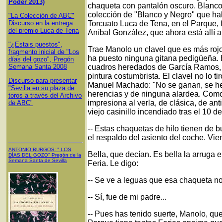
Poder 2013)
chaqueta con pantalón oscuro. Blanco 
colección de "Blanco y Negro" que ha
"La Colección de ABC"
Discurso en la entrega
Torcuato Luca de Tena, en el Parque, 
del premio Luca de Tena
Aníbal González, que ahora está allí a
"¿Estais puestos",
Trae Manolo un clavel que es más rojo
fragmento inicial de "Los
ha puesto ninguna gitana pedigüeña. H
días del gozo", Pregón
Semana Santa 2008
cuadros heredados de García Ramos, d
pintura costumbrista. El clavel no lo t
Discurso para presentar
Manuel Machado: "No se ganan, se her
"Sevilla en su plaza de
herencias y de ninguna alardea. Com
toros a través del Archivo
impresiona al verla, de clásica, de a
de ABC"
viejo casinillo incendiado tras el 10 d
-- Estas chaquetas de hilo tienen de 
el respaldo del asiento del coche. Vie
ANTONIO BURGOS
: "
LOS
Bella, que decían. Es bella la arruga 
DÍAS DEL GOZO
"
Pregón de la
Semana Santa
de Sevilla
Feria. Le digo:
-- Se ve a leguas que esa chaqueta n
-- Sí, fue de mi padre...
-- Pues has tenido suerte, Manolo, qu