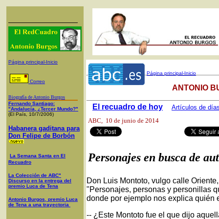
Página principal-Inicio
Página principal-Inicio
Correo
ANTONIO B
Biografía de Antonio Burgos
Fernando Santiago:
El recuadro de hoy
Artículos de día
"Andalucía, ¿Tercer Mundo?"
(El País, 10/7/2006)
ABC
, 10 de junio de 2014
Habanera gaditana para
Don Felipe de Borbón
Personajes en busca de au
La Semana Santa en El
Recuadro
La Colección de ABC"
Don Luis Montoto, vulgo calle Oriente, 
Discurso en la entrega del
premio Luca de Tena
"Personajes, personas y personillas q
donde por ejemplo nos explica quién e
Antonio Burgos, premio Luca
de Tena a una trayectoria
-- ¿Este Montoto fue el que dijo aque