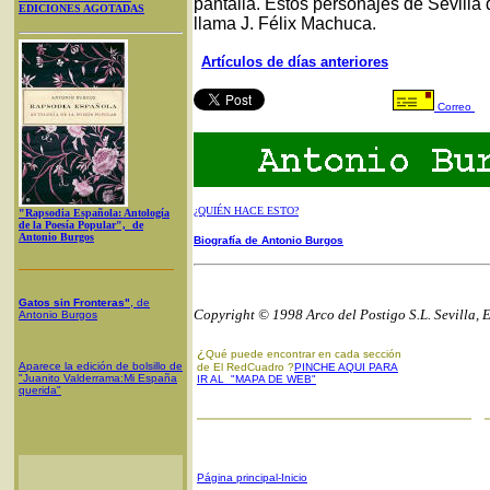
pantalla. Estos personajes de Sevilla
EDICIONES AGOTADAS
llama J. Félix Machuca.
Artículos de días anteriores
Correo
¿QUIÉN HACE ESTO?
"Rapsodia Española: Antología
de la Poesía Popular", de
Antonio Burgos
Biografía de Antonio Burgos
Gatos sin Fronteras"
, de
Copyright © 1998 Arco del Postigo S.L. Sevilla, 
Antonio Burgos
¿
Qué puede encontrar en cada sección
Aparece la edición de bolsillo de
de El RedCuadro ?
PINCHE AQUI PARA
"Juanito Valderrama:Mi España
IR AL "MAPA DE WEB"
querida"
Página principal-Inicio