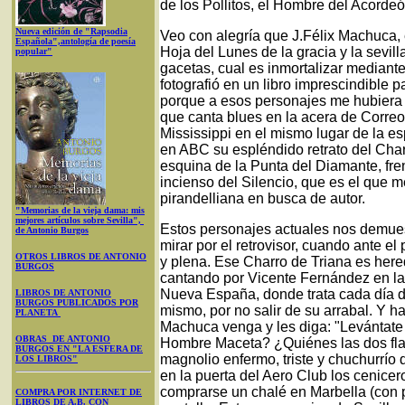
de los Pollitos, el Hombre del Acordeó
Nueva edición de "Rapsodia
Veo con alegría que J.Félix Machuca, 
Española",antología de poesía
Hoja del Lunes de la gracia y la sevill
popular"
gacetas, cual es inmortalizar mediante 
fotografió en un libro imprescindible 
porque a esos personajes me hubiera g
que canta blues en la acera de Correo
Mississippi en el mismo lugar de la es
en ABC su espléndido retrato del Charr
esquina de la Punta del Diamante, fre
incienso del Silencio, que es el que me
pirandelliana en busca de autor.
"Memorias de la vieja dama: mis
mejores artículos sobre Sevilla",
Estos personajes actuales nos demuest
de Antonio Burgos
mirar por el retrovisor, cuando ante el
OTROS LIBROS DE ANTONIO
y plena. Ese Charro de Triana es hered
BURGOS
cantando por Vicente Fernández en la 
Nueva España, donde trata cada día de
LIBROS DE ANTONIO
BURGOS PUBLICADOS POR
mismo, por no salir de su arrabal. Y
PLANETA
Machuca venga y les diga: "Levántate 
OBRAS DE ANTONIO
Hombre Maceta? ¿Quiénes las dos flam
BURGOS EN "LA ESFERA DE
magnolio enfermo, triste y chuchurrío
LOS LIBROS"
en la puerta del Aero Club los cenice
comprarse un chalé en Marbella (con p
COMPRA POR INTERNET DE
LIBROS DE A.B. CON