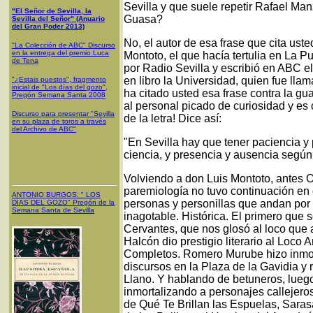
Sevilla y que suele repetir Rafael Ma
"El Señor de Sevilla, la
Guasa?
Sevilla del Señor" (Anuario
del Gran Poder 2013)
No, el autor de esa frase que cita uste
"La Colección de ABC" Discurso
en la entrega del premio Luca
Montoto, el que hacía tertulia en La P
de Tena
por Radio Sevilla y escribió en ABC el
en libro la Universidad, quien fue lla
"¿Estais puestos", fragmento
inicial de "Los días del gozo",
ha citado usted esa frase contra la g
Pregón Semana Santa 2008
al personal picado de curiosidad y es 
Discurso para presentar "Sevilla
de la letra! Dice así:
en su plaza de toros a través
del Archivo de ABC"
"En Sevilla hay que tener paciencia y 
ciencia, y presencia y ausencia según
Volviendo a don Luis Montoto, antes Or
paremiología no tuvo continuación en 
ANTONIO BURGOS
: "
LOS
personas y personillas que andan por a
DÍAS DEL GOZO
"
Pregón de la
Semana Santa
de Sevilla
inagotable. Histórica. El primero que s
Cervantes, que nos glosó al loco que
Halcón dio prestigio literario al Loco
Completos. Romero Murube hizo inmort
discursos en la Plaza de la Gavidia y
Llano. Y hablando de betuneros, luego 
inmortalizando a personajes callejero
de Qué Te Brillan las Espuelas, Sarasa