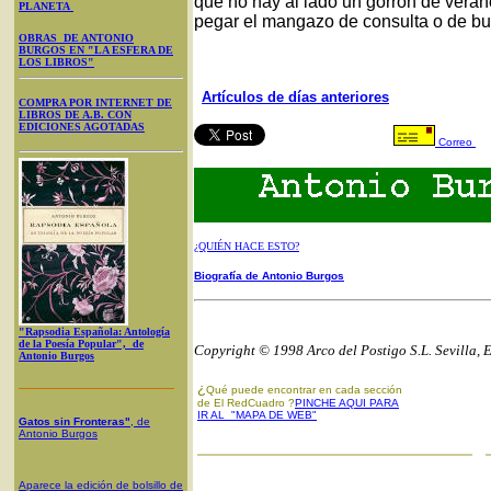
que no hay al lado un gorrón de veran
PLANETA
pegar el mangazo de consulta o de buf
OBRAS DE ANTONIO
BURGOS EN "LA ESFERA DE
LOS LIBROS"
Artículos de días anteriores
COMPRA POR INTERNET DE
LIBROS DE A.B. CON
EDICIONES AGOTADAS
Correo
¿QUIÉN HACE ESTO?
Biografía de Antonio Burgos
"Rapsodia Española: Antología
de la Poesía Popular", de
Copyright © 1998 Arco del Postigo S.L. Sevilla, 
Antonio Burgos
¿
Qué puede encontrar en cada sección
de El RedCuadro ?
PINCHE AQUI PARA
IR AL "MAPA DE WEB"
Gatos sin Fronteras"
, de
Antonio Burgos
Aparece la edición de bolsillo de