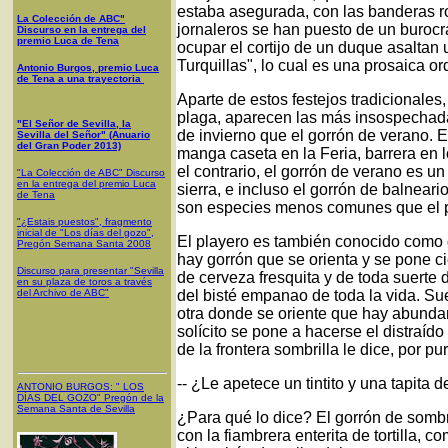
estaba asegurada, con las banderas r
La Colección de ABC"
jornaleros se han puesto de un burocr
Discurso en la entrega del
premio Luca de Tena
ocupar el cortijo de un duque asaltan 
Turquillas", lo cual es una prosaica or
Antonio Burgos, premio Luca
de Tena a una trayectoria
Aparte de estos festejos tradicionale
plaga, aparecen las más insospechada
"El Señor de Sevilla, la
de invierno que el gorrón de verano. E
Sevilla del Señor" (Anuario
del Gran Poder 2013)
manga caseta en la Feria, barrera en 
el contrario, el gorrón de verano es u
"La Colección de ABC" Discurso
en la entrega del premio Luca
sierra, e incluso el gorrón de balneari
de Tena
son especies menos comunes que el p
"¿Estais puestos", fragmento
inicial de "Los días del gozo",
El playero es también conocido como g
Pregón Semana Santa 2008
hay gorrón que se orienta y se pone ci
Discurso para presentar "Sevilla
de cerveza fresquita y de toda suerte d
en su plaza de toros a través
del Archivo de ABC"
del bisté empanao de toda la vida. Sue
otra donde se oriente que hay abundan
solícito se pone a hacerse el distraíd
de la frontera sombrilla le dice, por p
-- ¿Le apetece un tintito y una tapita de 
ANTONIO BURGOS
: "
LOS
DÍAS DEL GOZO
"
Pregón de la
Semana Santa
de Sevilla
¿Para qué lo dice? El gorrón de sombri
con la fiambrera enterita de tortilla,