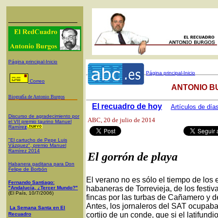
Página principal-Inicio
Página principal-Inicio
Correo
ANTONIO B
Biografía de Antonio Burgos
El recuadro de hoy
Artículos de día
Discurso de agradecimiento por
ABC
, 20 de julio de 2014
el VII premio taurino Manuel
Ramíre
z
"El cartucho de Pepe Luis
Vázquez", premio Manuel
Ramírez 2014
El gorrón de playa
Habanera gaditana para Don
Felipe de Borbón
El verano no es sólo el tiempo de los
Fernando Santiago:
habaneras de Torrevieja, de los festi
"Andalucía, ¿Tercer Mundo?"
(El País, 10/7/2006)
fincas por las turbas de Cañamero y de
Antes, los jornaleros del SAT ocupaban
La Semana Santa en El
cortijo de un conde, que si el latifun
Recuadro