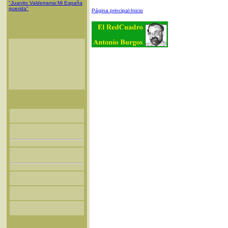
"Juanito Valderrama:Mi España
querida"
Página principal-Inicio