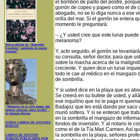
el bombón de palito del postre, porque
gorrón de copeo y papeo como el de co
abogado, no se lo diga nunca a ese ve
orilla del mar. Si el gorrón se entera q
momento le preguntará:
-- ¿Y usted cree que este lunar puede 
melanoma?
Nueva edición de "Rapsodia
Española",antología de poesía
Y, acto seguido, el gorrón se levantar
popular"
su consulta, señor doctor, para que u
sobre la marcha acerca de la malignid
creciente. Y quien dice un lunar inqui
todo le cae al médico en el mangazo d
de sombrilla.
Y si usted dice en la playa que es abo
Se creerá en su bufete de usted, y all
ese inquilino que no le paga ni quema
Badajoz que les está dando por saco 
"Memorias de la vieja dama: mis
mejores artículos sobre Sevilla",
murió soltera. Y si se enteran que tra
de Antonio Burgos
en la sombrilla el mangazo de informac
OTROS LIBROS DE ANTONIO
fondos de inversión. Y al notario le 
BURGOS
como el de la Tía Mari Carmen. Así 
la sombrilla en la playa, señores profe
LIBROS DE ANTONIO
BURGOS PUBLICADOS POR