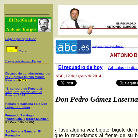
Página principal-Inicio
Página principal-Inicio
Correo
ANTONIO B
Biografía de Antonio Burgos
El recuadro de hoy
Artículos de día
Discurso de agradecimiento por
ABC
, 12 de agosto de 2014
el VII premio taurino Manuel
Ramíre
z
"El cartucho de Pepe Luis
Vázquez", premio Manuel
Ramírez 2014
Don Pedro Gámez Laserna
Habanera gaditana para Don
Felipe de Borbón
Fernando Santiago:
"Andalucía, ¿Tercer Mundo?"
(El País, 10/7/2006)
¿Tuvo alguna vez bigote, bigote de
La Semana Santa en El
que lo recordamos al frente de su 
Recuadro