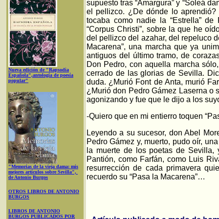
supuesto tras “Amargura” y “Soleá d
el pellizco. ¿De dónde lo aprendió?
tocaba como nadie la “Estrella” de 
“Corpus Christi”, sobre la que he o
del pellizco del azahar, del repeluco 
Macarena”, una marcha que ya unimo
antiguos del último tramo, de coraza
Don Pedro, con aquella marcha sólo, 
Nueva edición de "Rapsodia
cerrado de las glorias de Sevilla. D
Española",antología de poesía
popular"
duda. ¿Murió Font de Anta, murió Far
¿Murió don Pedro Gámez Laserna o si
agonizando y fue que le dijo a los suyo
-Quiero que en mi entierro toquen “P
Leyendo a su sucesor, don Abel More
Pedro Gámez y, muerto, pudo oír, un
la muerte de los poetas de Sevilla
Pantión, como Farfán, como Luis Riv
"Memorias de la vieja dama: mis
resurrección de cada primavera qui
mejores artículos sobre Sevilla",
recuerdo su “Pasa la Macarena”…
de Antonio Burgos
OTROS LIBROS DE ANTONIO
BURGOS
LIBROS DE ANTONIO
BURGOS PUBLICADOS POR