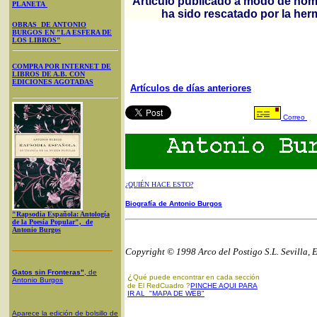
Artículo publicado a modo de home
PLANETA
ha sido rescatado por la herm
OBRAS DE ANTONIO
BURGOS EN "LA ESFERA DE
LOS LIBROS"
COMPRA POR INTERNET DE
LIBROS DE A.B. CON
EDICIONES AGOTADAS
Artículos de días anteriores
Correo
¿QUIÉN HACE ESTO?
Biografía de Antonio Burgos
"Rapsodia Española: Antología
de la Poesía Popular", de
Antonio Burgos
Copyright © 1998 Arco del Postigo S.L. Sevilla, 
Gatos sin Fronteras"
, de
¿
Qué puede encontrar en cada sección
Antonio Burgos
de El RedCuadro ?
PINCHE AQUI PARA
IR AL "MAPA DE WEB"
Aparece la edición de bolsillo de