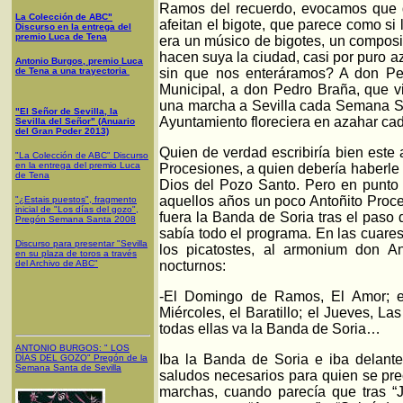
Ramos del recuerdo, evocamos que 
La Colección de ABC"
afeitan el bigote, que parece como si
Discurso en la entrega del
premio Luca de Tena
era un músico de bigotes, un composi
hacen suya la ciudad, casi por puro a
Antonio Burgos, premio Luca
de Tena a una trayectoria
sin que nos enteráramos? A don Pe
Municipal, a don Pedro Braña, que v
una marcha a Sevilla cada Semana San
"El Señor de Sevilla, la
Ayuntamiento floreciera en azahar ca
Sevilla del Señor" (Anuario
del Gran Poder 2013)
Quien de verdad escribiría bien este
"La Colección de ABC" Discurso
en la entrega del premio Luca
Procesiones, a quien debería haberle
de Tena
Dios del Pozo Santo. Pero en punto 
aquellos años un poco Antoñito Proces
"¿Estais puestos", fragmento
inicial de "Los días del gozo",
fuera la Banda de Soria tras el paso 
Pregón Semana Santa 2008
sabía todo el programa. En las cuare
Discurso para presentar "Sevilla
los picatostes, al armonium don An
en su plaza de toros a través
del Archivo de ABC"
nocturnos:
-El Domingo de Ramos, El Amor; el
Miércoles, el Baratillo; el Jueves, L
todas ellas va la Banda de Soria…
ANTONIO BURGOS
: "
LOS
Iba la Banda de Soria e iba delante
DÍAS DEL GOZO
"
Pregón de la
Semana Santa
de Sevilla
saludos necesarios para quien se pre
marchas, cuando parecía que tras “J