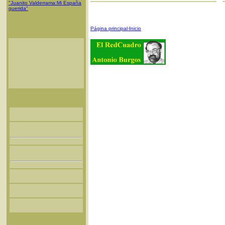
"Juanito Valderrama:Mi España
querida"
Página principal-Inicio