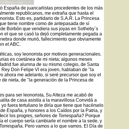
ó España de juancarlistas procedentes de los más
ialmente republicanos, me extraña que hasta el
rista. Esto es, partidario de S.A.R. La Princesa
 que tiene nombre como de antepasada de sí
 de Borbón que vendiera sus joyas en Sotheby´s
n el que se casó la dejó completamente pegada a
Ginebra donde murió, fallecimiento que obviamente
 en el ABC.
ticas, soy leonorista por motivos generacionales.
turias es coetánea de mi nieta; algunos meses
Madrid fue alumna de su mismo colegio, de Santa
 Rey Don Felipe VI era joven, hablaban de "la
o ahora me adelanto, si seré precursor que soy el
 de nieta, de "la generación de la Princesa de
es para ser leonorista, Su Alteza me acabó de
alita de casa asistía a la maravillosa Convidá a
 yo fuera tertuliano le diría que tiene que hacérselo
s de España, y honores a los Caídos por la Patria, y
decir los progres, señores de Torrespaña? Porque
ía el cuerpo sería cambiarle el nombre a la sede, y
Torrespaña. Pero vamos a lo que vamos. El Día de