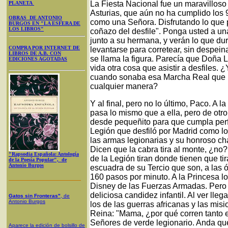
La Fiesta Nacional fue un maravilloso
PLANETA
Asturias, que aún no ha cumplido los 9
OBRAS DE ANTONIO
como una Señora. Disfrutando lo que p
BURGOS EN "LA ESFERA DE
LOS LIBROS"
coñazo del desfile". Ponga usted a u
junto a su hermana, y verán lo que dur
COMPRA POR INTERNET DE
levantarse para corretear, sin despeina
LIBROS DE A.B. CON
se llama la figura. Parecía que Doña
EDICIONES AGOTADAS
vida otra cosa que asistir a desfiles. 
cuando sonaba esa Marcha Real que 
cualquier manera?
Y al final, pero no lo último, Paco. A 
pasa lo mismo que a ella, pero de otro
desde pequeñito para que cumpla perf
Legión que desfiló por Madrid como lo
las armas legionarias y su honroso ch
Dicen que la cabra tira al monte, ¿no
"Rapsodia Española: Antología
de la Legión tiran donde tienen que ti
de la Poesía Popular", de
Antonio Burgos
escuadra de su Tercio que son, a las
160 pasos por minuto. A la Princesa lo
Disney de las Fuerzas Armadas. Pero le
deliciosa candidez infantil. Al ver lleg
Gatos sin Fronteras"
, de
Antonio Burgos
los de las guerras africanas y las mis
Reina: "Mama, ¿por qué corren tanto 
Señores de verde legionario. Anda qu
Aparece la edición de bolsillo de