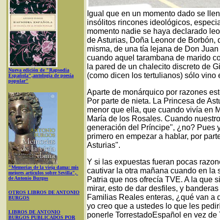
Igual que en un momento dado se llen
insólitos rincones ideológicos, espec
momento nadie se haya declarado leono
de Asturias, Doña Leonor de Borbón,
misma, de una tía lejana de Don Juan
cuando aquel tarambana de marido co
la pared de un chalecito discreto de 
Nueva edición de "Rapsodia
(como dicen los tertulianos) sólo vino
Española",antología de poesía
popular"
Aparte de monárquico por razones esté
Por parte de nieta. La Princesa de As
menor que ella, que cuando vivía en 
María de los Rosales. Cuando nuestro
generación del Príncipe", ¿no? Pues y
primero en empezar a hablar, por parte
Asturias".
Y si las expuestas fueran pocas razon
"Memorias de la vieja dama: mis
cautivar la otra mañana cuando en la s
mejores artículos sobre Sevilla",
de Antonio Burgos
Patria que nos ofrecía TVE. A la que si
mirar, esto de dar desfiles, y bandera
OTROS LIBROS DE ANTONIO
Familias Reales enteras, ¿qué van a 
BURGOS
yo creo que a ustedes lo que les pedir
LIBROS DE ANTONIO
ponerle TorrestadoEspañol en vez de 
BURGOS PUBLICADOS POR