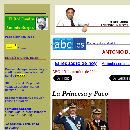
Página principal-Inicio
Página principal-Inicio
Correo
ANTONIO B
Biografía de Antonio Burgos
El recuadro de hoy
Artículos de día
Discurso de agradecimiento por
ABC
, 15 de octubre de 2014
el VII premio taurino Manuel
Ramíre
z
"El cartucho de Pepe Luis
Vázquez", premio Manuel
Ramírez 2014
La Princesa y Paco
Habanera gaditana para Don
Felipe de Borbón
Fernando Santiago:
"Andalucía, ¿Tercer Mundo?"
(El País, 10/7/2006)
La Semana Santa en El
Recuadro