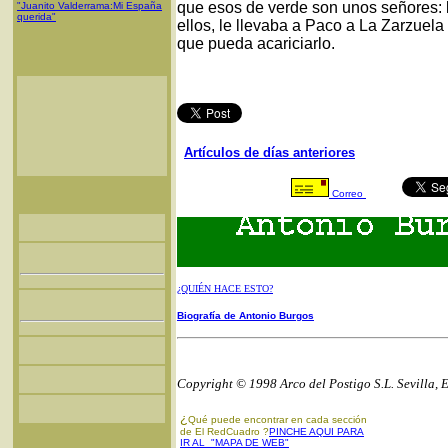
que esos de verde son unos señores: 
"Juanito Valderrama:Mi España
querida"
ellos, le llevaba a Paco a La Zarzuel
que pueda acariciarlo.
Artículos de días anteriores
Correo
¿QUIÉN HACE ESTO?
Biografía de Antonio Burgos
Copyright © 1998 Arco del Postigo S.L. Sevilla, 
¿
Qué puede encontrar en cada sección
de El RedCuadro ?
PINCHE AQUI PARA
IR AL "MAPA DE WEB"