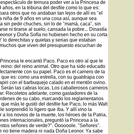
 espectáculo de ternura poder ver a la Princesa de
 años, en la tribuna del desfile como lo que es:
ara otros que no andaban tan lejos de allí es "el
na niña de 9 años en una cosa así, aunque sea
a sin pedir chuches, sin lo de "mamá, caca", sin
rse ni tirarse al suelo, cansada la pobre... Dinastía
 Leonor y Doña Sofía no hubiesen hecho en su corta
¿Y lo derechitas y quietas y serias que estaban
muchos que viven del presupuesto escuchan de
la Princesa le encantó Paco. Paco es otro al que le
 reino: del reino animal. Otro que ha sido educado
ectamente con su papel. Paco es el carnero de la
 que es: como una estrella, con su gualdrapa con
apiri con el barbuquejo calado en el mentón ovino.
? Serán las cabras locas. Los caballerosos carneros
rar: Recoletos adelante, como gastadores de la
 órdenes de su cabo, marcando los reglamentarios
 que más le gustó del desfile fue Paco, lo más Walt
 sorprendió lo ligero que iba. Y allí vino la
ar a los novios de la muerte, los héroes de la Patria,
iones internacionales, preguntó la Princesa a la
estos señores de verde?". Óooooole. "Señores".
e no tiene madera ni nada Doña Leonor. Ya sabe