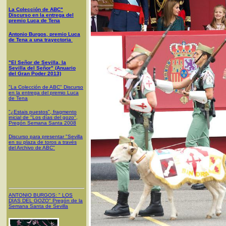
La Colección de ABC"
Discurso en la entrega del
premio Luca de Tena
Antonio Burgos, premio Luca
de Tena a una trayectoria
"El Señor de Sevilla, la
Sevilla del Señor" (Anuario
del Gran Poder 2013)
"La Colección de ABC" Discurso
en la entrega del premio Luca
de Tena
"¿Estais puestos", fragmento
inicial de "Los días del gozo",
Pregón Semana Santa 2008
Discurso para presentar "Sevilla
en su plaza de toros a través
del Archivo de ABC"
ANTONIO BURGOS
: "
LOS
DÍAS DEL GOZO
"
Pregón de la
Semana Santa
de Sevilla