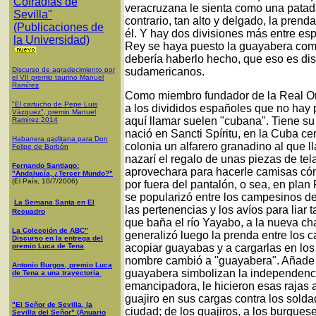
Cofradías de
veracruzana le sienta como una patada
Sevilla"
contrario, tan alto y delgado, la pren
(Publicaciones de
él. Y hay dos divisiones más entre es
la Universidad)
Rey se haya puesto la guayabera como
debería haberlo hecho, que eso es dis
Discurso de agradecimiento por
sudamericanos.
el VII premio taurino Manuel
Ramíre
z
Como miembro fundador de la Real Or
"El cartucho de Pepe Luis
a los divididos españoles que no hay
Vázquez", premio Manuel
aquí llamar suelen "cubana". Tiene su 
Ramírez 2014
nació en Sancti Spíritu, en la Cuba cen
Habanera gaditana para Don
colonia un alfarero granadino al que ll
Felipe de Borbón
nazarí el regalo de unas piezas de tela
Fernando Santiago:
aprovechara para hacerle camisas cóm
"Andalucía, ¿Tercer Mundo?"
(El País, 10/7/2006)
por fuera del pantalón, o sea, en plan
se popularizó entre los campesinos de 
La Semana Santa en El
las pertenencias y los avíos para liar 
Recuadro
que baña el río Yayabo, a la nueva ch
La Colección de ABC"
generalizó luego la prenda entre los
Discurso en la entrega del
premio Luca de Tena
acopiar guayabas y a cargarlas en los 
nombre cambió a "guayabera". Añade la
Antonio Burgos, premio Luca
guayabera simbolizan la independenci
de Tena a una trayectoria
emancipadora, le hicieron esas rajas 
guajiro en sus cargas contra los sol
"El Señor de Sevilla, la
ciudad; de los guajiros, a los burgues
Sevilla del Señor" (Anuario