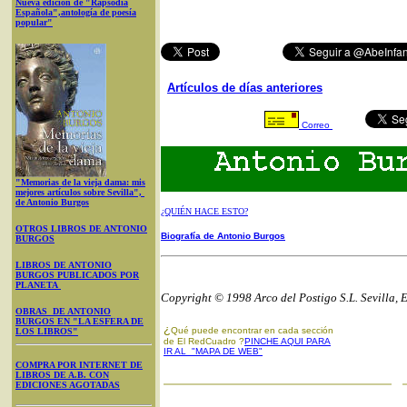
Nueva edición de "Rapsodia
Española",antología de poesía
popular"
Artículos de días anteriores
Correo
"Memorias de la vieja dama: mis
mejores artículos sobre Sevilla",
de Antonio Burgos
¿QUIÉN HACE ESTO?
OTROS LIBROS DE ANTONIO
Biografía de Antonio Burgos
BURGOS
LIBROS DE ANTONIO
BURGOS PUBLICADOS POR
PLANETA
Copyright © 1998 Arco del Postigo S.L. Sevilla, 
OBRAS DE ANTONIO
BURGOS EN "LA ESFERA DE
¿
Qué puede encontrar en cada sección
LOS LIBROS"
de El RedCuadro ?
PINCHE AQUI PARA
IR AL "MAPA DE WEB"
COMPRA POR INTERNET DE
LIBROS DE A.B. CON
EDICIONES AGOTADAS