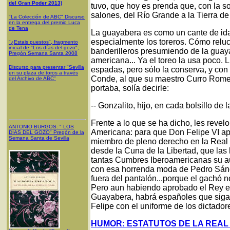
del Gran Poder 2013)
tuvo, que hoy es prenda que, con la s
salones, del Río Grande a la Tierra d
"La Colección de ABC" Discurso
en la entrega del premio Luca
de Tena
La guayabera es como un cante de ida 
especialmente los toreros. Cómo reluc
"¿Estais puestos", fragmento
inicial de "Los días del gozo",
banderilleros presumiendo de la gua
Pregón Semana Santa 2008
americana... Ya el toreo la usa poco.
Discurso para presentar "Sevilla
espadas, pero sólo la conserva, y co
en su plaza de toros a través
Conde, al que su maestro Curro Romer
del Archivo de ABC"
portaba, solía decirle:
-- Gonzalito, hijo, en cada bolsillo de 
Frente a lo que se ha dicho, les reve
ANTONIO BURGOS
: "
LOS
Americana: para que Don Felipe VI a
DÍAS DEL GOZO
"
Pregón de la
Semana Santa
de Sevilla
miembro de pleno derecho en la Real
desde la Cuna de la Libertad, que las
tantas Cumbres Iberoamericanas su au
con esa horrenda moda de Pedro Sánch
fuera del pantalón...porque el gachó n
Pero aun habiendo aprobado el Rey en
Guayabera, habrá españoles que siga
Felipe con el uniforme de los dictado
HUMOR: ESTATUTOS DE LA REAL