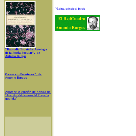
Página principal-Inicio
"Rapsodia Española: Antología
de la Poesía Popular", de
Antonio Burgos
Gatos sin Fronteras"
, de
Antonio Burgos
Aparece la edición de bolsillo de
"Juanito Valderrama:Mi España
querida"