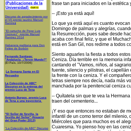
(Publicaciones de la
frase tan para iniciados en la estétic
Universidad)
-- ¡Esto ya está aquí!
Discurso de agradecimiento por
el VII premio taurino Manuel
Lo que ya está aquí es cuanto evocan
Ramíre
z
Domingo de palmas y alegrías, cuando
"El cartucho de Pepe Luis
la Resurrección, pues sabe desde hace
Vázquez", premio Manuel
Ramírez 2014
acaba con final feliz, y que el Muchac
está en San Gil, nos redime a todos c
Habanera gaditana para Don
Felipe de Borbón
Siento aguarles la fiesta a todos esto
Fernando Santiago:
Ceniza. Día terrible en la memoria inf
"Andalucía, ¿Tercer Mundo?"
(El País, 10/7/2006)
cantando el "Vamos, niños, al sagrari
fuente, silencio y pilistras, el capell
La Semana Santa en El
la frente con la ceniza. Y el compañe
Recuadro
letras siempre nos decía, nada más vol
La Colección de ABC"
manchada por la penitencial ceniza c
Discurso en la entrega del
premio Luca de Tena
-- Quítatela sin que te vea la Hermana
Antonio Burgos, premio Luca
traen del cementerio...
de Tena a una trayectoria
¡Y eso que entonces no estaban de m
"El Señor de Sevilla, la
infantil de un como terror del milenio,
Sevilla del Señor" (Anuario
del Gran Poder 2013)
Miércoles que para muchos es el alegr
Cuaresma. Yo pienso hoy en las ceniz
"La Colección de ABC" Discurso