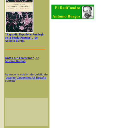
"Rapsodia Española: Antología
de la Poesía Popular", de
Antonio Burgos
Gatos sin Fronteras"
, de
Antonio Burgos
Aparece la edición de bolsillo de
"Juanito Valderrama:Mi España
querida"