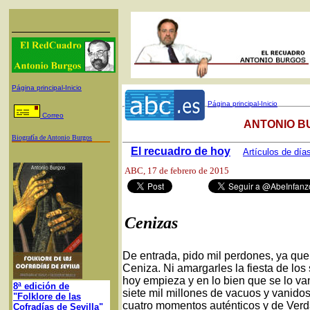
Página principal-Inicio
Página principal-Inicio
Correo
ANTONIO B
Biografía de Antonio Burgos
El recuadro de hoy
Artículos de día
ABC
, 17 de febrero de 2015
Cenizas
De entrada, pido mil perdones, ya que
Ceniza. Ni amargarles la fiesta de lo
hoy empieza y en lo bien que se lo v
8ª edición de
siete mil millones de vacuos y vanidos
"Folklore de las
cuatro momentos auténticos y de Verd
Cofradías de Sevilla"