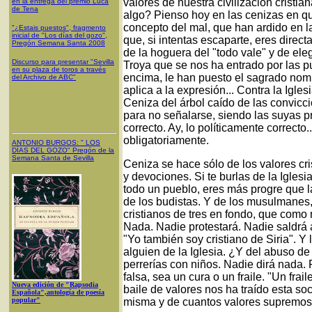
valores de nuestra civilización cristian
en la entrega del premio Luca
de Tena
algo? Pienso hoy en las cenizas en qu
concepto del mal, que han ardido en l
"¿Estais puestos", fragmento
inicial de "Los días del gozo",
que, si intentas escaparte, eres direc
Pregón Semana Santa 2008
de la hoguera del "todo vale" y de eleg
Discurso para presentar "Sevilla
Troya que se nos ha entrado por las pue
en su plaza de toros a través
encima, le han puesto el sagrado nomb
del Archivo de ABC"
aplica a la expresión... Contra la Igles
Ceniza del árbol caído de las convic
para no señalarse, siendo las suyas pr
correcto. Ay, lo políticamente correcto
obligatoriamente.
ANTONIO BURGOS
: "
LOS
DÍAS DEL GOZO
"
Pregón de la
Semana Santa
de Sevilla
Ceniza se hace sólo de los valores cri
y devociones. Si te burlas de la Igle
todo un pueblo, eres más progre que l
de los budistas. Y de los musulmanes,
cristianos de tres en fondo, que como 
Nada. Nadie protestará. Nadie saldrá a
"Yo también soy cristiano de Siria". Y
alguien de la Iglesia. ¿Y del abuso 
perrerías con niños. Nadie dirá nada.
falsa, sea un cura o un fraile. "Un fraile
Nueva edición de "Rapsodia
baile de valores nos ha traído esta soc
Española",antología de poesía
popular"
misma y de cuantos valores supremos 