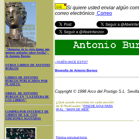
Si quiere usted enviar algún com
correo electrónico
Correo
"Memorias de la vieja dama: mis
mejores artículos sobre Sevilla",
de Antonio Burgos
¿QUIÉN HACE ESTO?
OTROS LIBROS DE ANTONIO
BURGOS
Biografía de Antonio Burgos
LIBROS DE ANTONIO
BURGOS PUBLICADOS POR
PLANETA
Copyright © 1998 Arco del Postigo S.L. Sevill
OBRAS DE ANTONIO
BURGOS EN "LA ESFERA DE
LOS LIBROS"
¿
Qué puede encontrar en cada sección
de El RedCuadro ?
PINCHE AQUI PARA
IR AL "MAPA DE WEB"
COMPRA POR INTERNET DE
LIBROS DE A.B. CON
EDICIONES AGOTADAS
Página principal-Inicio