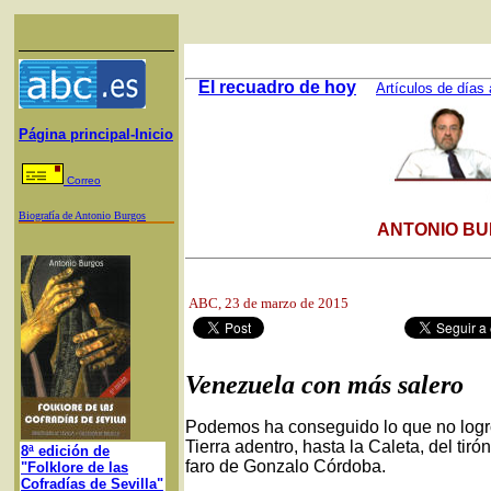
El recuadro de hoy
Artículos de días 
Página principal-Inicio
Correo
Biografía de Antonio Burgos
ANTONIO BU
ABC
, 23 de marzo de 2015
Venezuela con más salero
Podemos ha conseguido lo que no logr
Tierra adentro, hasta la Caleta, del tir
8ª edición de
faro de Gonzalo Córdoba.
"Folklore de las
Cofradías de Sevilla"