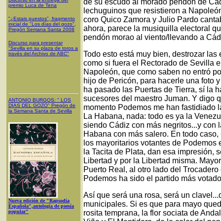
de su escudo al morado pendón de Cád
premio Luca de Tena
lechuguinos que resistieron a Napoleón
coro Quico Zamora y Julio Pardo canta
"¿Estais puestos", fragmento
inicial de "Los días del gozo",
ahora, parece la musiquilla electoral 
Pregón Semana Santa 2008
pendón morao al viento/llevando a Cád
Discurso para presentar
"Sevilla en su plaza de toros a
Todo esto está muy bien, destrozar las 
través del Archivo de ABC"
como si fuera el Rectorado de Sevilla e
Napoleón, que como saben no entró por
hijo de Pericón, para hacerle una foto 
ha pasado las Puertas de Tierra, sí la 
sucesores del maestro Juman. Y digo qu
ANTONIO BURGOS
: "
LOS
DÍAS DEL GOZO
"
Pregón de
momento Podemos me han fastidiado la
la Semana Santa
de Sevilla
La Habana, nada: todo es ya la Venez
siendo Cádiz con más negritos...y con l
Habana con más salero. En todo caso,
los mayoritarios votantes de Podemos 
la Tacita de Plata, dan esa impresión, 
Libertad y por la Libertad misma. May
Puerto Real, al otro lado del Trocader
Podemos ha sido el partido más votado
Así que será una rosa, será un clavel...
Nueva edición de "Rapsodia
municipales. Si es que para mayo qued
Española",antología de poesía
popular"
rosita temprana, la flor sociata de Anda