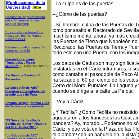
(Publicaciones de la
--La culpa es de las puertas.
Universidad)
--¿Cómo de las puertas?
Discurso de agradecimiento
por el VII premio taurino
Manuel Ramíre
z
--Sí, hombre, culpa de las Puertas de T
tomó por asalto el Rectorado de Sevilla
"El cartucho de Pepe Luis
muchísimo mérito, ahora, ya más crecid
Vázquez", premio Manuel
Ramírez 2014
las Puertas de Tierra que Napoleón no 
Rectorado, las Puertas de Tierra y Puer
Habanera gaditana para Don
Felipe de Borbón
todo esto con una Puerta, con los ind
Fernando Santiago:
Los datos de Cádiz son muy significati
"Andalucía, ¿Tercer
Mundo?"
(El País, 10/7/2006)
instaladas en el Cádiz intramuros, o se
como cantaba el pasodoble de Paco Al
La Semana Santa en El
ha sacado el 60 por ciento de los votos
Recuadro
Cerro del Moro, Puntales, La Laguna y 
La Colección de ABC"
cuando se dirige a la calle La Pelota:
Discurso en la entrega del
premio Luca de Tena
-- Voy a Cádiz...
Antonio Burgos, premio Luca
de Tena a una trayectoria
¿Y Teófila? ¿Cómo Teófila no resistid
aguantaron a los franceses los Guac
"El Señor de Sevilla, la
bandera? Ay, morado... Podemos no sól
Sevilla del Señor" (Anuario
del Gran Poder 2013)
Cádiz, y que vota en la Plaza de las Fl
el alambre/ con un pañuelo en la vista
"La Colección de ABC"
Discurso en la entrega del