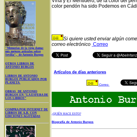
Viña y El Mentidero, de la color del 
color pendón ha sido Podemos en Cádi
Si quiere usted enviar algún come
correo electrónico
Correo
"Memorias de la vieja dama:
mis mejores artículos sobre
Sevilla", de Antonio Burgos
OTROS LIBROS DE
ANTONIO BURGOS
Artículos de días anteriores
LIBROS DE ANTONIO
BURGOS PUBLICADOS POR
PLANETA
Correo
OBRAS DE ANTONIO
BURGOS EN "LA ESFERA DE
LOS LIBROS"
COMPRA POR INTERNET DE
LIBROS DE A.B. CON
¿QUIÉN HACE ESTO?
EDICIONES AGOTADAS
Biografía de Antonio Burgos