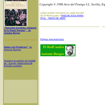
Copyright © 1998 Arco del Postigo S.L. Sevilla, E
¿
Qué puede encontrar en cada sección
de El RedCuadro ?
PINCHE AQUI PARA
IR AL "MAPA DE WEB"
"Rapsodia Española: Antología
de la Poesía Popular", de
Antonio Burgos
Página principal-Inicio
Gatos sin Fronteras"
, de
Antonio Burgos
Aparece la edición de bolsillo
de "Juanito Valderrama:Mi
España querida"