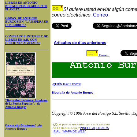
LIBROS DE ANTONIO
BURGOS PUBLICADOS POR
Si quiere usted enviar algún come
PLANETA
correo electrónico
Correo
OBRAS DE ANTONIO
BURGOS EN "LA ESFERA DE
LOS LIBROS"
COMPRA POR INTERNET DE
LIBROS DE A.B. CON
Artículos de días anteriores
EDICIONES AGOTADAS
Correo
¿QUIÉN HACE ESTO?
Biografía de Antonio Burgos
"Rapsodia Española: Antología
de la Poesía Popular", de
Antonio Burgos
Copyright © 1998 Arco del Postigo S.L. Sevilla, E
¿
Qué puede encontrar en cada sección
Gatos sin Fronteras"
, de
de El RedCuadro ?
PINCHE AQUI PARA
Antonio Burgos
IR AL "MAPA DE WEB"