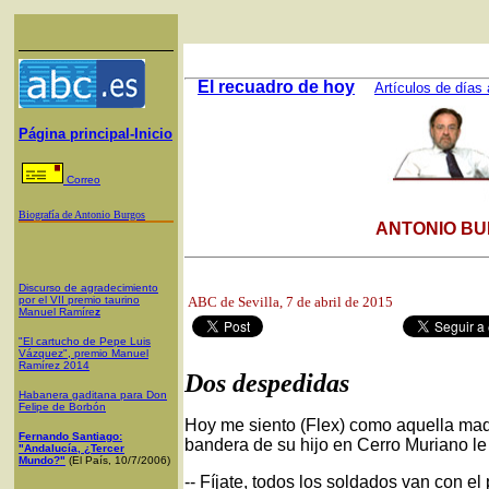
El recuadro de hoy
Artículos de días 
Página principal-Inicio
Correo
Biografía de Antonio Burgos
ANTONIO BU
Discurso de agradecimiento
por el VII premio taurino
ABC de Sevilla
, 7 de abril de 2015
Manuel Ramíre
z
"El cartucho de Pepe Luis
Vázquez", premio Manuel
Ramírez 2014
Dos despedidas
Habanera gaditana para Don
Felipe de Borbón
Hoy me siento (Flex) como aquella madr
Fernando Santiago:
bandera de su hijo en Cerro Muriano le
"Andalucía, ¿Tercer
Mundo?"
(El País, 10/7/2006)
-- Fíjate, todos los soldados van con e