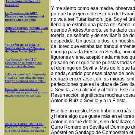
La Semana Santa en El
Recuadro
Y me siento como esa madre, observad
porque hoy ejerzo de escriba del Faraó
La Colección de ABC"
Discurso en la entrega del
no va a ser Tutankamón, joé. Soy el ún
premio Luca de Tena
llena que estaba una plaza del Arenal c
Antonio Burgos, premio Luca
querido Andrés Amorós, se ha dado cue
de Tena a una trayectoria
torería, de señorío y de sevillanía de 
despedida. Un gesto, o dos, en nuestro
"El Señor de Sevilla, la
del toreo que estaba tan tranquilamen
Sevilla del Señor" (Anuario
chunga para la Fiesta en Sevilla, boicot
del Gran Poder 2013)
figurones viene, aceptó nada menos que
"La Colección de ABC"
paisano en el que tiene puestas todas
Discurso en la entrega del
premio Luca de Tena
el domingo en Sevilla. Más de lo que l
a nada, curtido por esas plazas de pol
"¿Estais puestos", fragmento
inicial de "Los días del gozo",
rechazó encerrarse con los miuras, sint
Pregón Semana Santa 2008
perfecciones que es la plaza de Sevilla
a Sevilla, a su afición y al toreo. Ese 
Discurso para presentar
"Sevilla en su plaza de toros a
Resurrección significaba muchas cosas
través del Archivo de ABC"
Antonio Ruiz a Sevilla y a la Fiesta.
Ese fue un gesto. Pero hubo otro más, q
¿Habrá algo que guste más en el toreo 
Antonio no fue detalle, sino detallazo: 
ANTONIO BURGOS
: "
LOS
Curro Romero en Sevilla el Domingo de
DÍAS DEL GOZO
"
Pregón de
la Semana Santa
de Sevilla
Apóstol en Santiago de Compostela el 25