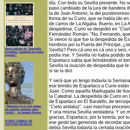
día. Con toda su Sevilla presente. No sé
paso cambiado de la jura de bandera de
la de Juan Antonio, la del pundonoroso
forma de su Curro, que se había ido en 
de carros de La Algaba. Bueno, en La A
despedirse, Curro se despidió en "Clar
Fernández Román: "No, Fernando, que ya
Si vieron lo que fue la despedida de E
hombros por la Puerta del Príncipe, ¿s
Nueva edición de "Rapsodia
Sevilla? Pero cá uno es cá uno y seis,
Española",antología de poesía
podía irse. Y Sevilla no había podido d
popular"
Espartaco sabía que brindándole el tor
Sevilla la ovación de despedida que le 
si se la dio!
Y será que yo tengo todavía la Semana
ese brindis de Espartaco a Curro están 
Juan. Como aquella Madrugada de lluv
la Catedral. La despedida de Curro en L
de Espartaco en El Baratillo, de tercio
"Cielo andaluz", casi marchas procesio
"Memorias de la vieja dama:
mis mejores artículos sobre
Y una misma Sevilla verdadera. Y un m
Sevilla", de Antonio Burgos
gracias, Espartaco, por tu torería, por t
OTROS LIBROS DE
ese gesto tan generoso de recordar qu
ANTONIO BURGOS
debía Sevilla todavía la cerrada ovaci