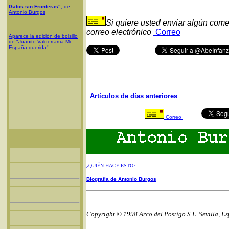
Gatos sin Fronteras"
, de
Antonio Burgos
Si quiere usted enviar algún come
correo electrónico
Correo
Aparece la edición de bolsillo
de "Juanito Valderrama:Mi
España querida"
Artículos de días anteriores
Correo
¿QUIÉN HACE ESTO?
Biografía de Antonio Burgos
Copyright © 1998 Arco del Postigo S.L. Sevilla, E