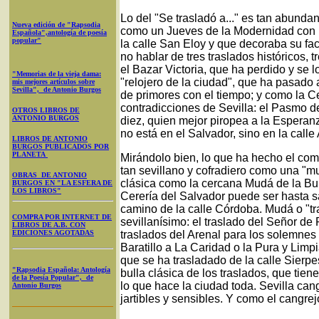
Lo del "Se trasladó a..." es tan abunda
Nueva edición de "Rapsodia
como un Jueves de la Modernidad con la
Española",antología de poesía
popular"
la calle San Eloy y que decoraba su fa
no hablar de tres traslados históricos, 
el Bazar Victoria, que ha perdido y se 
"Memorias de la vieja dama:
"relojero de la ciudad", que ha pasado a
mis mejores artículos sobre
Sevilla", de Antonio Burgos
de primores con el tiempo; y como la C
contradicciones de Sevilla: el Pasmo de
OTROS LIBROS DE
ANTONIO BURGOS
diez, quien mejor piropea a la Esperan
no está en el Salvador, sino en la calle
LIBROS DE ANTONIO
BURGOS PUBLICADOS POR
PLANETA
Mirándolo bien, lo que ha hecho el com
tan sevillano y cofradiero como una "m
OBRAS DE ANTONIO
clásica como la cercana Mudá de la Bu
BURGOS EN "LA ESFERA DE
LOS LIBROS"
Cerería del Salvador puede ser hasta s
camino de la calle Córdoba. Mudá o "tr
COMPRA POR INTERNET DE
sevillanísimo: el traslado del Señor de 
LIBROS DE A.B. CON
EDICIONES AGOTADAS
traslados del Arenal para los solemnes 
Baratillo a La Caridad o la Pura y Limp
que se ha trasladado de la calle Sierpe
"Rapsodia Española: Antología
bulla clásica de los traslados, que tie
de la Poesía Popular", de
lo que hace la ciudad toda. Sevilla cang
Antonio Burgos
jartibles y sensibles. Y como el cangrejo