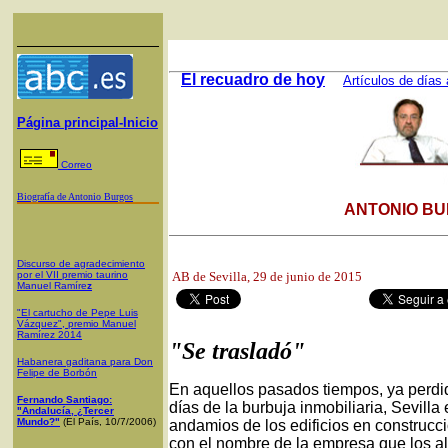
El recuadro de hoy
Artículos de días 
Página principal-Inicio
Correo
Biografía de Antonio Burgos
ANTONIO BU
Discurso de agradecimiento
por el VII premio taurino
AB de Sevilla
, 29 de junio de 2015
Manuel Ramíre
z
"El cartucho de Pepe Luis
Vázquez", premio Manuel
Ramírez 2014
"Se trasladó"
Habanera gaditana para Don
Felipe de Borbón
En aquellos pasados tiempos, ya perdid
Fernando Santiago:
días de la burbuja inmobiliaria, Sevill
"Andalucía, ¿Tercer
Mundo?"
(El País, 10/7/2006)
andamios de los edificios en construcció
con el nombre de la empresa que los al