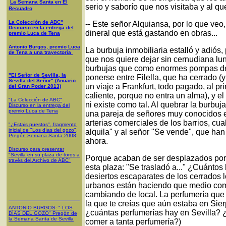
La Semana Santa en El
serio y saborío que nos visitaba y al qu
Recuadro
La Colección de ABC"
-- Este señor Alquiansa, por lo que veo
Discurso en la entrega del
dineral que está gastando en obras...
premio Luca de Tena
Antonio Burgos, premio Luca
La burbuja inmobiliaria estalló y adiós
de Tena a una trayectoria
que nos quiere dejar sin cernudiana lu
burbujas que como enormes pompas de 
"El Señor de Sevilla, la
ponerse entre Filella, que ha cerrado (
Sevilla del Señor" (Anuario
un viaje a Frankfurt, todo pagado, al p
del Gran Poder 2013)
caliente, porque no entra un alma), y 
"La Colección de ABC"
ni existe como tal. Al quebrar la burbuja
Discurso en la entrega del
premio Luca de Tena
una pareja de señores muy conocidos en
arterias comerciales de los barrios, cu
"¿Estais puestos", fragmento
inicial de "Los días del gozo",
alquila" y al señor "Se vende", que ha
Pregón Semana Santa 2008
ahora.
Discurso para presentar
"Sevilla en su plaza de toros a
Porque acaban de ser desplazados por o
través del Archivo de ABC"
esta plaza: "Se trasladó a..." ¿Cuántos 
desiertos escaparates de los cerrados 
urbanos están haciendo que medio come
cambiando de local. La perfumería que 
la que te creías que aún estaba en Sier
ANTONIO BURGOS
: "
LOS
¿cuántas perfumerías hay en Sevilla? ¿
DÍAS DEL GOZO
"
Pregón de
la Semana Santa
de Sevilla
comer a tanta perfumería?)