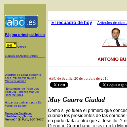
El recuadro de hoy
Artículos de días 
Página principal-Inicio
Correo
Biografía de Antonio Burgos
ANTONIO BU
Discurso de agradecimiento
por el VII premio taurino
ABC de Sevilla
, 20 de octubre de 2015
Manuel Ramíre
z
"El cartucho de Pepe Luis
Vázquez", premio Manuel
Ramírez 2014
Muy Guarra Ciudad
Habanera gaditana para Don
Felipe de Borbón
Como si yo fuera el primero que concedi
Fernando Santiago:
cuando los presidentes de las corridas e
"Andalucía, ¿Tercer
Mundo?"
(El País, 10/7/2006)
no pudo darla a otro que a Joselito. Y n
Gregorio Corrochano, o sea, en la Mo