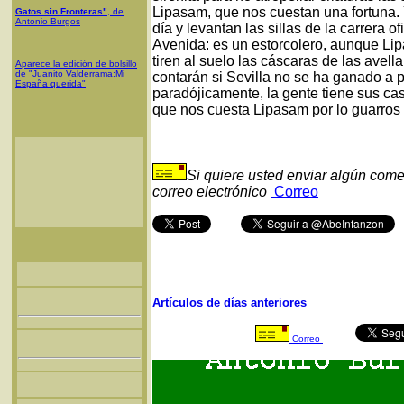
Lipasam, que nos cuestan una fortuna. 
Gatos sin Fronteras"
, de
Antonio Burgos
día y levantan las sillas de la carrera o
Avenida: es un estorcolero, aunque Li
tiren al suelo las cáscaras de las avell
Aparece la edición de bolsillo
de "Juanito Valderrama:Mi
contarán si Sevilla no se ha ganado a 
España querida"
paradójicamente, la gente tiene sus ca
que nos cuesta Lipasam por lo guarros
Si quiere usted enviar algún come
correo electrónico
Correo
Artículos de días anteriores
Correo