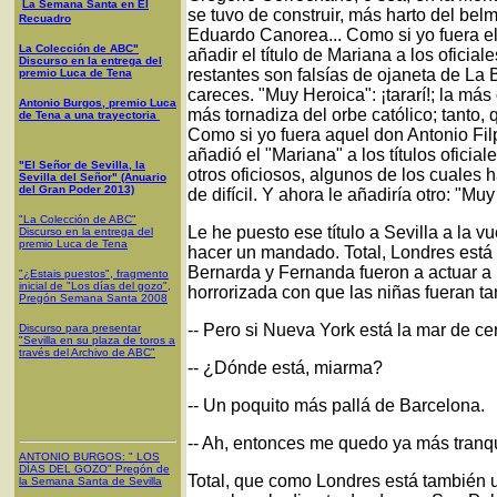
La Semana Santa en El
se tuvo de construir, más harto del be
Recuadro
Eduardo Canorea... Como si yo fuera 
La Colección de ABC"
añadir el título de Mariana a los oficial
Discurso en la entrega del
restantes son falsías de ojaneta de La
premio Luca de Tena
careces. "Muy Heroica": ¡tararí!; la más
Antonio Burgos, premio Luca
más tornadiza del orbe católico; tanto, 
de Tena a una trayectoria
Como si yo fuera aquel don Antonio Filpo
añadió el "Mariana" a los títulos ofici
"El Señor de Sevilla, la
otros oficiosos, algunos de los cuales 
Sevilla del Señor" (Anuario
del Gran Poder 2013)
de difícil. Y ahora le añadiría otro: "Muy
"La Colección de ABC"
Le he puesto ese título a Sevilla a la 
Discurso en la entrega del
premio Luca de Tena
hacer un mandado. Total, Londres está
Bernarda y Fernanda fueron a actuar a
"¿Estais puestos", fragmento
inicial de "Los días del gozo",
horrorizada con que las niñas fueran tan
Pregón Semana Santa 2008
-- Pero si Nueva York está la mar de cer
Discurso para presentar
"Sevilla en su plaza de toros a
través del Archivo de ABC"
-- ¿Dónde está, miarma?
-- Un poquito más pallá de Barcelona.
-- Ah, entonces me quedo ya más tranqu
ANTONIO BURGOS
: "
LOS
DÍAS DEL GOZO
"
Pregón de
Total, que como Londres está también u
la Semana Santa
de Sevilla