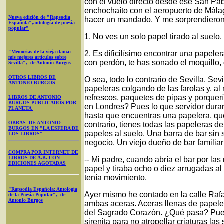
con el vuelo directo desde ese San Pa
enchochaíto con el aeropuerto de Málaga,
Nueva edición de "Rapsodia
hacer un mandado. Y me sorprendieron 
Española",antología de poesía
popular"
1. No ves un solo papel tirado al suelo.
"Memorias de la vieja dama:
2. Es dificilísimo encontrar una papeler
mis mejores artículos sobre
con perdón, te has sonado el moquillo, 
Sevilla", de Antonio Burgos
OTROS LIBROS DE
O sea, todo lo contrario de Sevilla. Se
ANTONIO BURGOS
papeleras colgando de las farolas y, al
refrescos, paquetes de pipas y porquerí
LIBROS DE ANTONIO
BURGOS PUBLICADOS POR
en Londres? Pues lo que servidor duran
PLANETA
hasta que encuentras una papelera, que 
OBRAS DE ANTONIO
contrario, tienes todas las papeleras del
BURGOS EN "LA ESFERA DE
papeles al suelo. Una barra de bar sin 
LOS LIBROS"
negocio. Un viejo dueño de bar familia
COMPRA POR INTERNET DE
LIBROS DE A.B. CON
-- Mi padre, cuando abría el bar por las 
EDICIONES AGOTADAS
papel y tiraba ocho o diez arrugadas al 
tenía movimiento.
"Rapsodia Española: Antología
Ayer mismo he contado en la calle Raf
de la Poesía Popular", de
Antonio Burgos
ambas aceras. Aceras llenas de papeles 
del Sagrado Corazón. ¿Qué pasa? Pues
sirenita para no atropellar criaturas la