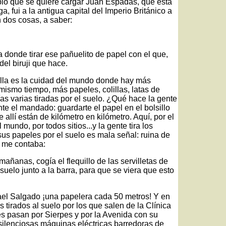
blo que se quiere cargar Juan Espadas, que está
 fui a la antigua capital del Imperio Británico a
dos cosas, a saber:
a donde tirar ese pañuelito de papel con el que,
del biruji que hace.
villa es la cuidad del mundo donde hay más
 mismo tiempo, más papeles, colillas, latas de
as varias tiradas por el suelo. ¿Qué hace la gente
te el mandado: guardarte el papel en el bolsillo
allí están de kilómetro en kilómetro. Aquí, por el
 mundo, por todos sitios...y la gente tira los
sus papeles por el suelo es mala señal: ruina de
r me contaba:
mañanas, cogía el flequillo de las servilletas de
suelo junto a la barra, para que se viera que esto
ael Salgado ¡una papelera cada 50 metros! Y en
tirados al suelo por los que salen de la Clínica
 pasan por Sierpes y por la Avenida con su
s silenciosas máquinas eléctricas barredoras de