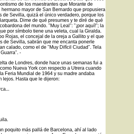
lmontismo de los maestrantes que Morante de
el hermano mayor de San Bernardo que propusiera
es de Sevilla, quizá el único verdadero, porque los
 Barqueta. Dime de qué presumes y te diré de qué
 cobardona del mundo. "Muy Leal": "¡por aquí!"; la
que por símbolo tiene una veleta, cual la Giralda.
 Rojas, el concejal de la oreja a Gallito y el que
ales de Sevilla, sabrán que me encanta ponerle
han calado, como el de "Muy Difícil Ciudad". Tela
 Guarra". -
vuelta de Londres, donde hace unas semanas fui a
 como Nueva York con respecto a Utrera cuando
 la Feria Mundial de 1964 y su madre andaba
 lejos. Hasta que le dijeron:
ca...
ila.
n poquito más pallá de Barcelona, ahí al lado