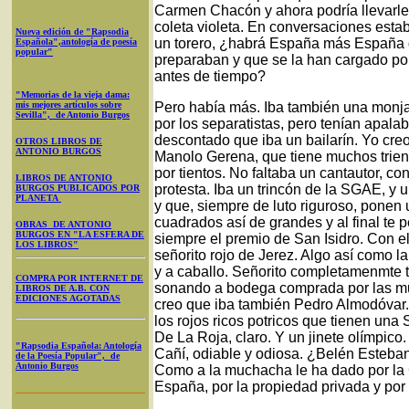
Carmen Chacón y ahora podría llevarle 
coleta violeta. En conversaciones estaba
Nueva edición de "Rapsodia
un torero, ¿habrá España más España
Española",antología de poesía
popular"
preparaban y que se la han cargado por
antes de tiempo?
"Memorias de la vieja dama:
mis mejores artículos sobre
Pero había más. Iba también una monja.
Sevilla", de Antonio Burgos
por los separatistas, pero tenían apala
descontado que iba un bailarín. Yo cre
OTROS LIBROS DE
ANTONIO BURGOS
Manolo Gerena, que tiene muchos trien
por tientos. No faltaba un cantautor, co
LIBROS DE ANTONIO
protesta. Iba un trincón de la SGAE, y 
BURGOS PUBLICADOS POR
PLANETA
y que, siempre de luto riguroso, ponen
cuadrados así de grandes y al final te 
OBRAS DE ANTONIO
BURGOS EN "LA ESFERA DE
siempre el premio de San Isidro. Con 
LOS LIBROS"
señorito rojo de Jerez. Algo así como 
y a caballo. Señorito completamenmte t
COMPRA POR INTERNET DE
sonando a bodega comprada por las mul
LIBROS DE A.B. CON
EDICIONES AGOTADAS
creo que iba también Pedro Almodóvar.
los rojos ricos potricos que tienen una 
De La Roja, claro. Y un jinete olímpic
"Rapsodia Española: Antología
Cañí, odiable y odiosa. ¿Belén Esteban
de la Poesía Popular", de
Antonio Burgos
Como a la muchacha le ha dado por la C
España, por la propiedad privada y por 