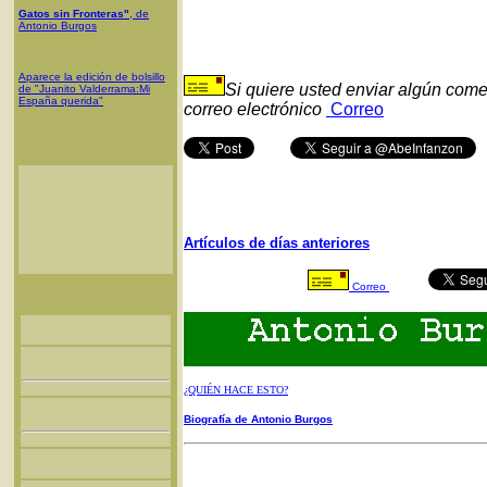
Gatos sin Fronteras"
, de
Antonio Burgos
Aparece la edición de bolsillo
Si quiere usted enviar algún come
de "Juanito Valderrama:Mi
España querida"
correo electrónico
Correo
Artículos de días anteriores
Correo
¿QUIÉN HACE ESTO?
Biografía de Antonio Burgos