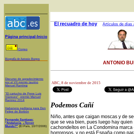
El recuadro de hoy
Artículos de días 
Página principal-Inicio
Correo
Biografía de Antonio Burgos
ANTONIO BU
Discurso de agradecimiento
por el VII premio taurino
ABC
, 8 de noviembre de 2015
Manuel Ramíre
z
"El cartucho de Pepe Luis
Vázquez", premio Manuel
Ramírez 2014
Podemos Cañí
Habanera gaditana para Don
Felipe de Borbón
Niño, antes que caigan moscas y de segu
Fernando Santiago:
que se vea bien, pues luego hay quien s
"Andalucía, ¿Tercer
Mundo?"
(El País, 10/7/2006)
cachondeítos en La Condomina marca de
horrorosos, y no está España como pa