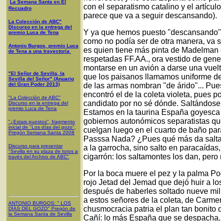
La Semana Santa en El
con el separatismo catalino y el artícu
Recuadro
parece que va a seguir descansando).
La Colección de ABC"
Discurso en la entrega del
Y ya que hemos puesto "descansando",
premio Luca de Tena
como no podía ser de otra manera, va 
Antonio Burgos, premio Luca
es quien tiene más pinta de Madelman 
de Tena a una trayectoria
respetadas FF.AA., ora vestido de gener
montarse en un avión a darse una vuelte
"El Señor de Sevilla, la
que los paisanos llamamos uniforme de
Sevilla del Señor" (Anuario
del Gran Poder 2013)
de las armas nombran "de árido"... Pu
encontró el de la coleta violeta, pues 
"La Colección de ABC"
candidato por no sé dónde. Saltándose 
Discurso en la entrega del
premio Luca de Tena
Estamos en la taurina España goyesca d
gobiernos autonómicos separatistas que 
"¿Estais puestos", fragmento
inicial de "Los días del gozo",
cuelgan luego en el cuarto de baño para
Pregón Semana Santa 2008
Passsa Nada? ¿Pues qué más da saltar
Discurso para presentar
a la garrocha, sino salto en paracaídas,
"Sevilla en su plaza de toros a
cigarrón: los saltamontes los dan, per
través del Archivo de ABC"
Por la boca muere el pez y la palma Po
rojo Jetad del Jemad que dejó huir a los
después de haberles soltado nueve mill
a estos señores de la coleta, de Carme
ANTONIO BURGOS
: "
LOS
chusmocracia patria el plan tan bonito
DÍAS DEL GOZO
"
Pregón de
la Semana Santa
de Sevilla
Cañí: lo más España que se despacha. Ya