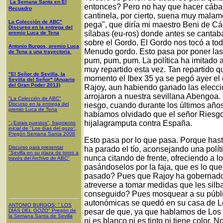
La Semana Santa en El
entonces? Pero no hay que hacer cábal
Recuadro
cantinela, por cierto, suena muy malam
La Colección de ABC"
pega", que diría mi maestro Beni de C
Discurso en la entrega del
sílabas (eu-ros) donde antes se cantab
premio Luca de Tena
sobre el Gordo. El Gordo nos tocó a to
Antonio Burgos, premio Luca
Menudo gordo. Esto pasa por poner las 
de Tena a una trayectoria
pum, pum, pum. La política ha imitado a
muy repartido esta vez. Tan repartido 
"El Señor de Sevilla, la
momento el Ibex 35 ya se pegó ayer el 
Sevilla del Señor" (Anuario
del Gran Poder 2013)
Rajoy, aun habiendo ganado las elecci
arrojaron a nuestra sevillana Abengoa.
"La Colección de ABC"
Discurso en la entrega del
riesgo, cuando durante los últimos años
premio Luca de Tena
habíamos olvidado que el señor Riesg
hijalagramputa contra España.
"¿Estais puestos", fragmento
inicial de "Los días del gozo",
Pregón Semana Santa 2008
Esto pasa por lo que pasa. Porque hast
Discurso para presentar
ha parado el tío, aconsejando una polític
"Sevilla en su plaza de toros a
nunca citando de frente, ofreciendo a lo
través del Archivo de ABC"
pasándoselos por la faja, que es lo que
pasado? Pues que Rajoy ha gobernado p
atreverse a tomar medidas que les silb
conseguido? Pues mosquear a su públic
autonómicas se quedó en su casa de L
ANTONIO BURGOS
: "
LOS
DÍAS DEL GOZO
"
Pregón de
pesar de que, ya que hablamos de Los
la Semana Santa
de Sevilla
ni es blanco ni es tinto ni tiene color. 