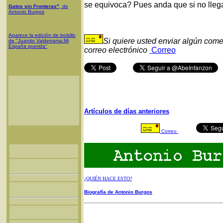
se equivoca? Pues anda que si no llega
Gatos sin Fronteras"
, de
Antonio Burgos
Aparece la edición de bolsillo
Si quiere usted enviar algún come
de "Juanito Valderrama:Mi
España querida"
correo electrónico
Correo
Artículos de días anteriores
Correo
¿QUIÉN HACE ESTO?
Biografía de Antonio Burgos