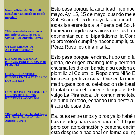
Esto pasa porque la autoridad incompet
Nueva edición de "Rapsodia
mayo. Ay, 15, 15 de mayo, cuando me en
Española",antología de poesía
popular"
Sol. Si aquel 15 de mayo la autoridad 
todas las entradas a la Puerta del Sol,
hubieran cogido esos aires que los han
"Memorias de la vieja dama:
mis mejores artículos sobre
desmontar, cual el bipartidismo, la Con
Sevilla", de Antonio Burgos
(o prometer) cumplir y hacer cumplir, c
Pérez Royo, es dinamitarla.
OTROS LIBROS DE
ANTONIO BURGOS
Esto pasa porque, encima, hubo un dif
LIBROS DE ANTONIO
gloria, de origen charneguete y berrend
BURGOS PUBLICADOS POR
PLANETA
chusma les dio en bandeja su cadena de 
plantilla al Coleta, al Repelemte Niño 
OBRAS DE ANTONIO
BURGOS EN "LA ESFERA DE
toda esa gentuzocracia. Que en la me
LOS LIBROS"
madrugada con su celebración de bautiz
Hablaban con el tono y el lenguaje de 
COMPRA POR INTERNET DE
vulgo La Pirenaica. Un comunismo total
LIBROS DE A.B. CON
EDICIONES AGOTADAS
de puño cerrado, echando una peste a 
tiraba de espaldas.
"Rapsodia Española: Antología
Ea, pues entre unos y otros ya lo habéi
de la Poesía Popular", de
Antonio Burgos
has dejado,/ para vos y para mí". El g
pero con aproximación y centena encim
esta desgracia nacional en forma de in