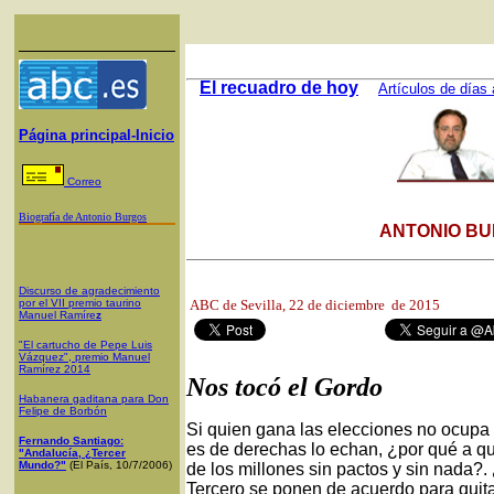
El recuadro de hoy
Artículos de días 
Página principal-Inicio
Correo
Biografía de Antonio Burgos
ANTONIO BU
Discurso de agradecimiento
por el VII premio taurino
ABC de Sevilla
, 22 de diciembre de 201
Manuel Ramíre
z
"El cartucho de Pepe Luis
Vázquez", premio Manuel
Ramírez 2014
Nos tocó el Gordo
Habanera gaditana para Don
Felipe de Borbón
Si quien gana las elecciones no ocupa d
Fernando Santiago:
es de derechas lo echan, ¿por qué a qu
"Andalucía, ¿Tercer
Mundo?"
(El País, 10/7/2006)
de los millones sin pactos y sin nada?.
Tercero se ponen de acuerdo para quita