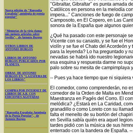
"Gibraltar, Gibraltar" es punta amada 
Católicos en persona en la melodía con 
Nueva edición de "Rapsodia
Española",antología de poesía
impera..." Canciones de fuego de camp
popular"
Camposoto, en El Copero, en Las Cant
sonora de la España que algunos quieren
"Memorias de la vieja dama:
mis mejores artículos sobre
¿Qué ha pasado con este personaje sev
Sevilla", de Antonio Burgos
Vicente con su canasto, y se fue el Hom
violín y se fue el Chato del Acordeón y 
OTROS LIBROS DE
ANTONIO BURGOS
para la leyenda? Lo ha preguntado y n
nevadas se habrá ido nuestro legionari
LIBROS DE ANTONIO
BURGOS PUBLICADOS POR
esa esquina y respuesta darme no supo
PLANETA
palo sobre su mesita de campimplaya 
OBRAS DE ANTONIO
BURGOS EN "LA ESFERA DE
-- Pues ya hace tiempo que ni siquiera 
LOS LIBROS"
El comedor, como comprenderán, no es el
COMPRA POR INTERNET DE
comedor de la Orden de Malta en Mendig
LIBROS DE A.B. CON
EDICIONES AGOTADAS
Maestranza en Pagés del Corro. El come
melódica? ¿Estará en La Caridad, como
granadillo o como Loreto con su llama
"Rapsodia Española: Antología
falta el meneíto de su borlón del chap
de la Poesía Popular", de
Antonio Burgos
en Sevilla sabía quién era aquel legion
tardes pidió con la música de sus himno
enterrado con la bandera de España. --