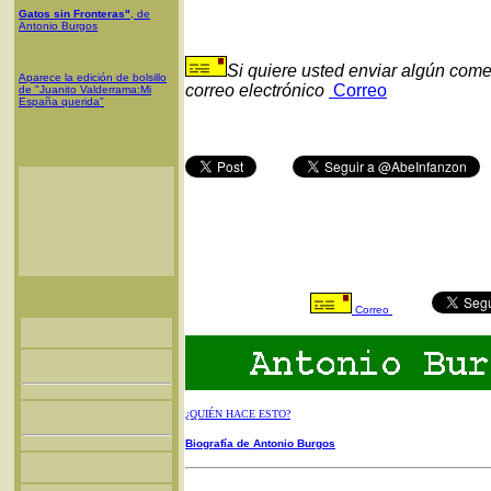
Gatos sin Fronteras"
, de
Antonio Burgos
Si quiere usted enviar algún come
Aparece la edición de bolsillo
correo electrónico
Correo
de "Juanito Valderrama:Mi
España querida"
Correo
¿QUIÉN HACE ESTO?
Biografía de Antonio Burgos