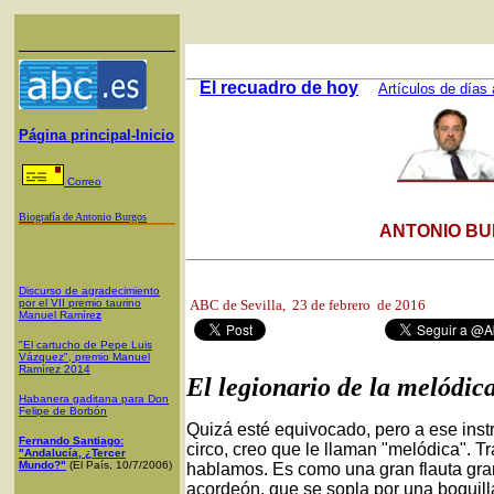
El recuadro de hoy
Artículos de días 
Página principal-Inicio
Correo
Biografía de Antonio Burgos
ANTONIO BU
Discurso de agradecimiento
por el VII premio taurino
ABC de Sevilla
, 23 de febrero de 2016
Manuel Ramíre
z
"El cartucho de Pepe Luis
Vázquez", premio Manuel
Ramírez 2014
El legionario de la melódic
Habanera gaditana para Don
Felipe de Borbón
Quizá esté equivocado, pero a ese ins
Fernando Santiago:
circo, creo que le llaman "melódica". T
"Andalucía, ¿Tercer
Mundo?"
(El País, 10/7/2006)
hablamos. Es como una gran flauta gra
acordeón, que se sopla por una boquill