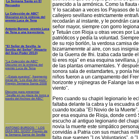
La Semana Santa en El
parecido a la armónica. Como la flauta 
Recuadro
Y lo sacaban a veces los Payasos de la
La Colección de ABC"
callejero sevillano estrictamente entra
Discurso en la entrega del
recodarán al instante, y le pondrán car
premio Luca de Tena
señor mayor, siempre con gorro legiona
Antonio Burgos, premio Luca
y Tetuán con Rioja u otras veces por 
de Tena a una trayectoria
patrióticos y pedía la voluntad. Siempr
de su rojo borlón, la verdosa camisa d
"El Señor de Sevilla, la
bizarramenmte al aire, con sus insigni
Sevilla del Señor" (Anuario
del Gran Poder 2013)
de la Guerra de Ifni. Izaba cada tarde 
tú eres roja" en esa esquina sevillana,
"La Colección de ABC"
Discurso en la entrega del
de las plantas ornamentales. Y después,
premio Luca de Tena
sonora sala de estamdartes, y ponía hi
niños fueron a un campamento del Fren
"¿Estais puestos", fragmento
inicial de "Los días del gozo",
horizonte y rojinegras de Falange las
Pregón Semana Santa 2008
viento".
Discurso para presentar
"Sevilla en su plaza de toros a
Pero cuando su chapiri legionario le e
través del Archivo de ABC"
faltaba delante la cabra y la escuadra 
cuando tocaba "El Novio de la Muerte"
por esa esquina de Rioja, donde cerró St
escucho al antiguo legionario del chap
novia la muerte este simpático persona
ANTONIO BURGOS
: "
LOS
DÍAS DEL GOZO
"
Pregón de
convidás a Patria con sus marchas mil
la Semana Santa
de Sevilla
falta que suenen "Los Voluntarios", o 