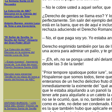
La Semana Santa en El
Recuadro
-- No le cobre usted a aquel señor, que
La Colección de ABC"
Discurso en la entrega del
¿Derecho de gentes se llama eso? Y lo d
premio Luca de Tena
perfectamente. Sin salir del ejemplo de
Antonio Burgos, premio Luca
está en la barra, que es de aquí e inclu
de Tena a una trayectoria
rechaza aduciendo el Derecho Romano
"El Señor de Sevilla, la
-- No, el que paga soy yo. Yo estaba an
Sevilla del Señor" (Anuario
del Gran Poder 2013)
Derecho esgrimido también por las de la
"La Colección de ABC"
una acera para admirar un palio, y te gr
Discurso en la entrega del
premio Luca de Tena
-- ¡Eh, eh, no se ponga usted ahí delan
"¿Estais puestos", fragmento
desde las 3 de la tarde!
inicial de "Los días del gozo",
Pregón Semana Santa 2008
"Prior tempore spatioque potior iure", 
Discurso para presentar
Hispalense que somos todos, tiene que
"Sevilla en su plaza de toros a
través del Archivo de ABC"
enteramos de un hecho delictivo fruto de
inmediatamente la eximente del "qué art
que le estaba alquilando a un panoli l
tener arte para alquilarle a un cateto 
no se le ocurrió, que, si no, también se l
ANTONIO BURGOS
: "
LOS
como es arte, no debe ser condenado. 
DÍAS DEL GOZO
"
Pregón de
es la que también hubo que aplicarle e
la Semana Santa
de Sevilla