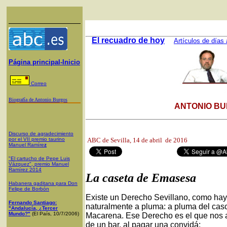
El recuadro de hoy
Artículos de días 
Página principal-Inicio
Correo
Biografía de Antonio Burgos
ANTONIO BU
Discurso de agradecimiento
por el VII premio taurino
ABC de Sevilla,
14 de abril de 2016
Manuel Ramíre
z
"El cartucho de Pepe Luis
Vázquez", premio Manuel
Ramírez 2014
La caseta de Emasesa
Habanera gaditana para Don
Felipe de Borbón
Existe un Derecho Sevillano, como hay
Fernando Santiago:
naturalmente a pluma: a pluma del cas
"Andalucía, ¿Tercer
Mundo?"
(El País, 10/7/2006)
Macarena. Ese Derecho es el que nos a
de un bar, al pagar una convidá: