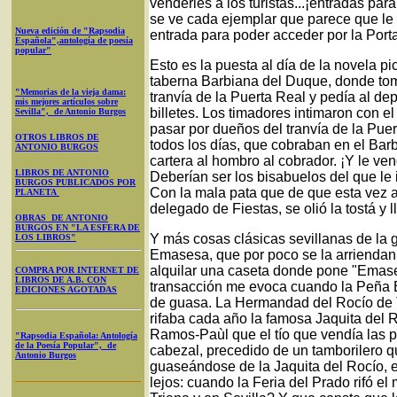
venderles a los turistas...¡entradas pa
se ve cada ejemplar que parece que le
Nueva edición de "Rapsodia
entrada para poder acceder por la Port
Española",antología de poesía
popular"
Esto es la puesta al día de la novela 
taberna Barbiana del Duque, donde tom
"Memorias de la vieja dama:
tranvía de la Puerta Real y pedía al d
mis mejores artículos sobre
billetes. Los timadores intimaron con el
Sevilla", de Antonio Burgos
pasar por dueños del tranvía de la Puer
OTROS LIBROS DE
todos los días, que cobraban en el Bar
ANTONIO BURGOS
cartera al hombro al cobrador. ¡Y le ven
LIBROS DE ANTONIO
Deberían ser los bisabuelos del que le
BURGOS PUBLICADOS POR
Con la mala pata que de que esta vez a
PLANETA
delegado de Fiestas, se olió la tostá y 
OBRAS DE ANTONIO
BURGOS EN "LA ESFERA DE
Y más cosas clásicas sevillanas de la 
LOS LIBROS"
Emasesa, que por poco se la arriendan a
alquilar una caseta donde pone "Emases
COMPRA POR INTERNET DE
LIBROS DE A.B. CON
transacción me evoca cuando la Peña Er
EDICIONES AGOTADAS
de guasa. La Hermandad del Rocío de T
rifaba cada año la famosa Jaquita del 
Ramos-Paùl que el tío que vendía las p
"Rapsodia Española: Antología
de la Poesía Popular", de
cabezal, precedido de un tamborilero 
Antonio Burgos
guaseándose de la Jaquita del Rocío, 
lejos: cuando la Feria del Prado rifó e