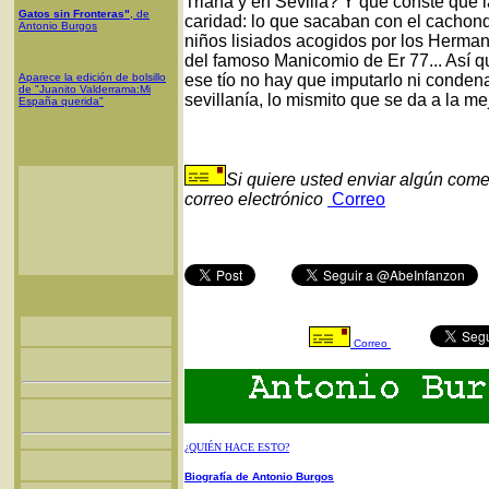
Triana y en Sevilla? Y que conste que l
Gatos sin Fronteras"
, de
caridad: lo que sacaban con el cachonde
Antonio Burgos
niños lisiados acogidos por los Herma
del famoso Manicomio de Er 77... Así q
Aparece la edición de bolsillo
ese tío no hay que imputarlo ni condena
de "Juanito Valderrama:Mi
sevillanía, lo mismito que se da a la me
España querida"
Si quiere usted enviar algún come
correo electrónico
Correo
Correo
¿QUIÉN HACE ESTO?
Biografía de Antonio Burgos