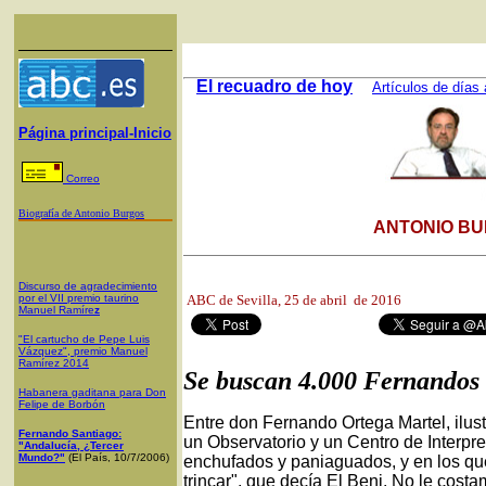
El recuadro de hoy
Artículos de días 
Página principal-Inicio
Correo
Biografía de Antonio Burgos
ANTONIO BU
Discurso de agradecimiento
por el VII premio taurino
ABC de Sevilla,
25 de abril de 2016
Manuel Ramíre
z
"El cartucho de Pepe Luis
Vázquez", premio Manuel
Ramírez 2014
Se buscan 4.000 Fernandos
Habanera gaditana para Don
Felipe de Borbón
Entre don Fernando Ortega Martel, ilus
Fernando Santiago:
un Observatorio y un Centro de Interpr
"Andalucía, ¿Tercer
Mundo?"
(El País, 10/7/2006)
enchufados y paniaguados, y en los que 
trincar", que decía El Beni. No le cos