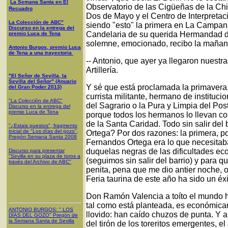
La Semana Santa en El
Observatorio de las Cigüeñas de la Chim
Recuadro
Dos de Mayo y el Centro de Interpretac
La Colección de ABC"
siendo "esto" la primera en La Campan
Discurso en la entrega del
Candelaria de su querida Hermandad del
premio Luca de Tena
solemne, emocionado, recibo la mañan
Antonio Burgos, premio Luca
de Tena a una trayectoria
-- Antonio, que ayer ya llegaron nuest
Artillería.
"El Señor de Sevilla, la
Sevilla del Señor" (Anuario
Y sé que está proclamada la primavera.
del Gran Poder 2013)
currista militante, hermano de instituc
"La Colección de ABC"
del Sagrario o la Pura y Limpia del Po
Discurso en la entrega del
premio Luca de Tena
porque todos los hermanos lo llevan c
de la Santa Caridad. Todo sin salir de
"¿Estais puestos", fragmento
inicial de "Los días del gozo",
Ortega? Por dos razones: la primera, 
Pregón Semana Santa 2008
Fernandos Ortega era lo que necesitaba
duquelas negras de las dificultades ec
Discurso para presentar
"Sevilla en su plaza de toros a
(seguimos sin salir del barrio) y para
través del Archivo de ABC"
penita, pena que me dio antier noche,
Feria taurina de este año ha sido un éxi
Don Ramón Valencia a toíto el mundo ha
tal como está planteada, es económicam
ANTONIO BURGOS
: "
LOS
llovido: han caído chuzos de punta. Y a
DÍAS DEL GOZO
"
Pregón de
la Semana Santa
de Sevilla
del tirón de los toreritos emergentes, e