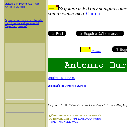
Gatos sin Fronteras"
, de
Antonio Burgos
Si quiere usted enviar algún come
correo electrónico
Correo
Aparece la edición de bolsillo
de "Juanito Valderrama:Mi
España querida"
Correo
¿QUIÉN HACE ESTO?
Biografía de Antonio Burgos
Copyright © 1998 Arco del Postigo S.L. Sevilla, E
¿
Qué puede encontrar en cada sección
de El RedCuadro ?
PINCHE AQUI PARA
IR AL "MAPA DE WEB"