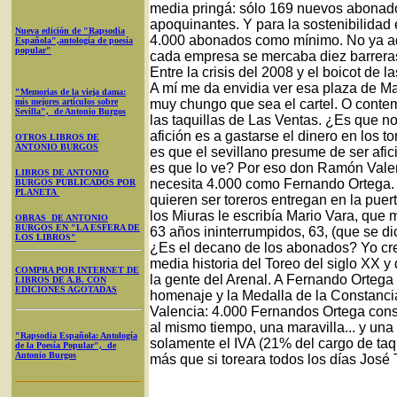
media pringá: sólo 169 nuevos abonad
apoquinantes. Y para la sostenibilidad
Nueva edición de "Rapsodia
4.000 abonados como mínimo. No ya aq
Española",antología de poesía
popular"
cada empresa se mercaba diez barreras
Entre la crisis del 2008 y el boicot de l
A mí me da envidia ver esa plaza de Ma
"Memorias de la vieja dama:
mis mejores artículos sobre
muy chungo que sea el cartel. O contem
Sevilla", de Antonio Burgos
las taquillas de Las Ventas. ¿Es que no
afición es a gastarse el dinero en los t
OTROS LIBROS DE
ANTONIO BURGOS
es que el sevillano presume de ser afici
es que lo ve? Por eso don Ramón Valenc
LIBROS DE ANTONIO
necesita 4.000 como Fernando Ortega.
BURGOS PUBLICADOS POR
PLANETA
quieren ser toreros entregan en la pue
los Miuras le escribía Mario Vara, que
OBRAS DE ANTONIO
BURGOS EN "LA ESFERA DE
63 años ininterrumpidos, 63, (que se d
LOS LIBROS"
¿Es el decano de los abonados? Yo cre
media historia del Toreo del siglo XX y
COMPRA POR INTERNET DE
la gente del Arenal. A Fernando Ortega
LIBROS DE A.B. CON
EDICIONES AGOTADAS
homenaje y la Medalla de la Constanci
Valencia: 4.000 Fernandos Ortega cons
al mismo tiempo, una maravilla... y una
"Rapsodia Española: Antología
solamente el IVA (21% del cargo de taq
de la Poesía Popular", de
Antonio Burgos
más que si toreara todos los días José