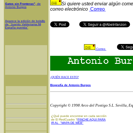
Si quiere usted enviar algún come
Gatos sin Fronteras"
, de
Antonio Burgos
correo electrónico
Correo
Aparece la edición de bolsillo
de "Juanito Valderrama:Mi
España querida"
Correo
¿QUIÉN HACE ESTO?
Biografía de Antonio Burgos
Copyright © 1998 Arco del Postigo S.L. Sevilla, E
¿
Qué puede encontrar en cada sección
de El RedCuadro ?
PINCHE AQUI PARA
IR AL "MAPA DE WEB"