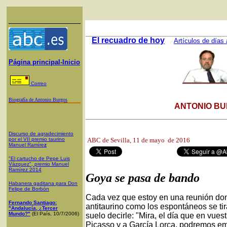
El recuadro de hoy
Artículos de días 
Página principal-Inicio
Correo
Biografía de Antonio Burgos
ANTONIO BU
Discurso de agradecimiento
por el VII premio taurino
ABC de Sevilla,
11 de mayo de 2016
Manuel Ramíre
z
"El cartucho de Pepe Luis
Vázquez", premio Manuel
Ramírez 2014
Goya se pasa de bando
Habanera gaditana para Don
Felipe de Borbón
Cada vez que estoy en una reunión don
Fernando Santiago:
antitaurino como los espontáneos se tir
"Andalucía, ¿Tercer
Mundo?"
(El País, 10/7/2006)
suelo decirle: "Mira, el día que en vu
Picasso y a García Lorca, podremos em