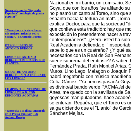
Nacional en mi barrio, un comisario. S
Goya, que con los años fue afilando su 
Nueva edición de "Rapsodia
no plasmó un canto al Toreo, sino que 
Española",antología de poesía
popular"
espanto hacia la tortura animal". ¡Tom
explica Doctor, para que la sociedad "de
que conlleva esta tradición; hay que mo
"Memorias de la vieja dama:
mis mejores artículos sobre
exposición lo pretendemos hacer a trav
Sevilla", de Antonio Burgos
contemporáneos". ¿Pero usted ha sido 
Real Academia defienda el "insoportabl
OTROS LIBROS DE
ANTONIO BURGOS
sabe lo que es un cuatreño? ¿Y qué sa
necesarios con la Real de San Fernand
LIBROS DE ANTONIO
suerte suprema del embuste? A saber: 
BURGOS PUBLICADOS POR
PLANETA
Fernández Prada, Ruth Montiel Arias, G
Muros, Lino Lago, Malagón o Joaquín P
OBRAS DE ANTONIO
BURGOS EN "LA ESFERA DE
habrá megafonía con música madrileña.
LOS LIBROS"
Celia Gámez: "Ya hemos pasao/a Goya 
es divino/al bando verde PACMA,/el de 
COMPRA POR INTERNET DE
Artes, me quedo con la sevillana de S
LIBROS DE A.B. CON
EDICIONES AGOTADAS
goyescas manipuladoras: hace acadeé
se enteran, Regaéra, que el Toreo es un
salga diciendo que el "Llanto" de Garcí
"Rapsodia Española: Antología
Sánchez Mejías.
de la Poesía Popular", de
Antonio Burgos