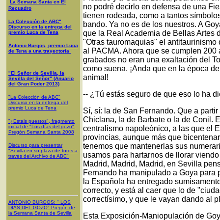
La Semana Santa en El
no podré decirlo en defensa de una Fie
Recuadro
tienen rodeada, como a tantos símbolo
La Colección de ABC"
bando. Ya no es de los nuestros. A Go
Discurso en la entrega del
que la Real Academia de Bellas Artes 
premio Luca de Tena
"Otras tauromaquias" el antitaurinism
Antonio Burgos, premio Luca
al PACMA. Ahora que se cumplen 200 
de Tena a una trayectoria
grabados no eran una exaltación del To
como suena. ¡Anda que en la época de
"El Señor de Sevilla, la
animal!
Sevilla del Señor" (Anuario
del Gran Poder 2013)
-- ¿Tú estás seguro de que eso lo ha 
"La Colección de ABC"
Discurso en la entrega del
premio Luca de Tena
Sí, sí: la de San Fernando. Que a parti
Chiclana, la de Barbate o la de Conil
"¿Estais puestos", fragmento
inicial de "Los días del gozo",
centralismo napoleónico, a las que el Es
Pregón Semana Santa 2008
provincias, aunque más que bicentenari
tenemos que mantenerlas sus numerar
Discurso para presentar
"Sevilla en su plaza de toros a
usamos para hartarnos de llorar viend
través del Archivo de ABC"
Madrid, Madrid, Madrid, en Sevilla pe
Fernando ha manipulado a Goya para pa
la Española ha entregado sumisamente 
correcto, y está al caer que lo de "ciu
correctísimo, y que le vayan dando al p
ANTONIO BURGOS
: "
LOS
DÍAS DEL GOZO
"
Pregón de
la Semana Santa
de Sevilla
Esta Exposición-Maniopulación de Goya