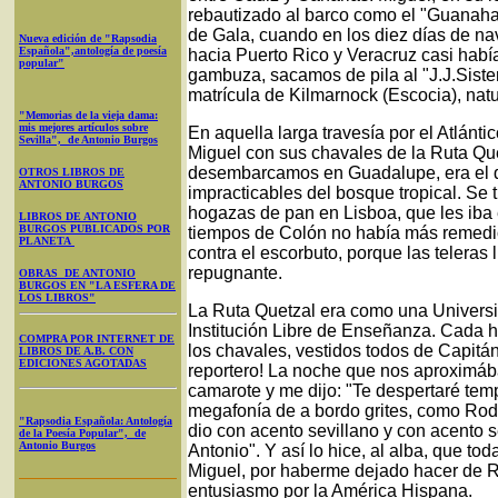
rebautizado al barco como el "Guanahan
de Gala, cuando en los diez días de n
Nueva edición de "Rapsodia
Española",antología de poesía
hacia Puerto Rico y Veracruz casi habí
popular"
gambuza, sacamos de pila al "J.J.Sister" 
matrícula de Kilmarnock (Escocia), nat
"Memorias de la vieja dama:
mis mejores artículos sobre
En aquella larga travesía por el Atlánt
Sevilla", de Antonio Burgos
Miguel con sus chavales de la Ruta Qu
desembarcamos en Guadalupe, era el q
OTROS LIBROS DE
ANTONIO BURGOS
impracticables del bosque tropical. S
hogazas de pan en Lisboa, que les iba
LIBROS DE ANTONIO
BURGOS PUBLICADOS POR
tiempos de Colón no había más remedi
PLANETA
contra el escorbuto, porque las telera
repugnante.
OBRAS DE ANTONIO
BURGOS EN "LA ESFERA DE
LOS LIBROS"
La Ruta Quetzal era como una Universida
Institución Libre de Enseñanza. Cada 
COMPRA POR INTERNET DE
los chavales, vestidos todos de Capitá
LIBROS DE A.B. CON
EDICIONES AGOTADAS
reportero! La noche que nos aproximáb
camarote y me dijo: "Te despertaré tem
megafonía de a bordo grites, como Rodrig
"Rapsodia Española: Antología
dio con acento sevillano y con acento 
de la Poesía Popular", de
Antonio Burgos
Antonio". Y así lo hice, al alba, que to
Miguel, por haberme dejado hacer de Ro
entusiasmo por la América Hispana.