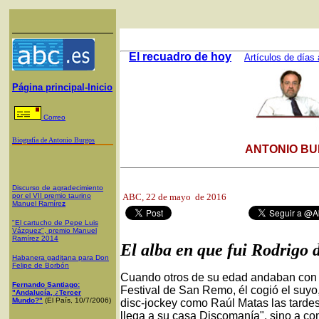
El recuadro de hoy
Artículos de días 
Página principal-Inicio
Correo
Biografía de Antonio Burgos
ANTONIO BU
Discurso de agradecimiento
por el VII premio taurino
ABC,
22 de mayo de 2016
Manuel Ramíre
z
"El cartucho de Pepe Luis
Vázquez", premio Manuel
Ramírez 2014
El alba en que fui Rodrigo 
Habanera gaditana para Don
Felipe de Borbón
Cuando otros de su edad andaban con 
Fernando Santiago:
Festival de San Remo, él cogió el suyo
"Andalucía, ¿Tercer
Mundo?"
(El País, 10/7/2006)
disc-jockey como Raúl Matas las tardes
llega a su casa Discomanía", sino a co