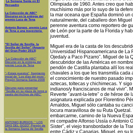
La Semana Santa en El
Olimpiada de 1960. Antes creo que habí
Recuadro
muchísimo más por lo suyo de la defens
La Colección de ABC"
la mar oceana que España dominó un d
Discurso en la entrega del
naturalmente, del caballero don Miguel
premio Luca de Tena
perenne aventura como reportero de gu
Antonio Burgos, premio Luca
de León por la parte de la Florida y hab
de Tena a una trayectoria
juventud.
"El Señor de Sevilla, la
Miguel era de la casta de los descubr
Sevilla del Señor" (Anuario
del Gran Poder 2013)
Universidad Hispanoamericana de La R
Ojeda/y a Paco Pizarro". Miguel de la Q
"La Colección de ABC"
descubridor de las Américas en nombre
Discurso en la entrega del
premio Luca de Tena
pendón de Castilla plantaba allí los rea
chavales a los que les transmitía cada 
"¿Estais puestos", fragmento
inicial de "Los días del gozo",
el conocimiento de nuestro pasado imper
Pregón Semana Santa 2008
aztecas, toltecas y chichimecas. Y si
Discurso para presentar
indianos/y franciscanos de mal vivir". 
"Sevilla en su plaza de toros a
Reverte "avant-la-letre" o de héroe de 
través del Archivo de ABC"
asignatura explicada por Florentino 
Arnaldos, Miguel sólo cantaba su canci
locura maravillosa de su Ruta Quetzal.
embarcarme, camino de la Nueva Españ
mi compadre Alfonso Ussía o Antonio G
ANTONIO BURGOS
: "
LOS
DÍAS DEL GOZO
"
Pregón de
Sister", el viejo transbordador de la T
la Semana Santa
de Sevilla
entre Cádiz y Canarias. Miguel, en su 