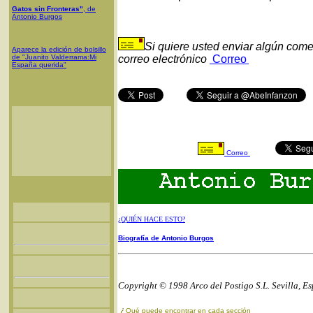
Gatos sin Fronteras"
, de
Antonio Burgos
Si quiere usted enviar algún come
Aparece la edición de bolsillo
de "Juanito Valderrama:Mi
correo electrónico
Correo
España querida"
Correo
¿QUIÉN HACE ESTO?
Biografía de Antonio Burgos
Copyright © 1998 Arco del Postigo S.L. Sevilla, E
¿
Qué puede encontrar en cada sección