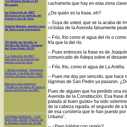
La Semana Santa en El
cacharrería que hay en esta zona clave
Recuadro
¿De quién es la frase, eh?
La Colección de ABC"
Discurso en la entrega del
premio Luca de Tena
-- Suya de usted, que se la acaba de in
Antonio Burgos, premio Luca
ciclistas de la Avenida falsamente peat
de Tena a una trayectoria
-- Frío, frío como el agua del río o co
fría que la del río.
"El Señor de Sevilla, la
Sevilla del Señor" (Anuario
del Gran Poder 2013)
-- Pues entonces la frase es de Joaquí
"La Colección de ABC"
comunicado de Adepa sobre el desastre
Discurso en la entrega del
premio Luca de Tena
-- Frío, frío, como el agua de La Antilla.
"¿Estais puestos", fragmento
inicial de "Los días del gozo",
-- Pues me doy por vencido, que hace 
Pregón Semana Santa 2008
lágrimas de San Pedro ya pasaron. ¿De
Discurso para presentar
"Sevilla en su plaza de toros a
través del Archivo de ABC"
Pues de alguien que ha perdido una es
Avenida de la Constitución. Esa frase 
patada al buen gusto» ha sido solemne
de la cabeza rapada, el segundo de a 
de esa cursilería que le han puesto por
Urbano".
ANTONIO BURGOS
: "
LOS
DÍAS DEL GOZO
"
Pregón de
la Semana Santa
de Sevilla
-- ¿Pero hábitat con jamón?