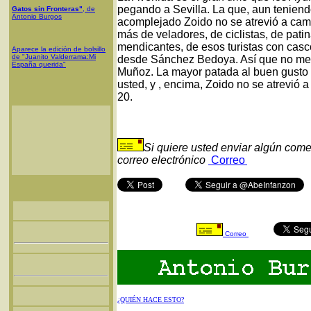
pegando a Sevilla. La que, aun teniend
Gatos sin Fronteras"
, de
Antonio Burgos
acomplejado Zoido no se atrevió a cambi
más de veladores, de ciclistas, de pati
mendicantes, de esos turistas con casc
Aparece la edición de bolsillo
de "Juanito Valderrama:Mi
desde Sánchez Bedoya. Así que no me 
España querida"
Muñoz. La mayor patada al buen gusto y
usted, y , encima, Zoido no se atrevió 
20.
Si quiere usted enviar algún come
correo electrónico
Correo
Correo
¿QUIÉN HACE ESTO?