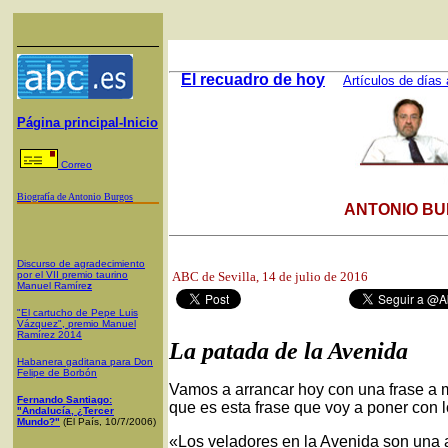
El recuadro de hoy
Artículos de días 
Página principal-Inicio
Correo
Biografía de Antonio Burgos
ANTONIO BU
Discurso de agradecimiento
por el VII premio taurino
ABC de Sevilla,
14 de julio de 2016
Manuel Ramíre
z
"El cartucho de Pepe Luis
Vázquez", premio Manuel
Ramírez 2014
La patada de la Avenida
Habanera gaditana para Don
Felipe de Borbón
Vamos a arrancar hoy con una frase a 
Fernando Santiago:
que es esta frase que voy a poner con l
"Andalucía, ¿Tercer
Mundo?"
(El País, 10/7/2006)
«Los veladores en la Avenida son una a