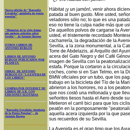
Hábitat ¡y un jamón!, venir ahora dici
Nueva edición de "Rapsodia
Española",antología de poesía
patada al buen gusto. Mire usted, señor
popular"
veladores sólo no; lo que es una patada
eso no tiene la culpa nadie más que ust
De aquellos polvos de cargarse la Aven
"Memorias de la vieja dama:
mis mejores artículos sobre
usted, el tristemente recordado Montese
Sevilla", de Antonio Burgos
cacharrería, la degradación de la Aven
OTROS LIBROS DE
Sevilla, a la zona monumental, a la Cated
ANTONIO BURGOS
Torre de Abdelazis, al Arquillo del Ayun
acera del Gato Negro y del Café Génova
LIBROS DE ANTONIO
BURGOS PUBLICADOS POR
imagen de Sevilla con la peatonalizaci
PLANETA
estafa. Porque la cortaron a la circula
coches, como si en San Telmo, en la Di
OBRAS DE ANTONIO
BURGOS EN "LA ESFERA DE
BMW oficiales por un tubo, que los paga
LOS LIBROS"
trabajo en la bicicleta del Tío de la Ma
abrieron a los horrores, no a los peatone
COMPRA POR INTERNET DE
LIBROS DE A.B. CON
que nos costó una millonada y que lleva
EDICIONES AGOTADAS
señoritos tiesos hasta el Aero desde sus
Metieron el carril bici para que los cicli
peatón en la pomposamente "peatonal
"Rapsodia Española: Antología
aquella acera izquierda por la que pa
de la Poesía Popular", de
Antonio Burgos
sus recuerdos de su Sevilla.
La Avenida es el gran timo que los Ayun