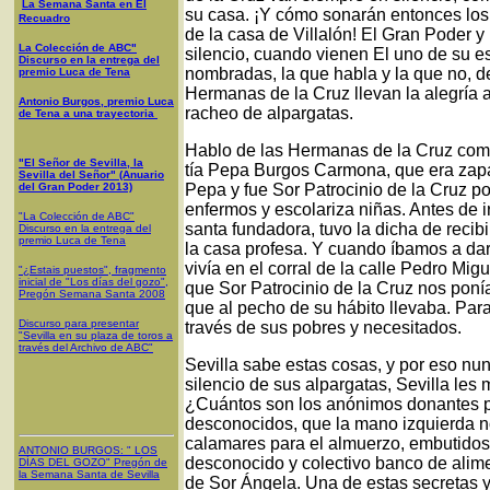
La Semana Santa en El
su casa. ¡Y cómo sonarán entonces los
Recuadro
de la casa de Villalón! El Gran Poder y
La Colección de ABC"
silencio, cuando vienen El uno de su es
Discurso en la entrega del
nombradas, la que habla y la que no, d
premio Luca de Tena
Hermanas de la Cruz llevan la alegría a
Antonio Burgos, premio Luca
racheo de alpargatas.
de Tena a una trayectoria
Hablo de las Hermanas de la Cruz como d
"El Señor de Sevilla, la
tía Pepa Burgos Carmona, que era zapa
Sevilla del Señor" (Anuario
del Gran Poder 2013)
Pepa y fue Sor Patrocinio de la Cruz 
enfermos y escolariza niñas. Antes de i
"La Colección de ABC"
santa fundadora, tuvo la dicha de reci
Discurso en la entrega del
premio Luca de Tena
la casa profesa. Y cuando íbamos a dar
vivía en el corral de la calle Pedro Mi
"¿Estais puestos", fragmento
inicial de "Los días del gozo",
que Sor Patrocinio de la Cruz nos ponía
Pregón Semana Santa 2008
que al pecho de su hábito llevaba. Par
Discurso para presentar
través de sus pobres y necesitados.
"Sevilla en su plaza de toros a
través del Archivo de ABC"
Sevilla sabe estas cosas, y por eso nu
silencio de sus alpargatas, Sevilla les
¿Cuántos son los anónimos donantes p
desconocidos, que la mano izquierda n
calamares para el almuerzo, embutidos,
ANTONIO BURGOS
: "
LOS
desconocido y colectivo banco de alime
DÍAS DEL GOZO
"
Pregón de
la Semana Santa
de Sevilla
de Sor Ángela. Una de estas secretas 