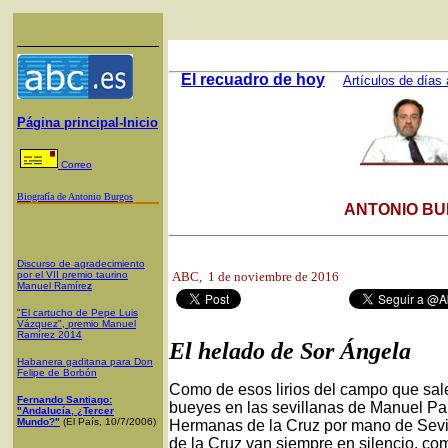
El recuadro de hoy
Artículos de días 
Página principal-Inicio
Correo
Biografía de Antonio Burgos
ANTONIO BU
Discurso de agradecimiento
por el VII premio taurino
ABC,
1 de noviembre de 2016
Manuel Ramíre
z
"El cartucho de Pepe Luis
Vázquez", premio Manuel
Ramírez 2014
El helado de Sor Ángela
Habanera gaditana para Don
Felipe de Borbón
Como de esos lirios del campo que sale
Fernando Santiago:
bueyes en las sevillanas de Manuel Par
"Andalucía, ¿Tercer
Mundo?"
(El País, 10/7/2006)
Hermanas de la Cruz por mano de Sevi
de la Cruz van siempre en silencio, com