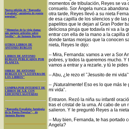
momentos de tribulación, Reyes se va d
consuelo. Sor Ángela nunca abandona a 
Nueva edición de "Rapsodia
otra tarde, Reyes llevó a su nieta Fern
Española",antología de poesía
popular"
de esa capilla de los silencios y de las 
papelitos que le dejan al Gran Poder b
deliciosa piruja que todavía ni va a la 
"Memorias de la vieja dama:
mis mejores artículos sobre
entrar con ella de la mano a la capilla
Sevilla", de Antonio Burgos
donde tantas monjas que la conocen sal
nieta, Reyes le dijo:
OTROS LIBROS DE
ANTONIO BURGOS
-- Mira, Fernanda: vamos a ver a Sor 
LIBROS DE ANTONIO
pobres, y todos la queremos mucho. Y to
BURGOS PUBLICADOS POR
PLANETA
vamos a entrar y a rezarle, y tú le pides
OBRAS DE ANTONIO
BURGOS EN "LA ESFERA DE
-- Abu, ¿le rezo el "Jesusito de mi vida
LOS LIBROS"
-- ¡Naturalmente! Eso es lo que más le 
COMPRA POR INTERNET DE
mi vida".
LIBROS DE A.B. CON
EDICIONES AGOTADAS
Entraron. Rezó la niña su infantil orac
tras el cristal de la urna. Al cabo de un
"Rapsodia Española: Antología
salieron. Y le preguntó Reyes a la nieta
de la Poesía Popular", de
Antonio Burgos
-- Muy bien, Fernanda, te has portado 
Angela?