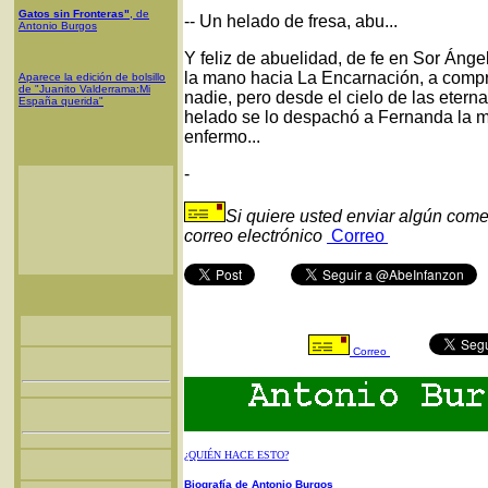
Gatos sin Fronteras"
, de
-- Un helado de fresa, abu...
Antonio Burgos
Y feliz de abuelidad, de fe en Sor Ánge
la mano hacia La Encarnación, a compra
Aparece la edición de bolsillo
de "Juanito Valderrama:Mi
nadie, pero desde el cielo de las eter
España querida"
helado se lo despachó a Fernanda la m
enfermo...
-
Si quiere usted enviar algún come
correo electrónico
Correo
Correo
¿QUIÉN HACE ESTO?
Biografía de Antonio Burgos