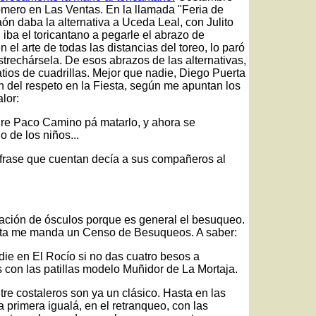
omero en Las Ventas. En la llamada "Feria de
aón daba la alternativa a Uceda Leal, con Julito
, iba el toricantano a pegarle el abrazo de
el arte de todas las distancias del toreo, lo paró
trechársela. De esos abrazos de las alternativas,
tios de cuadrillas. Mejor que nadie, Diego Puerta
 del respeto en la Fiesta, según me apuntan los
lor:
dre Paco Camino pá matarlo, y ahora se
 de los niños...
frase que cuentan decía a sus compañeros al
ración de ósculos porque es general el besuqueo.
asta me manda un Censo de Besuqueos. A saber:
die en El Rocío si no das cuatro besos a
s con las patillas modelo Muñidor de La Mortaja.
tre costaleros son ya un clásico. Hasta en las
a primera igualá, en el retranqueo, con las