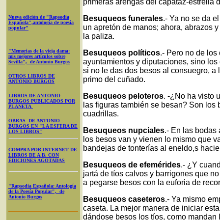
primeras arengas del capataz-estrella 
Nueva edición de "Rapsodia
Besuqueos funerales
.- Ya no se da 
Española",antología de poesía
un apretón de manos; ahora, abrazos y 
popular"
la paliza.
"Memorias de la vieja dama:
Besuqueos políticos
.- Pero no de los
mis mejores artículos sobre
ayuntamientos y diputaciones, sino los 
Sevilla", de Antonio Burgos
si no le das dos besos al consuegro, a l
OTROS LIBROS DE
primo del cuñado.
ANTONIO BURGOS
Besuqueos peloteros
. -¿No ha visto
LIBROS DE ANTONIO
BURGOS PUBLICADOS POR
las figuras también se besan? Son los 
PLANETA
cuadrillas.
OBRAS DE ANTONIO
BURGOS EN "LA ESFERA DE
Besuqueos nupciales
.- En las bodas 
LOS LIBROS"
los besos van y vienen lo mismo que va
bandejas de tonterías al eneldo,s haci
COMPRA POR INTERNET DE
LIBROS DE A.B. CON
EDICIONES AGOTADAS
Besuqueos de efemérides
.- ¿Y cuand
jartá de tíos calvos y barrigones que n
a pegarse besos con la euforia de reco
"Rapsodia Española: Antología
de la Poesía Popular", de
Antonio Burgos
Besuqueos caseteros
.- Ya mismo emp
caseta. La mejor manera de iniciar esta
dándose besos los tíos, como mandan l