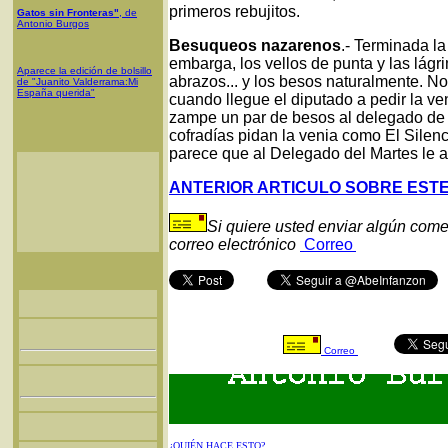
primeros rebujitos.
Gatos sin Fronteras"
, de
Antonio Burgos
Besuqueos nazarenos
.- Terminada l
embarga, los vellos de punta y las lágr
Aparece la edición de bolsillo
abrazos... y los besos naturalmente. N
de "Juanito Valderrama:Mi
España querida"
cuando llegue el diputado a pedir la veni
zampe un par de besos al delegado de t
cofradías pidan la venia como El Silenc
parece que al Delegado del Martes le ac
ANTERIOR ARTICULO SOBRE EST
Si quiere usted enviar algún come
correo electrónico
Correo
Correo
¿QUIÉN HACE ESTO?