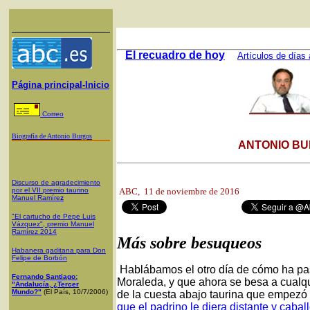
El recuadro de hoy
Artículos de días 
Página principal-Inicio
Correo
Biografía de Antonio Burgos
ANTONIO BU
Discurso de agradecimiento
por el VII premio taurino
ABC,
11 de noviembre de 2016
Manuel Ramíre
z
"El cartucho de Pepe Luis
Vázquez", premio Manuel
Ramírez 2014
Más sobre besuqueos
Habanera gaditana para Don
Felipe de Borbón
Hablábamos el otro día de cómo ha pas
Fernando Santiago:
Moraleda, y que ahora se besa a cualqu
"Andalucía, ¿Tercer
Mundo?"
(El País, 10/7/2006)
de la cuesta abajo taurina que empezó
que el padrino le diera distante y caba