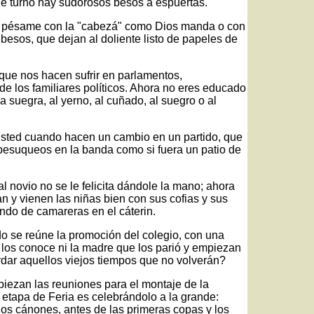
de turno hay sudorosos besos a espuertas.
el pésame con la "cabezá" como Dios manda o con
besos, que dejan al doliente listo de papeles de
 que nos hacen sufrir en parlamentos,
de los familiares políticos. Ahora no eres educado
a suegra, al yerno, al cuñado, al suegro o al
 usted cuando hacen un cambio en un partido, que
besuqueos en la banda como si fuera un patio de
al novio no se le felicita dándole la mano; ahora
n y vienen las niñas bien con sus cofias y sus
endo de camareras en el cáterin.
o se reúne la promoción del colegio, con una
o los conoce ni la madre que los parió y empiezan
rdar aquellos viejos tiempos que no volverán?
iezan las reuniones para el montaje de la
 etapa de Feria es celebrándolo a la grande:
os cánones, antes de las primeras copas y los