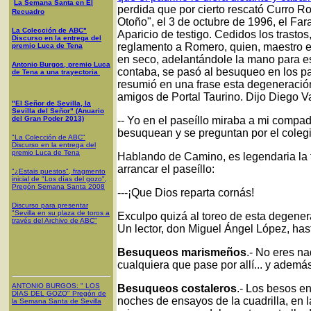
La Semana Santa en El
perdida que por cierto rescató Curro R
Recuadro
Otoño", el 3 de octubre de 1996, el Far
La Colección de ABC"
Aparicio de testigo. Cedidos los trastos
Discurso en la entrega del
reglamento a Romero, quien, maestro en 
premio Luca de Tena
en seco, adelantándole la mano para es
Antonio Burgos, premio Luca
contaba, se pasó al besuqueo en los pa
de Tena a una trayectoria
resumió en una frase esta degeneración
amigos de Portal Taurino. Dijo Diego Va
"El Señor de Sevilla, la
Sevilla del Señor" (Anuario
del Gran Poder 2013)
-- Yo en el paseíllo miraba a mi compa
besuquean y se preguntan por el colegio
"La Colección de ABC"
Discurso en la entrega del
premio Luca de Tena
Hablando de Camino, es legendaria la 
arrancar el paseíllo:
"¿Estais puestos", fragmento
inicial de "Los días del gozo",
Pregón Semana Santa 2008
---¡Que Dios reparta cornás!
Discurso para presentar
"Sevilla en su plaza de toros a
Exculpo quizá al toreo de esta degene
través del Archivo de ABC"
Un lector, don Miguel Ángel López, h
Besuqueos marismeños
.- No eres na
cualquiera que pase por allí... y ademá
ANTONIO BURGOS
: "
LOS
Besuqueos costaleros
.- Los besos en
DÍAS DEL GOZO
"
Pregón de
noches de ensayos de la cuadrilla, en l
la Semana Santa
de Sevilla