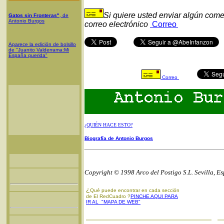
Si quiere usted enviar algún come
Gatos sin Fronteras"
, de
Antonio Burgos
correo electrónico
Correo
Aparece la edición de bolsillo
de "Juanito Valderrama:Mi
España querida"
Correo
¿QUIÉN HACE ESTO?
Biografía de Antonio Burgos
Copyright © 1998 Arco del Postigo S.L. Sevilla, E
¿
Qué puede encontrar en cada sección
de El RedCuadro ?
PINCHE AQUI PARA
IR AL "MAPA DE WEB"