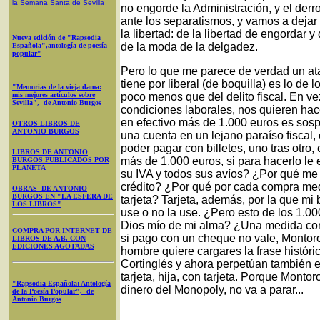
la Semana Santa
de Sevilla
no engorde la Administración, y el der
ante los separatismos, y vamos a dejar
la libertad: de la libertad de engordar 
Nueva edición de "Rapsodia
de la moda de la delgadez.
Española",antología de poesía
popular"
Pero lo que me parece de verdad un ata
tiene por liberal (de boquilla) es lo de
"Memorias de la vieja dama:
mis mejores artículos sobre
poco menos que del delito fiscal. En ve
Sevilla", de Antonio Burgos
condiciones laborales, nos quieren hace
en efectivo más de 1.000 euros es sos
OTROS LIBROS DE
ANTONIO BURGOS
una cuenta en un lejano paraíso fiscal,
poder pagar con billetes, uno tras otro
LIBROS DE ANTONIO
más de 1.000 euros, si para hacerlo le e
BURGOS PUBLICADOS POR
PLANETA
su IVA y todos sus avíos? ¿Por qué me 
crédito? ¿Por qué por cada compra medi
OBRAS DE ANTONIO
BURGOS EN "LA ESFERA DE
tarjeta? Tarjeta, además, por la que mi
LOS LIBROS"
use o no la use. ¿Pero esto de los 1.00
Dios mío de mi alma? ¿Una medida cont
COMPRA POR INTERNET DE
si pago con un cheque no vale, Montor
LIBROS DE A.B. CON
EDICIONES AGOTADAS
hombre quiere cargares la frase histó
Cortinglés y ahora perpetúan también e
tarjeta, hija, con tarjeta. Porque Montor
"Rapsodia Española: Antología
dinero del Monopoly, no va a parar...
de la Poesía Popular", de
Antonio Burgos