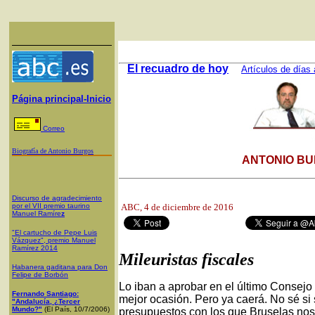
El recuadro de hoy
Artículos de días 
Página principal-Inicio
Correo
Biografía de Antonio Burgos
ANTONIO BU
Discurso de agradecimiento
por el VII premio taurino
ABC
, 4 de diciembre de 2016
Manuel Ramíre
z
"El cartucho de Pepe Luis
Vázquez", premio Manuel
Ramírez 2014
Mileuristas fiscales
Habanera gaditana para Don
Felipe de Borbón
Lo iban a aprobar en el último Consejo 
Fernando Santiago:
mejor ocasión. Pero ya caerá. No sé si
"Andalucía, ¿Tercer
Mundo?"
(El País, 10/7/2006)
presupuestos con los que Bruselas nos 