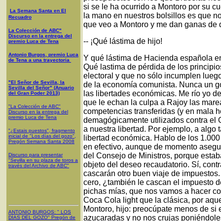
si se le ha ocurrido a Montoro por su c
La Semana Santa en El
la mano en nuestros bolsillos es que no
Recuadro
que veo a Montoro y me dan ganas de 
La Colección de ABC"
Discurso en la entrega del
-- ¡Qué lástima de hijo!
premio Luca de Tena
Antonio Burgos, premio Luca
Y qué lástima de Hacienda española 
de Tena a una trayectoria
Qué lastima de pérdida de los principi
electoral y que no sólo incumplen lueg
"El Señor de Sevilla, la
de la economía comunista. Nunca un gob
Sevilla del Señor" (Anuario
las libertades económicas. Me río yo d
del Gran Poder 2013)
que le echan la culpa a Rajoy las mare
"La Colección de ABC"
competencias transferidas (y en mala ho
Discurso en la entrega del
premio Luca de Tena
demagógicamente utilizados contra el 
a nuestra libertad. Por ejemplo, a algo
"¿Estais puestos", fragmento
inicial de "Los días del gozo",
libertad económica. Hablo de los 1.00
Pregón Semana Santa 2008
en efectivo, aunque de momento asegu
del Consejo de Ministros, porque est
Discurso para presentar
"Sevilla en su plaza de toros a
objeto del deseo recaudatorio. Sí, cont
través del Archivo de ABC"
cascarán otro buen viaje de impuestos. 
cero, ¿también le cascan el impuesto d
pichas mías, que nos vamos a hacer con 
Coca Cola light que la clásica, por a
Montoro, hijo: preocúpate menos de s
ANTONIO BURGOS
: "
LOS
azucaradas y no nos crujas poniéndole
DÍAS DEL GOZO
"
Pregón de