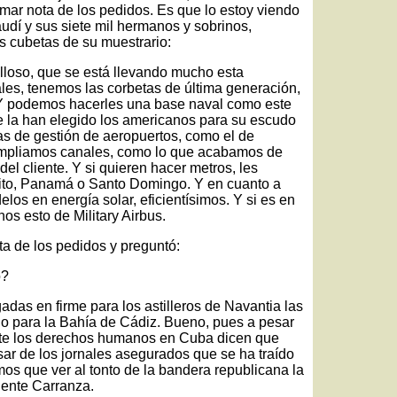
omar nota de los pedidos. Es que lo estoy viendo
udí y sus siete mil hermanos y sobrinos,
as cubetas de su muestrario:
lloso, que se está llevando mucho esta
les, tenemos las corbetas de última generación,
 Y podemos hacerles una base naval como este
e la han elegido los americanos para su escudo
as de gestión de aeropuertos, como el de
ampliamos canales, como lo que acabamos de
el cliente. Y si quieren hacer metros, les
ito, Panamá o Santo Domingo. Y en cuanto a
los en energía solar, eficientísimos. Y si es en
os esto de Military Airbus.
eta de los pedidos y preguntó:
o?
das en firme para los astilleros de Navantia las
ajo para la Bahía de Cádiz. Bueno, pues a pesar
ante los derechos humanos en Cuba dicen que
ar de los jornales asegurados que se ha traído
os que ver al tonto de la bandera republicana la
uente Carranza.