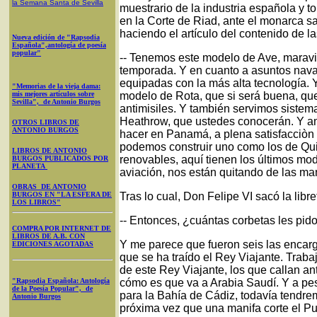
la Semana Santa
de Sevilla
muestrario de la industria española y t
en la Corte de Riad, ante el monarca sa
haciendo el artículo del contenido de l
Nueva edición de "Rapsodia
Española",antología de poesía
popular"
-- Tenemos este modelo de Ave, maravi
temporada. Y en cuanto a asuntos nava
equipadas con la más alta tecnología.
"Memorias de la vieja dama:
mis mejores artículos sobre
modelo de Rota, que si será buena, qu
Sevilla", de Antonio Burgos
antimisiles. Y también servimos sistem
Heathrow, que ustedes conocerán. Y 
OTROS LIBROS DE
ANTONIO BURGOS
hacer en Panamá, a plena satisfacciòn d
podemos construir uno como los de Qu
LIBROS DE ANTONIO
renovables, aquí tienen los últimos mode
BURGOS PUBLICADOS POR
PLANETA
aviación, nos están quitando de las man
OBRAS DE ANTONIO
BURGOS EN "LA ESFERA DE
Tras lo cual, Don Felipe VI sacó la libr
LOS LIBROS"
-- Entonces, ¿cuántas corbetas les pid
COMPRA POR INTERNET DE
LIBROS DE A.B. CON
Y me parece que fueron seis las encarga
EDICIONES AGOTADAS
que se ha traído el Rey Viajante. Trab
de este Rey Viajante, los que callan 
"Rapsodia Española: Antología
cómo es que va a Arabia Saudí. Y a pes
de la Poesía Popular", de
para la Bahía de Cádiz, todavía tendrem
Antonio Burgos
próxima vez que una manifa corte el P