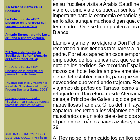
en su fructífera visita a Arabia Saudí 
La Semana Santa en El
viajero, como viajeros puedan ser los 
Recuadro
importante para la economía española 
La Colección de ABC"
en lo alto, aunque muchos digan que, cau
Discurso en la entrega del
terminado... Que se lo pregunten a los
premio Luca de Tena
Blanco.
Antonio Burgos, premio Luca
de Tena a una trayectoria
Llamo viajante y no viajero a Don Fel
recordado a mis tiendas familiares: a la
"El Señor de Sevilla, la
padre. Por ellas aparecían cada tempor
Sevilla del Señor" (Anuario
del Gran Poder 2013)
empleados de los fabricantes, que ven
nota de los pedidos. Se recorrían Espa
"La Colección de ABC"
mozos del hotel les traían previamente en
Discurso en la entrega del
premio Luca de Tena
cierre del establecimiento, para que so
novedades que vendiendo trajeran. Recu
"¿Estais puestos", fragmento
inicial de "Los días del gozo",
viajantes de paños de Tarrasa, como a
Pregón Semana Santa 2008
refugiado en Barcelona desde Alemania
Discurso para presentar
de traje Príncipe de Gales u ojo de perd
"Sevilla en su plaza de toros a
maravillosas franelas. O los del mil ray
través del Archivo de ABC"
zapatera, recuerdo a los viajantes de c
muestrarios de un solo pie extendidos 
el pedido de cuántos pares azules y cuá
26.
ANTONIO BURGOS
: "
LOS
Al Rey no se le han caído los anillos po
DÍAS DEL GOZO
"
Pregón de