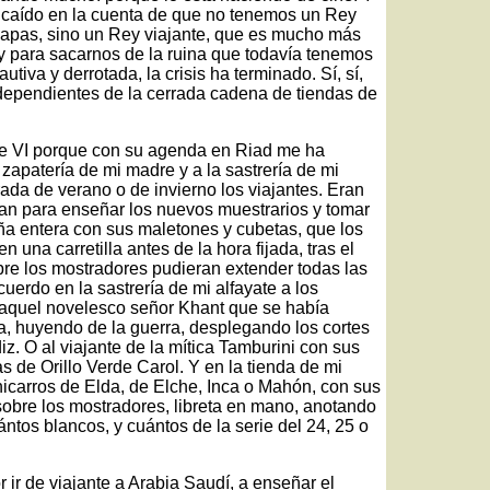
he caído en la cuenta de que no tenemos un Rey
Papas, sino un Rey viajante, que es mucho más
y para sacarnos de la ruina que todavía tenemos
tiva y derrotada, la crisis ha terminado. Sí, sí,
 dependientes de la cerrada cadena de tiendas de
ipe VI porque con su agenda en Riad me ha
 zapatería de mi madre y a la sastrería de mi
ada de verano o de invierno los viajantes. Eran
ían para enseñar los nuevos muestrarios y tomar
ña entera con sus maletones y cubetas, que los
 una carretilla antes de la hora fijada, tras el
bre los mostradores pudieran extender todas las
erdo en la sastrería de mi alfayate a los
 aquel novelesco señor Khant que se había
, huyendo de la guerra, desplegando los cortes
iz. O al viajante de la mítica Tamburini con sus
as de Orillo Verde Carol. Y en la tienda de mi
hicarros de Elda, de Elche, Inca o Mahón, con sus
sobre los mostradores, libreta en mano, anotando
ntos blancos, y cuántos de la serie del 24, 25 o
r ir de viajante a Arabia Saudí, a enseñar el