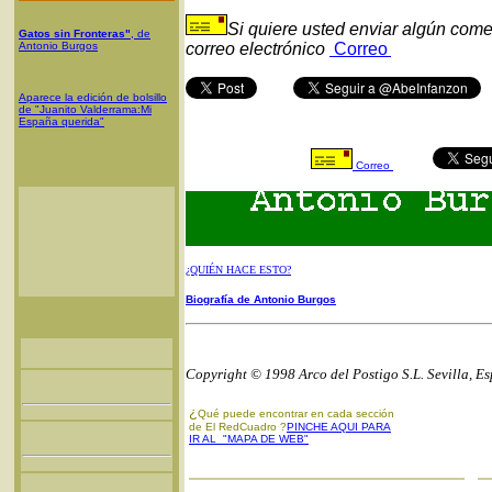
Si quiere usted enviar algún come
Gatos sin Fronteras"
, de
Antonio Burgos
correo electrónico
Correo
Aparece la edición de bolsillo
de "Juanito Valderrama:Mi
España querida"
Correo
¿QUIÉN HACE ESTO?
Biografía de Antonio Burgos
Copyright © 1998 Arco del Postigo S.L. Sevilla, E
¿
Qué puede encontrar en cada sección
de El RedCuadro ?
PINCHE AQUI PARA
IR AL "MAPA DE WEB"