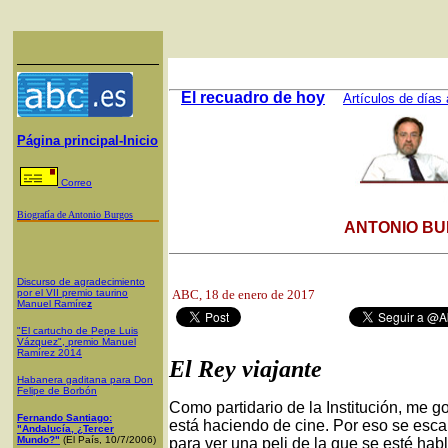
El recuadro de hoy
Artículos de días 
Página principal-Inicio
Correo
Biografía de Antonio Burgos
ANTONIO BU
Discurso de agradecimiento
por el VII premio taurino
ABC, 18
de enero de 2017
Manuel Ramíre
z
"El cartucho de Pepe Luis
Vázquez", premio Manuel
Ramírez 2014
El Rey viajante
Habanera gaditana para Don
Felipe de Borbón
Como partidario de la Institución, me 
Fernando Santiago:
está haciendo de cine. Por eso se esca
"Andalucía, ¿Tercer
Mundo?"
(El País, 10/7/2006)
para ver una peli de la que se esté ha