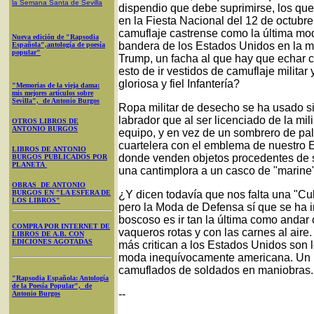
la Semana Santa
de Sevilla
dispendio que debe suprimirse, los que
en la Fiesta Nacional del 12 de octubr
camuflaje castrense como la última mod
Nueva edición de "Rapsodia
bandera de los Estados Unidos en la 
Española",antología de poesía
popular"
Trump, un facha al que hay que echar 
esto de ir vestidos de camuflaje militar
gloriosa y fiel Infantería?
"Memorias de la vieja dama:
mis mejores artículos sobre
Sevilla", de Antonio Burgos
Ropa militar de desecho se ha usado si
labrador que al ser licenciado de la mil
OTROS LIBROS DE
ANTONIO BURGOS
equipo, y en vez de un sombrero de pal
cuartelera con el emblema de nuestro E
LIBROS DE ANTONIO
donde venden objetos procedentes de s
BURGOS PUBLICADOS POR
PLANETA
una cantimplora a un casco de "marine
OBRAS DE ANTONIO
BURGOS EN "LA ESFERA DE
¿Y dicen todavía que nos falta una "Cu
LOS LIBROS"
pero la Moda de Defensa sí que se ha i
boscoso es ir tan la última como andar
COMPRA POR INTERNET DE
vaqueros rotas y con las carnes al aire
LIBROS DE A.B. CON
EDICIONES AGOTADAS
más critican a los Estados Unidos son 
moda inequívocamente americana. Un lío
camuflados de soldados en maniobras.
"Rapsodia Española: Antología
de la Poesía Popular", de
--
Antonio Burgos