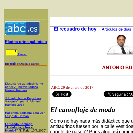
El recuadro de hoy
Artículos de días 
Página principal-Inicio
Correo
Biografía de Antonio Burgos
ANTONIO BU
Discurso de agradecimiento
por el VII premio taurino
ABC, 29
de enero de 2017
Manuel Ramíre
z
"El cartucho de Pepe Luis
Vázquez", premio Manuel
Ramírez 2014
El camuflaje de moda
Habanera gaditana para Don
Felipe de Borbón
Como no hay nada más didáctico que un 
Fernando Santiago:
antitaurinos fuesen por la calle vestido
"Andalucía, ¿Tercer
Mundo?"
(El País, 10/7/2006)
capote de paseo? Pues algo así compr