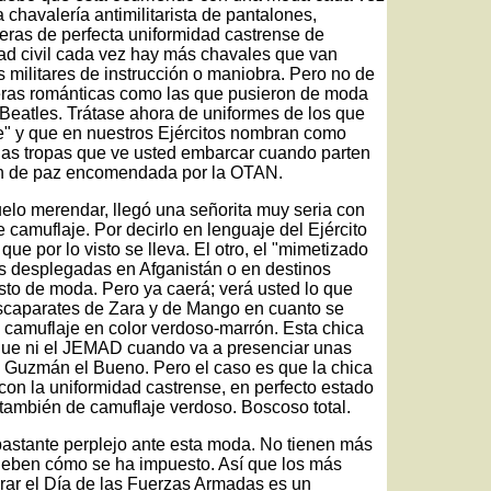
 chavalería antimilitarista de pantalones,
eras de perfecta uniformidad castrense de
ad civil cada vez hay más chavales que van
militares de instrucción o maniobra. Pero no de
eras románticas como las que pusieron de moda
 Beatles. Trátase ahora de uniformes de los que
je" y que en nuestros Ejércitos nombran como
las tropas que ve usted embarcar cuando parten
ión de paz encomendada por la OTAN.
uelo merendar, llegó una señorita muy seria con
 camuflaje. Por decirlo en lenguaje del Ejército
que por lo visto se lleva. El otro, el "mimetizado
opas desplegadas en Afganistán o en destinos
isto de moda. Pero ya caerá; verá usted lo que
escaparates de Zara y de Mango en cuanto se
 camuflaje en color verdoso-marrón. Esta chica
 que ni el JEMAD cuando va a presenciar unas
a Guzmán el Bueno. Pero el caso es que la chica
con la uniformidad castrense, en perfecto estado
o también de camuflaje verdoso. Boscoso total.
tante perplejo ante esta moda. No tienen más
rueben cómo se ha impuesto. Así que los más
ebrar el Día de las Fuerzas Armadas es un