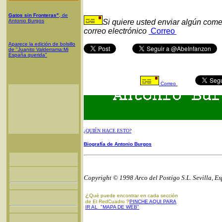
Gatos sin Fronteras"
, de
Antonio Burgos
Si quiere usted enviar algún come
correo electrónico
Correo
Aparece la edición de bolsillo
de "Juanito Valderrama:Mi
España querida"
Correo
¿QUIÉN HACE ESTO?
Biografía de Antonio Burgos
Copyright © 1998 Arco del Postigo S.L. Sevilla, E
¿
Qué puede encontrar en cada sección
de El RedCuadro ?
PINCHE AQUI PARA
IR AL "MAPA DE WEB"