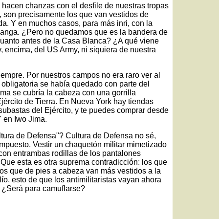
 hacen chanzas con el desfile de nuestras tropas
e, son precisamente los que van vestidos de
a. Y en muchos casos, para más inri, con la
manga. ¿Pero no quedamos que es la bandera de
cuanto antes de la Casa Blanca? ¿A qué viene
 y, encima, del US Army, ni siquiera de nuestra
empre. Por nuestros campos no era raro ver al
i obligatoria se había quedado con parte del
ma se cubría la cabeza con una gorrilla
jército de Tierra. En Nueva York hay tiendas
ubastas del Ejército, y te puedes comprar desde
" en Iwo Jima.
ltura de Defensa"? Cultura de Defensa no sé,
mpuesto. Vestir un chaquetón militar mimetizado
 con entrambas rodillas de los pantalones
. Que esta es otra suprema contradicción: los que
los que de pies a cabeza van más vestidos a la
, esto de que los antimilitaristas vayan ahora
 ¿Será para camuflarse?