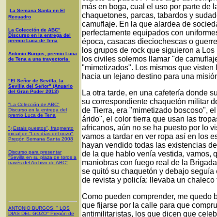
más en boga, cual el uso por parte de la
La Semana Santa en El
chaquetones, parcas, tabardos y sudad
Recuadro
camuflaje. En la que alardea de socied
La Colección de ABC"
perfectamente equipados con uniformes 
Discurso en la entrega del
época, casacas dieciochescas o guerr
premio Luca de Tena
los grupos de rock que siguieron a Los
Antonio Burgos, premio Luca
los civiles solemos llamar "de camufla
de Tena a una trayectoria
"mimetizados". Los mismos que visten 
hacia un lejano destino para una mis
"El Señor de Sevilla, la
Sevilla del Señor" (Anuario
del Gran Poder 2013)
La otra tarde, en una cafetería donde s
su correspondiente chaquetón militar de
"La Colección de ABC"
de Tierra, era "mimetizado boscoso", el 
Discurso en la entrega del
premio Luca de Tena
árido", el color tierra que usan las tr
africanos, aún no se ha puesto por lo v
"¿Estais puestos", fragmento
inicial de "Los días del gozo",
vamos a tardar en ver ropa así en los 
Pregón Semana Santa 2008
hayan vendido todas las existencias de
Discurso para presentar
de la que hablo venía vestida, vamos,
"Sevilla en su plaza de toros a
maniobras con fuego real de la Brigad
través del Archivo de ABC"
se quitó su chaquetón y debajo seguía 
de revista y policía: llevaba un chalec
Como pueden comprender, me quedo bas
que fijarse por la calle para que comp
ANTONIO BURGOS
: "
LOS
antimilitaristas, los que dicen que cel
DÍAS DEL GOZO
"
Pregón de