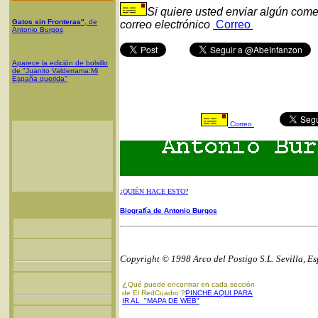
Si quiere usted enviar algún come
Gatos sin Fronteras"
, de
correo electrónico
Correo
Antonio Burgos
Aparece la edición de bolsillo
de "Juanito Valderrama:Mi
España querida"
Correo
¿QUIÉN HACE ESTO?
Biografía de Antonio Burgos
Copyright © 1998 Arco del Postigo S.L. Sevilla, E
¿
Qué puede encontrar en cada sección
de El RedCuadro ?
PINCHE AQUI PARA
IR AL "MAPA DE WEB"