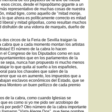
esos circos, desde el hipopótamo gigante a un
e más representativo de muchas cosas de nuestra
eón, mitad tigre, como aquello de "mitad monje,
s lo que ahora es políticamente correcto es mitad
d liberal y mitad gilipollas, como resultan muchos
d disfrutón de una vidorra de marqués, dueño de
dos circos de la Feria de Sevilla traigan la
a cabra que a cada momento montan los artistas
tistas! El número de la cabra lo hacen
en el Congreso de los Diputados como en sus
s ayuntamientos que en los parlamentos de la
e se sepa, nunca han propuesto ni mucho menos
tajar lo que quita al sueño a los españoles,
boral para los chavales que salen de la
menor que va en aumento, los impuestos que a
 trabajan esclavos económicos del Estado, que se
 lleva Montoro un buen pellizco de cada premio
 de la cabra, como cuando Iglesias se
 que es como si yo me pido ser arzobispo de
rá por pedir? Otro número de la cabra importante
s llamaron "Vista Alegre Dos", que tiene nombre