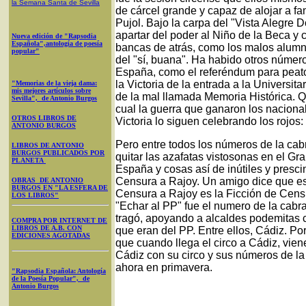
la Semana Santa
de Sevilla
de cárcel grande y capaz de alojar a f
Pujol. Bajo la carpa del "Vista Alegre
apartar del poder al Niño de la Beca y
Nueva edición de "Rapsodia
Española",antología de poesía
bancas de atrás, como los malos alumno
popular"
del "sí, buana". Ha habido otros número
España, como el referéndum para peaton
la Victoria de la entrada a la Universit
"Memorias de la vieja dama:
mis mejores artículos sobre
de la mal llamada Memoria Histórica. Q
Sevilla", de Antonio Burgos
cual la guerra que ganaron los nacional
OTROS LIBROS DE
Victoria lo siguen celebrando los rojos:
ANTONIO BURGOS
Pero entre todos los números de la ca
LIBROS DE ANTONIO
BURGOS PUBLICADOS POR
quitar las azafatas vistosonas en el Gra
PLANETA
España y cosas así de inútiles y presci
Censura a Rajoy. Un amigo dice que es
OBRAS DE ANTONIO
BURGOS EN "LA ESFERA DE
Censura a Rajoy es la Ficción de Censu
LOS LIBROS"
"Echar al PP" fue el numero de la cabr
tragó, apoyando a alcaldes podemitas 
COMPRA POR INTERNET DE
LIBROS DE A.B. CON
que eran del PP. Entre ellos, Cádiz. Po
EDICIONES AGOTADAS
que cuando llega el circo a Cádiz, vien
Cádiz con su circo y sus números de la
ahora en primavera.
"Rapsodia Española: Antología
de la Poesía Popular", de
Antonio Burgos