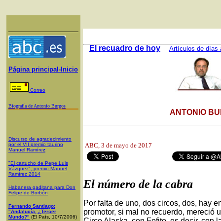
El recuadro de hoy
Artículos de días 
Página principal-Inicio
Correo
Biografía de Antonio Burgos
ANTONIO BU
Discurso de agradecimiento
por el VII premio taurino
ABC, 3
de mayo de 2017
Manuel Ramíre
z
"El cartucho de Pepe Luis
Vázquez", premio Manuel
Ramírez 2014
El número de la cabra
Habanera gaditana para Don
Felipe de Borbón
Por falta de uno, dos circos, dos, hay e
Fernando Santiago:
promotor, si mal no recuerdo, mereció u
"Andalucía, ¿Tercer
Mundo?"
(El País, 10/7/2006)
Circo Alaska, con Fofito, es decir, con