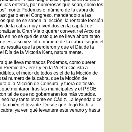
amilias enteras, por numerosas que sean, como los
 Dos" montó Podemos el número de la cabra de
 castigarlo en el Congreso, mandándolo a las
s que no se saben la lección: la rentable lección
s de la cabra muy divertidos en la capital de
alizar la Gran Vía o querer convertir el Arco de
aria en no sé qué de esto que se lleva ahora tanto
ue es, a su vez, otro número de la cabra, según el
es resulta que la perdieron y que el Día de la
 el Día de la Victoria Kent, naturalmente.
bra que lleva montados Podemos, como querer
n Premio de Jerez y en la Vuelta Ciclista a
ndibles, el mejor de todos es el de la Moción de
 tal numero de la cabra, que la Moción de
ra o la Micción de Censura, y fuera de tiesto.
a que montaron tras las municipales y el PSOE
con tal de que no gobernaran los más votados,
r eso hay tanto levante en Cádiz. La leyenda dice
e también el levante. Desde que llegó Kichi a
 cabra, ya ven qué levantera este verano y hasta