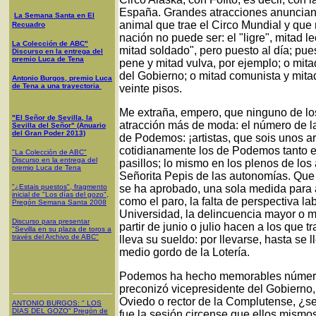
España. Grandes atracciones anuncian 
La Semana Santa en El
animal que trae el Circo Mundial y qu
Recuadro
nación no puede ser: el "ligre", mitad l
La Colección de ABC"
mitad soldado", pero puesto al día; pue
Discurso en la entrega del
premio Luca de Tena
pene y mitad vulva, por ejemplo; o mita
del Gobierno; o mitad comunista y mita
Antonio Burgos, premio Luca
de Tena a una trayectoria
veinte pisos.
Me extraña, empero, que ninguno de los 
"El Señor de Sevilla, la
atracción más de moda: el número de l
Sevilla del Señor" (Anuario
del Gran Poder 2013)
de Podemos: ¡artistas, que sois unos ar
cotidianamente los de Podemos tanto 
"La Colección de ABC"
Discurso en la entrega del
pasillos; lo mismo en los plenos de lo
premio Luca de Tena
Señorita Pepis de las autonomías. Qu
"¿Estais puestos", fragmento
se ha aprobado, una sola medida para a
inicial de "Los días del gozo",
como el paro, la falta de perspectiva la
Pregón Semana Santa 2008
Universidad, la delincuencia mayor o 
Discurso para presentar
partir de junio o julio hacen a los que
"Sevilla en su plaza de toros a
través del Archivo de ABC"
lleva su sueldo: por llevarse, hasta se
medio gordo de la Lotería.
Podemos ha hecho memorables números
preconizó vicepresidente del Gobierno,
Oviedo o rector de la Complutense, ¿se
ANTONIO BURGOS
: "
LOS
DÍAS DEL GOZO
"
Pregón de
fue la sesión circense que ellos mismo