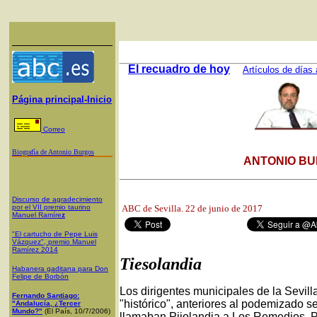
El recuadro de hoy
Artículos de días 
Página principal-Inicio
Correo
Biografía de Antonio Burgos
ANTONIO BU
Discurso de agradecimiento
por el VII premio taurino
ABC de Sevilla. 22
de junio de 2017
Manuel Ramíre
z
"El cartucho de Pepe Luis
Vázquez", premio Manuel
Ramírez 2014
Tiesolandia
Habanera gaditana para Don
Felipe de Borbón
Los dirigentes municipales de la Sevil
Fernando Santiago:
"histórico", anteriores al podemizado 
"Andalucía, ¿Tercer
Mundo?"
(El País, 10/7/2006)
llamaban Pijolandia a Los Remedios. Pe