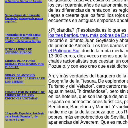
la Semana Santa
de Sevilla
los casi cuarenta años de autonomía no
de las diferencias de renta con las reg
llegas a creerte que los farolillos rojos
Nueva edición de "Rapsodia
Española",antología de poesía
encuentres en antiguos emporios andal
popular"
¿Pijolandia? ¡Tiesolandia es lo que es 
los tres barrios, tres, más pobres de E
"Memorias de la vieja dama:
mis mejores artículos sobre
recorrió el difunto Juan Goytisolo y aho
Sevilla", de Antonio Burgos
de primor de Almería. Los tres barrio
OTROS LIBROS DE
el Polígono Sur
, donde la renta media n
ANTONIO BURGOS
13.000 euros, diez veces menos que la d
chalés racionalistas que cuestan un c
LIBROS DE ANTONIO
BURGOS PUBLICADOS POR
Pozuelo, y con eso creo que está dicho
PLANETA
Ah, y más verdades del barquero de la
OBRAS DE ANTONIO
BURGOS EN "LA ESFERA DE
Geografía de la Tiesura. De esplendor 
LOS LIBROS"
Turismo y del Velador", cero cartón: mu
agua mineral, "hidratándose", pero sin 
COMPRA POR INTERNET DE
LIBROS DE A.B. CON
en los hoteles, que son las que dejan di
EDICIONES AGOTADAS
España en pernoctaciones turísticas, p
Benidorm, Barcelona y Madrid. Y vuelvo 
nadie me quita de la cabeza que Los Re
"Rapsodia Española: Antología
pobres, más empobrecidos de Sevilla. 
de la Poesía Popular", de
Antonio Burgos
apariencias del Avecrem. Que es mucho