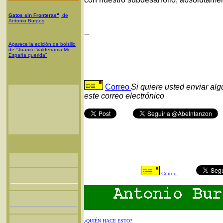
Gatos sin Fronteras"
, de
Antonio Burgos
--
Aparece la edición de bolsillo
de "Juanito Valderrama:Mi
España querida"
Correo
Si quiere usted enviar al
este correo electrónico
Correo
¿QUIÉN HACE ESTO?