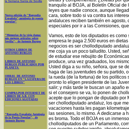
la Semana Santa
de Sevilla
tranquilo al BOJA, al Boletín Oficial d
leyes que nadie conoce, aunque llegad
cara, sobre todo si va contra tus inter
Nueva edición de "Rapsodia
Española",antología de poesía
andaluces reciben también en agosto, c
popular"
especiales por ir a las Comisiones, qu
Vamos, esto de los diputados es como s
"Memorias de la vieja dama:
mis mejores artículos sobre
empresa le paga 2.500 euros en dietas
Sevilla", de Antonio Burgos
negocios es ser chollodiputado andaluz
OTROS LIBROS DE
me coja ya un poco talludito. Usted, se
ANTONIO BURGOS
de estudiar ese rebujito de Económicas
produce, una vez graduados, los mismos
LIBROS DE ANTONIO
BURGOS PUBLICADOS POR
Usted diga a su niño, señora, que se de
PLANETA
haga de las juventudes de su partido, or
OBRAS DE ANTONIO
la rueda (de la fortuna) de los político
BURGOS EN "LA ESFERA DE
pronto lo eligen presidente de las Juv
LOS LIBROS"
salir; y más tarde le buscan un apaño 
si el consejero se va, lo ponen de chol
COMPRA POR INTERNET DE
LIBROS DE A.B. CON
acepte que lo pongan de diputado por Ma
EDICIONES AGOTADAS
ser chollodiputado andaluz, los que m
vacaciones hasta les pagan kilometraje 
las sesiones, lo mismo. A dedicarse a h
"Rapsodia Española: Antología
de la Poesía Popular", de
es broma. Todo el BOJA es un inmenso 
Antonio Burgos
chollodiputados de un Parlamento, com
con nuestro subdesarrollo, absolutamen