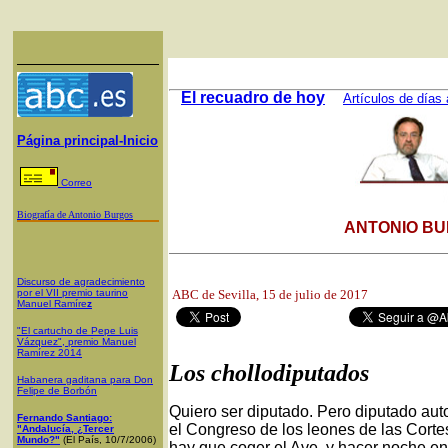
El recuadro de hoy
Artículos de días 
Página principal-Inicio
Correo
Biografía de Antonio Burgos
ANTONIO BU
Discurso de agradecimiento
por el VII premio taurino
ABC de Sevilla, 15
de julio de 2017
Manuel Ramíre
z
"El cartucho de Pepe Luis
Vázquez", premio Manuel
Ramírez 2014
Los chollodiputados
Habanera gaditana para Don
Felipe de Borbón
Quiero ser diputado. Pero diputado aut
Fernando Santiago:
el Congreso de los leones de las Corte
"Andalucía, ¿Tercer
Mundo?"
(El País, 10/7/2006)
hay que coger el Ave, y hacer noche en