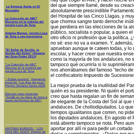
del que siempre llamé, desde su creaci
La Semana Santa en El
absolutamente prescindible Parlamento 
Recuadro
del Hospital de las Cinco Llagas, y mu
La Colección de ABC"
que chorrea sangre tanto derroche inút
Discurso en la entrega del
premio Luca de Tena
que perdiera en las elecciones de la al
público, socialista o popular, a quien 
Antonio Burgos, premio Luca
de Tena a una trayectoria
otro oficio ni profesión que la política
no sé: eso no va a examen. Y, además,
aprueban aunque te cateen todas, y lo qu
"El Señor de Sevilla, la
escolar, y hacer creer que nuestra ense
Sevilla del Señor" (Anuario
del Gran Poder 2013)
como la mayoría de los andaluces, no s
tampoco qué ocurriría si lo suprimiéra
"La Colección de ABC"
Discurso en la entrega del
nos ahorrábamos del famoso "techo de g
premio Luca de Tena
el confiscatorio Impuesto de Sucesione
"¿Estais puestos", fragmento
inicial de "Los días del gozo",
La mejor prueba de la inutilidad del P
Pregón Semana Santa 2008
quién es su presidente. Ni quién el po
Discurso para presentar
creo que hasta regalan un fin de semana 
"Sevilla en su plaza de toros a
través del Archivo de ABC"
de elegante de la Costa del Sol al qu
andaluces. De chollodiputados. Lo que
tiempos igualitarios que corren, no pid
los diputados andaluces. En agosto el
está abierto tampoco se nota. Pero aun
aportar por allí ni para pedir un cortado
ANTONIO BURGOS
: "
LOS
DÍAS DEL GOZO
"
Pregón de
dietas y complementos. ¿Dietas por que