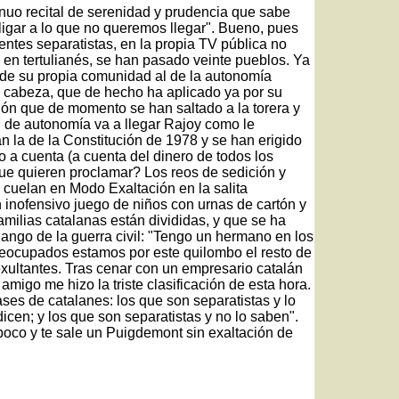
nuo recital de serenidad y prudencia que sabe
ligar a lo que no queremos llegar". Bueno, pues
entes separatistas, en la propia TV pública no
 en tertulianés, se han pasado veinte pueblos. Ya
 de su propia comunidad al de la autonomía
a cabeza, que de hecho ha aplicado ya por su
ción que de momento se han saltado a la torera y
de autonomía va a llegar Rajoy como le
an la de la Constitución de 1978 y se han erigido
o a cuenta (a cuenta del dinero de todos los
ue quieren proclamar? Los reos de sedición y
 cuelan en Modo Exaltación en la salita
 inofensivo juego de niños con urnas de cartón y
amilias catalanas están divididas, y que se ha
dango de la guerra civil: "Tengo un hermano en los
preocupados estamos por este quilombo el resto de
xultantes. Tras cenar con un empresario catalán
amigo me hizo la triste clasificación de esta hora.
ases de catalanes: los que son separatistas y lo
dicen; y los que son separatistas y no lo saben".
poco y te sale un Puigdemont sin exaltación de