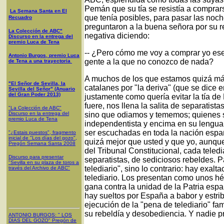
Pemán que su tía se resistía a comprars
La Semana Santa en El
que tenía posibles, para pasar las no
Recuadro
preguntaron a la buena señora por su res
La Colección de ABC"
negativa diciendo:
Discurso en la entrega del
premio Luca de Tena
-- ¿Pero cómo me voy a comprar yo ese
Antonio Burgos, premio Luca
gente a la que no conozco de nada?
de Tena a una trayectoria
A muchos de los que estamos quizá má
"El Señor de Sevilla, la
catalanes por "la deriva" (que se dice 
Sevilla del Señor" (Anuario
del Gran Poder 2013)
justamente como quería evitar la tía d
fuere, nos llena la salita de separatis
"La Colección de ABC"
Discurso en la entrega del
sino que odiamos y tememos; quienes s
premio Luca de Tena
independentista y encima en su lengua
ser escuchadas en toda la nación españ
"¿Estais puestos", fragmento
inicial de "Los días del gozo",
quizá mejor que usted y que yo, aunque
Pregón Semana Santa 2008
del Tribunal Constitucional, cada teledi
Discurso para presentar
separatistas, de sediciosos rebeldes. P
"Sevilla en su plaza de toros a
telediario", sino lo contrario: hay exa
través del Archivo de ABC"
telediario. Los presentan como unos hér
gana contra la unidad de la Patria espa
hay sueltos por España a babor y estri
ejecución de la "pena de telediario" f
su rebeldía y desobediencia. Y nadie p
ANTONIO BURGOS
: "
LOS
DÍAS DEL GOZO
"
Pregón de