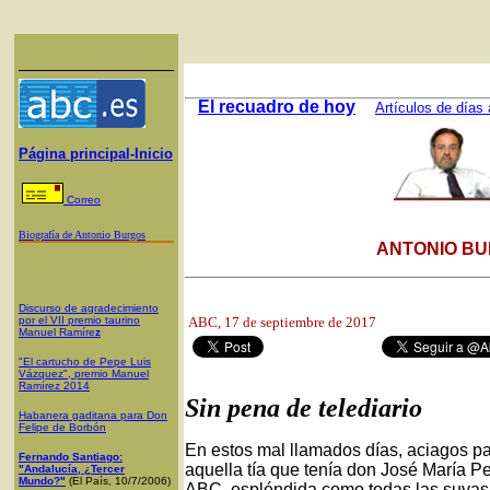
El recuadro de hoy
Artículos de días 
Página principal-Inicio
Correo
Biografía de Antonio Burgos
ANTONIO BU
Discurso de agradecimiento
por el VII premio taurino
ABC, 17
de septiembre de 2017
Manuel Ramíre
z
"El cartucho de Pepe Luis
Vázquez", premio Manuel
Ramírez 2014
Sin pena de telediario
Habanera gaditana para Don
Felipe de Borbón
En estos mal llamados días, aciagos pa
Fernando Santiago:
aquella tía que tenía don José María P
"Andalucía, ¿Tercer
Mundo?"
(El País, 10/7/2006)
ABC, espléndida como todas las suyas, 