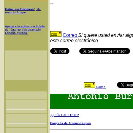
--
Gatos sin Fronteras"
, de
Antonio Burgos
Aparece la edición de bolsillo
de "Juanito Valderrama:Mi
España querida"
Correo
Si quiere usted enviar al
este correo electrónico
Correo
¿QUIÉN HACE ESTO?
Biografía de Antonio Burgos