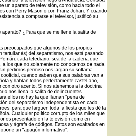
e un aparato de televisión, como hacía todo el
ches con Perry Mason o con Franz Johan. Y cuando
istencia a comprarse el televisor, justificó su
 aparato? ¿Para que se me llene la salita de
s preocupados que algunos de los propios
en tertulianés) del separatismo, nos está pasando
e Pemán: cada telediario, sea de la cadena que
tas, a los que no solamente no conocemos de nada,
in pedirnos permiso nos largan su soflama
 cooficial, cuando saben que sus palabras van a
ola y hablan todos perfectamente castellano,
 con otro acento. Si nos atenemos a la doctrina
ario nos llena la salita de delincuentes
ara ellos no hay la que llaman "pena de
ltación del separatismo independentista en cada
oes, para que larguen toda la fiesta que les dé la
ñola. Cualquier político corrupto de los miles que
bor es presentado en la televisión como en
amosa y ágrafa de códigos. Estos son exaltados en
ropone un "apagón informativo".