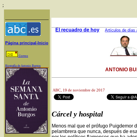
;
El recuadro de hoy
Artículos de días 
Página principal-Inicio
Correo
Biografía de Antonio Burgos
ANTONIO BU
ABC, 19
de noviembre de 2017
Cárcel y hospital
Menos mal que el prófugo Puigdemor de
pelambrera que nunca, después de esas
por los políticos flamencos que ha ad