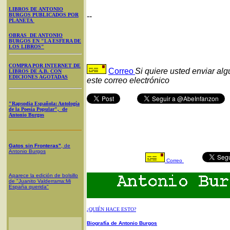
LIBROS DE ANTONIO
BURGOS PUBLICADOS POR
--
PLANETA
OBRAS DE ANTONIO
BURGOS EN "LA ESFERA DE
LOS LIBROS"
COMPRA POR INTERNET DE
Correo
Si quiere usted enviar al
LIBROS DE A.B. CON
EDICIONES AGOTADAS
este correo electrónico
"Rapsodia Española: Antología
de la Poesía Popular", de
Antonio Burgos
Gatos sin Fronteras"
, de
Antonio Burgos
Correo
Aparece la edición de bolsillo
de "Juanito Valderrama:Mi
España querida"
¿QUIÉN HACE ESTO?
Biografía de Antonio Burgos