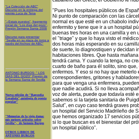
"La Colección de ABC"
"Pues los hospitales públicos de Españ
Discurso en la entrega del
premio Luca de Tena
Ni punto de comparación con las cárcele
normal es que esté en un chabolo indiv
"¿Estais puestos", fragmento
inicial de "Los días del gozo",
enfermito y tiene que ir a un hospital 
Pregón Semana Santa 2008
buenas tres horas en una camilla y en u
Discurso para presentar
el "triage" y que lo haya visto el médic
"Sevilla en su plaza de toros a
dos horas más esperando en su camilla
través del Archivo de ABC"
de suerte, lo diagnostiquen y decidan in
habitaciones libres. Que hasta mañana p
tendrá cama. Y cuando la tenga, no cre
cuarto de baño para él solito, sino que,
enfermos. Y eso si no hay que meterlo e
ANTONIO BURGOS
: "
LOS
DÍAS DEL GOZO
"
Pregón de
correspondientes, gritones y habladore
la Semana Santa
de Sevilla
para que venga una enfermera, pueden e
que nadie acudirá. Si no lleva acompañ
voz de alerta, puede que todavía esté es
Nueva edición de "Rapsodia
Española",antología de poesía
sabemos si la tarjeta sanitaria de Puig
popular"
Salut", en cuyo caso tendrá graves pro
un hospital del Servicio Madrileño de
que hemos organizado 17 servicios públ
"Memorias de la vieja dama:
mis mejores artículos sobre
si lo que buscan es el bienestar del pr
Sevilla", de Antonio Burgos
un hospital público".
OTROS LIBROS DE
ANTONIO BURGOS