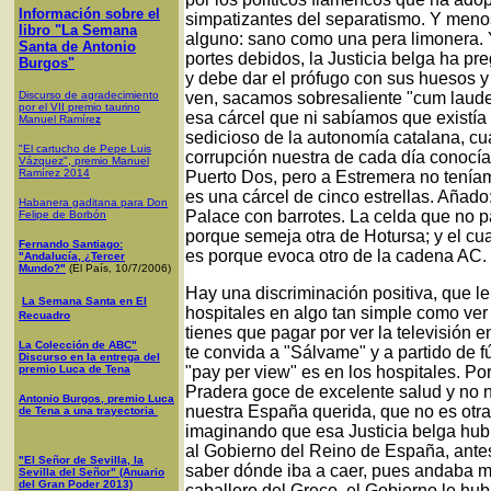
Información sobre el
simpatizantes del separatismo. Y menos
libro "La Semana
alguno: sano como una pera limonera. Y
Santa de Antonio
portes debidos, la Justicia belga ha p
Burgos"
y debe dar el prófugo con sus huesos y
Discurso de agradecimiento
ven, sacamos sobresaliente "cum laude".
por el VII premio taurino
esa cárcel que ni sabíamos que existí
Manuel Ramíre
z
sedicioso de la autonomía catalana, cu
"El cartucho de Pepe Luis
corrupción nuestra de cada día conocía
Vázquez", premio Manuel
Ramírez 2014
Puerto Dos, pero a Estremera no tenía
es una cárcel de cinco estrellas. Añado
Habanera gaditana para Don
Palace con barrotes. La celda que no p
Felipe de Borbón
porque semeja otra de Hotursa; y el cu
Fernando Santiago:
es porque evoca otro de la cadena AC.
"Andalucía, ¿Tercer
Mundo?"
(El País, 10/7/2006)
Hay una discriminación positiva, que le
La Semana Santa en El
hospitales en algo tan simple como ver l
Recuadro
tienes que pagar por ver la televisión e
La Colección de ABC"
te convida a "Sálvame" y a partido de fú
Discurso en la entrega del
premio Luca de Tena
"pay per view" es en los hospitales. P
Pradera goce de excelente salud y no n
Antonio Burgos, premio Luca
nuestra España querida, que no es otr
de Tena a una trayectoria
imaginando que esa Justicia belga hubi
al Gobierno del Reino de España, antes
"El Señor de Sevilla, la
saber dónde iba a caer, pues andaba m
Sevilla del Señor" (Anuario
del Gran Poder 2013)
caballero del Greco, el Gobierno le hub