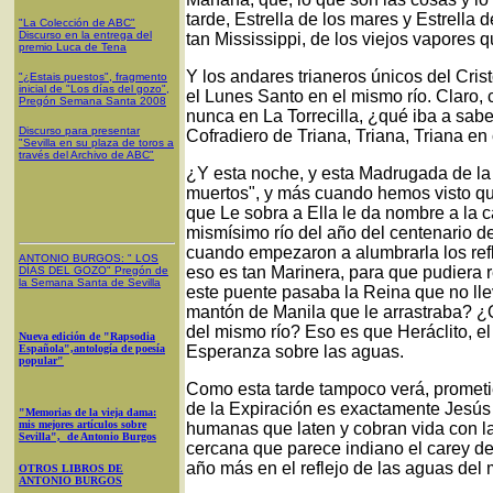
tarde, Estrella de los mares y Estrella 
"La Colección de ABC"
Discurso en la entrega del
tan Mississippi, de los viejos vapores 
premio Luca de Tena
Y los andares trianeros únicos del Cr
"¿Estais puestos", fragmento
inicial de "Los días del gozo",
el Lunes Santo en el mismo río. Claro, 
Pregón Semana Santa 2008
nunca en La Torrecilla, ¿qué iba a sab
Discurso para presentar
Cofradiero de Triana, Triana, Triana en
"Sevilla en su plaza de toros a
través del Archivo de ABC"
¿Y esta noche, y esta Madrugada de la
muertos", y más cuando hemos visto que
que Le sobra a Ella le da nombre a la c
mismísimo río del año del centenario d
cuando empezaron a alumbrarla los ref
ANTONIO BURGOS
: "
LOS
eso es tan Marinera, para que pudiera r
DÍAS DEL GOZO
"
Pregón de
la Semana Santa
de Sevilla
este puente pasaba la Reina que no lle
mantón de Manila que le arrastraba? 
del mismo río? Eso es que Heráclito, el p
Nueva edición de "Rapsodia
Española",antología de poesía
Esperanza sobre las aguas.
popular"
Como esta tarde tampoco verá, prometi
de la Expiración es exactamente Jesús 
"Memorias de la vieja dama:
mis mejores artículos sobre
humanas que laten y cobran vida con l
Sevilla", de Antonio Burgos
cercana que parece indiano el carey d
año más en el reflejo de las aguas del 
OTROS LIBROS DE
ANTONIO BURGOS