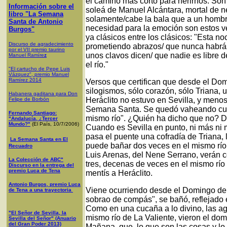
el camino más corto para herirnos. Son
Información sobre el
soleá de Manuel Alcántara, mortal de n
libro "La Semana
solamente/cabe la bala que a un hombre
Santa de Antonio
necesidad para la emoción son estos v
Burgos"
ya clásicos entre los clásicos: "Esta noc
Discurso de agradecimiento
prometiendo abrazos/ que nunca habrá
por el VII premio taurino
unos clavos dicen/ que nadie es libre d
Manuel Ramíre
z
el río."
"El cartucho de Pepe Luis
Vázquez", premio Manuel
Ramírez 2014
Versos que certifican que desde el Do
silogismos, sólo corazón, sólo Triana, 
Habanera gaditana para Don
Heráclito no estuvo en Sevilla, y meno
Felipe de Borbón
Semana Santa. Se quedó vaheando cua
Fernando Santiago:
mismo río". ¿Quién ha dicho que no? 
"Andalucía, ¿Tercer
Mundo?"
(El País, 10/7/2006)
Cuando es Sevilla en punto, ni más ni 
pasa el puente una cofradía de Triana,
La Semana Santa en El
puede bañar dos veces en el mismo río,
Recuadro
Luis Arenas, del Nene Serrano, verán c
La Colección de ABC"
tres, decenas de veces en el mismo río
Discurso en la entrega del
premio Luca de Tena
mentís a Heráclito.
Antonio Burgos, premio Luca
Viene ocurriendo desde el Domingo de
de Tena a una trayectoria
sobrao de compás", se bañó, reflejado 
Como en una cucaña a lo divino, las ag
"El Señor de Sevilla, la
mismo río de La Valiente, vieron el domi
Sevilla del Señor" (Anuario
del Gran Poder 2013)
Mañana, que, lo que son las cosas y lo 