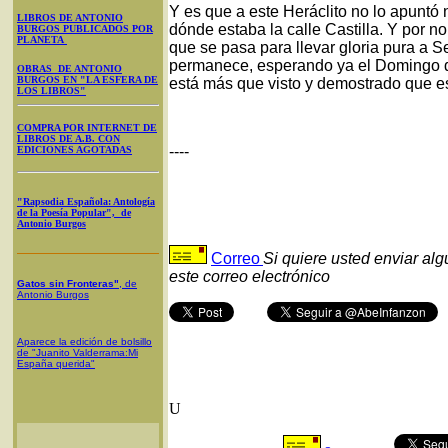
Y es que a este Heráclito no lo apuntó 
LIBROS DE ANTONIO
dónde estaba la calle Castilla. Y por n
BURGOS PUBLICADOS POR
PLANETA
que se pasa para llevar gloria pura a Se
permanece, esperando ya el Domingo d
OBRAS DE ANTONIO
BURGOS EN "LA ESFERA DE
está más que visto y demostrado que es
LOS LIBROS"
COMPRA POR INTERNET DE
LIBROS DE A.B. CON
----
EDICIONES AGOTADAS
"Rapsodia Española: Antología
de la Poesía Popular", de
Antonio Burgos
Correo
Si quiere usted enviar al
este correo electrónico
Gatos sin Fronteras"
, de
Antonio Burgos
Aparece la edición de bolsillo
de "Juanito Valderrama:Mi
España querida"
U