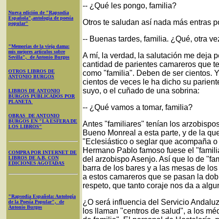
-- ¿Qué les pongo, familia?
Nueva edición de "Rapsodia
Española",antología de poesía
Otros te saludan así nada más entras po
popular"
-- Buenas tardes, familia. ¿Qué, otra ve
"Memorias de la vieja dama:
mis mejores artículos sobre
A mí, la verdad, la salutación me deja 
Sevilla", de Antonio Burgos
cantidad de parientes camareros que te
OTROS LIBROS DE
como "familia". Deben de ser cientos. 
ANTONIO BURGOS
cientos de veces le ha dicho su parien
suyo, o el cuñado de una sobrina:
LIBROS DE ANTONIO
BURGOS PUBLICADOS POR
PLANETA
-- ¿Qué vamos a tomar, familia?
OBRAS DE ANTONIO
BURGOS EN "LA ESFERA DE
Antes "familiares" tenían los arzobispos
LOS LIBROS"
Bueno Monreal a esta parte, y de la q
"Eclesiástico o seglar que acompaña o 
Hermano Pablo famoso fuese el "familia
COMPRA POR INTERNET DE
LIBROS DE A.B. CON
del arzobispo Asenjo. Así que lo de "fam
EDICIONES AGOTADAS
barra de los bares y a las mesas de lo
a estos camareros que se pasan la doble
respeto, que tanto coraje nos da a algu
"Rapsodia Española: Antología
¿O será influencia del Servicio Andalu
de la Poesía Popular", de
Antonio Burgos
los llaman "centros de salud", a los m