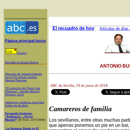
El recuadro de hoy
Artículos de días 
Página principal-Inicio
Correo
Biografía de Antonio Burgos
ANTONIO BU
Discurso de agradecimiento
por el VII premio taurino
Manuel Ramíre
z
ABC de Sevilla, 19
de junio de 2018
"El cartucho de Pepe Luis
Vázquez", premio Manuel
Ramírez 2014
Habanera gaditana para Don
Felipe de Borbón
Camareros de familia
Fernando Santiago:
"Andalucía, ¿Tercer
Los sevillanos, entre otras muchas part
Mundo?"
(El País, 10/7/2006)
que apenas ponemos un pie en un bar, n
La Semana Santa en El