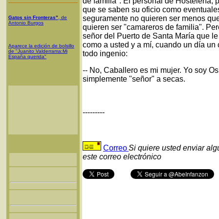
de familia". El personal de Hostelería,
que se saben su oficio como eventuale
seguramente no quieren ser menos que l
Gatos sin Fronteras"
, de
Antonio Burgos
quieren ser "camareros de familia". Pero
señor del Puerto de Santa María que le 
como a usted y a mí, cuando un día un c
Aparece la edición de bolsillo
de "Juanito Valderrama:Mi
todo ingenio:
España querida"
-- No, Caballero es mi mujer. Yo soy O
simplemente "señor" a secas.
---------
Correo
Si quiere usted enviar al
este correo electrónico