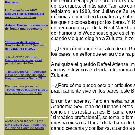
encuentran el apoyo de una barra varia
Recuadro
de los grupos, el más raro. Tan raro c
La Colección de ABC"
felipismo, en 1983, don Julián de Zulue
Discurso en la entrega del
máxima autoridad en la materia y sobri
premio Luca de Tena
los que no copeaban por los bares. Y R
Antonio Burgos, premio Luca
de hermano mayor de la Real Maestranz
de Tena a una trayectoria
del humor a lo Wodehouse que es el mej
cuando vio que elegían a Zulueta, hizo
"El Señor de Sevilla, la
Sevilla del Señor" (Anuario
-- ¿Pero cómo puede ser alcalde de Ro
del Gran Poder 2013)
los bares, un señor que en su vida ha 
"La Colección de ABC"
Discurso en la entrega del
premio Luca de Tena
A mí quizá el querido Rafael Atienza, 
ambos estuvimos en Portaceli, podría 
"¿Estais puestos", fragmento
Zulueta:
inicial de "Los días del gozo",
Pregón Semana Santa 2008
-- ¿Pero cómo puede escribir artículos 
Discurso para presentar
"Sevilla en su plaza de toros a
prácticamente vive en los bares, este 
través del Archivo de ABC"
En un bar, apenas. Pero en restaurant
Academia Sevillana de Buenas Letras. Y 
como en los restaurantes. El camarero 
"simpático profesional", se toma la fami
ANTONIO BURGOS
: "
LOS
nuestra mesa o al lugar de la barra d
DÍAS DEL GOZO
"
Pregón de
dando cercanía y confianza, cuando a 
la Semana Santa
de Sevilla