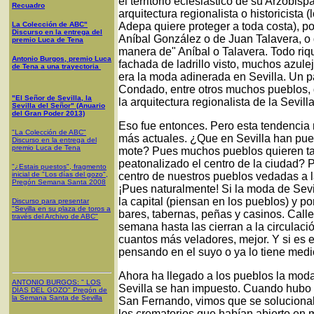
el territorio eclesiástico de su Arzobis
Recuadro
arquitectura regionalista o historicista
La Colección de ABC"
Adepa quiere proteger a toda costa), p
Discurso en la entrega del
Aníbal González o de Juan Talavera, o 
premio Luca de Tena
manera de" Aníbal o Talavera. Todo riq
Antonio Burgos, premio Luca
fachada de ladrillo visto, muchos azule
de Tena a una trayectoria
era la moda adinerada en Sevilla. Un 
Condado, entre otros muchos pueblos, 
"El Señor de Sevilla, la
la arquitectura regionalista de la Sevi
Sevilla del Señor" (Anuario
del Gran Poder 2013)
Eso fue entonces. Pero esta tendencia 
"La Colección de ABC"
más actuales. ¿Que en Sevilla han pues
Discurso en la entrega del
premio Luca de Tena
mote? Pues muchos pueblos quieren tam
peatonalizado el centro de la ciudad? P
"¿Estais puestos", fragmento
inicial de "Los días del gozo",
centro de nuestros pueblos vedadas a l
Pregón Semana Santa 2008
¡Pues naturalmente! Si la moda de Sevil
la capital (piensan en los pueblos) y 
Discurso para presentar
"Sevilla en su plaza de toros a
bares, tabernas, peñas y casinos. Call
través del Archivo de ABC"
semana hasta las cierran a la circulac
cuantos más veladores, mejor. Y si es el
pensando en el suyo o ya lo tiene medi
Ahora ha llegado a los pueblos la moda 
ANTONIO BURGOS
: "
LOS
Sevilla se han impuesto. Cuando hubo 
DÍAS DEL GOZO
"
Pregón de
la Semana Santa
de Sevilla
San Fernando, vimos que se solucionab
los crematorios que habían abierto en 