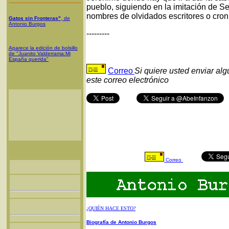
pueblo, siguiendo en la imitación de Se
nombres de olvidados escritores o croni
Gatos sin Fronteras"
, de
Antonio Burgos
---------
Aparece la edición de bolsillo
de "Juanito Valderrama:Mi
España querida"
Correo
Si quiere usted enviar al
este correo electrónico
Correo
¿QUIÉN HACE ESTO?
Biografía de Antonio Burgos