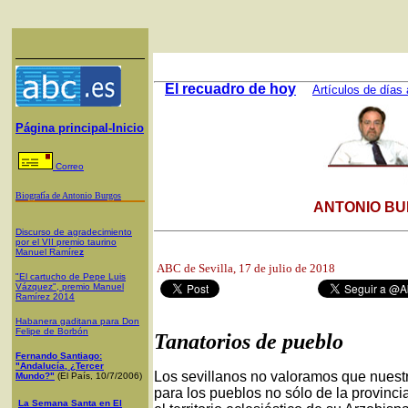
El recuadro de hoy
Artículos de días 
Página principal-Inicio
Correo
Biografía de Antonio Burgos
ANTONIO BU
Discurso de agradecimiento
por el VII premio taurino
Manuel Ramíre
z
ABC de Sevilla, 17
de julio de 2018
"El cartucho de Pepe Luis
Vázquez", premio Manuel
Ramírez 2014
Habanera gaditana para Don
Felipe de Borbón
Tanatorios de pueblo
Fernando Santiago:
"Andalucía, ¿Tercer
Los sevillanos no valoramos que nuest
Mundo?"
(El País, 10/7/2006)
para los pueblos no sólo de la provinci
La Semana Santa en El