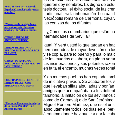
quieren doy nombres. Es digno de estud
Nueva edición de "Rapsodia
tesis doctoral, el éxito social de las c
Española",antología de poesía
popular"
tradicional era la inhumación. Lo cual
Necrópolis romana de Carmona, cuya vi
las cenizas de los difuntos.
"Memorias de la vieja dama:
mis mejores artículos sobre
Sevilla", de Antonio Burgos
-- ¿Como los columbarios que están h
hermandades de Sevilla?
OTROS LIBROS DE
ANTONIO BURGOS
Igual. Y verá usted lo que tardan en ha
LIBROS DE ANTONIO
hermandades de mayor devoción en los 
BURGOS PUBLICADOS POR
PLANETA
y se copia, para lo bueno y para lo mal
de los muertos es ahora, en pleno vera
OBRAS DE ANTONIO
las incineraciones y sus potentes razo
BURGOS EN "LA ESFERA DE
LOS LIBROS"
en falta el encanto, muchas veces romá
Y en muchos pueblos han copiado tambi
COMPRA POR INTERNET DE
de iniciativa privada. Se acabaron los 
LIBROS DE A.B. CON
que llevaban sillas alquiladas y ponían
EDICIONES AGOTADAS
amigos que acompañaban a los doliente
tanatorio, a imitación de los sevillanos
como de Carnaval) o de San Jerónimo, e
"Rapsodia Española: Antología
Miguel Romero Martínez, que es el únic
de la Poesía Popular", de
absolutamente todos los días en el per
Antonio Burgos
Jerónimo donde hay que ir a dar la cab