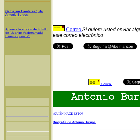
Gatos sin Fronteras"
, de
Antonio Burgos
Correo
Si quiere usted enviar al
Aparece la edición de bolsillo
de "Juanito Valderrama:Mi
este correo electrónico
España querida"
Correo
¿QUIÉN HACE ESTO?
Biografía de Antonio Burgos