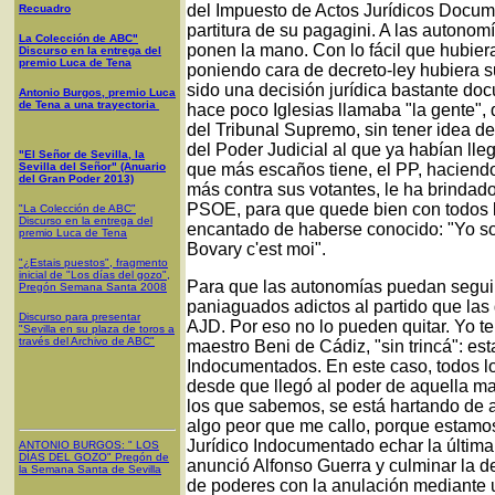
del Impuesto de Actos Jurídicos Docume
Recuadro
partitura de su pagagini. A las autonom
La Colección de ABC"
ponen la mano. Con lo fácil que hubiera
Discurso en la entrega del
premio Luca de Tena
poniendo cara de decreto-ley hubiera 
sido una decisión jurídica bastante do
Antonio Burgos, premio Luca
de Tena a una trayectoria
hace poco Iglesias llamaba "la gente",
del Tribunal Supremo, sin tener idea d
del Poder Judicial al que ya habían l
"El Señor de Sevilla, la
Sevilla del Señor" (Anuario
que más escaños tiene, el PP, haciend
del Gran Poder 2013)
más contra sus votantes, le ha brindado
PSOE, para que quede bien con todos 
"La Colección de ABC"
Discurso en la entrega del
encantado de haberse conocido: "Yo so
premio Luca de Tena
Bovary c'est moi".
"¿Estais puestos", fragmento
inicial de "Los días del gozo",
Para que las autonomías puedan seguir
Pregón Semana Santa 2008
paniaguados adictos al partido que las
Discurso para presentar
AJD. Por eso no lo pueden quitar. Yo te
"Sevilla en su plaza de toros a
través del Archivo de ABC"
maestro Beni de Cádiz, "sin trincá": es
Indocumentados. En este caso, todos l
desde que llegó al poder de aquella man
los que sabemos, se está hartando de 
algo peor que me callo, porque estamos
Jurídico Indocumentado echar la última
ANTONIO BURGOS
: "
LOS
DÍAS DEL GOZO
"
Pregón de
anunció Alfonso Guerra y culminar la de
la Semana Santa
de Sevilla
de poderes con la anulación mediante 