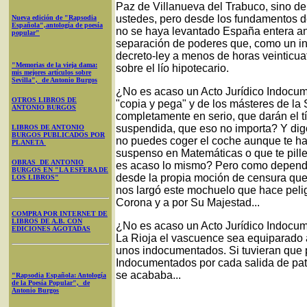
Paz de Villanueva del Trabuco, sino d
ustedes, pero desde los fundamentos 
Nueva edición de "Rapsodia
Española",antología de poesía
no se haya levantado España entera ant
popular"
separación de poderes que, como un i
decreto-ley a menos de horas veinticua
"Memorias de la vieja dama:
sobre el lío hipotecario.
mis mejores artículos sobre
Sevilla", de Antonio Burgos
¿No es acaso un Acto Jurídico Indocume
OTROS LIBROS DE
"copia y pega" y de los másteres de la 
ANTONIO BURGOS
completamente en serio, que darán el tí
suspendida, que eso no importa? Y digo 
LIBROS DE ANTONIO
BURGOS PUBLICADOS POR
no puedes coger el coche aunque te ha
PLANETA
suspenso en Matemáticas o que te pille
OBRAS DE ANTONIO
es acaso lo mismo? Pero como depend
BURGOS EN "LA ESFERA DE
desde la propia moción de censura que
LOS LIBROS"
nos largó este mochuelo que hace peli
Corona y a por Su Majestad...
COMPRA POR INTERNET DE
LIBROS DE A.B. CON
¿No es acaso un Acto Jurídico Indocu
EDICIONES AGOTADAS
La Rioja el vascuence sea equiparado
unos indocumentados. Si tuvieran que 
Indocumentados por cada salida de pata
se acababa...
"Rapsodia Española: Antología
de la Poesía Popular", de
Antonio Burgos