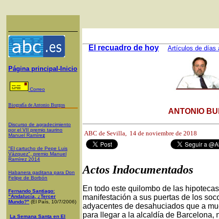
El recuadro de hoy
Artículos de días 
Página principal-Inicio
Correo
Biografía de Antonio Burgos
ANTONIO BU
Discurso de agradecimiento
por el VII premio taurino
ABC de Sevilla, 14
de noviembre de 2018
Manuel Ramíre
z
"El cartucho de Pepe Luis
Vázquez", premio Manuel
Ramírez 2014
Actos Indocumentados
Habanera gaditana para Don
Felipe de Borbón
En todo este quilombo de las hipotecas,
Fernando Santiago:
manifestación a sus puertas de los soc
"Andalucía, ¿Tercer
Mundo?"
(El País, 10/7/2006)
adyacentes de desahuciados que a muc
para llegar a la alcaldía de Barcelona,
La Semana Santa en El