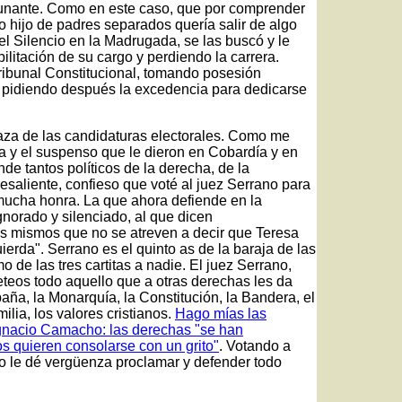
tunante. Como en este caso, que por comprender
 hijo de padres separados quería salir de algo
del Silencio en la Madrugada, se las buscó y le
ilitación de su cargo y perdiendo la carrera.
 Tribunal Constitucional, tomando posesión
 pidiendo después la excedencia para dedicarse
aza de las candidaturas electorales. Como me
ía y el suspenso que le dieron en Cobardía y en
de tantos políticos de la derecha, de la
esaliente, confieso que voté al juez Serrano para
mucha honra. La que ahora defiende en la
norado y silenciado, al que dicen
os mismos que no se atreven a decir que Teresa
ierda". Serrano es el quinto as de la baraja de las
o de las tres cartitas a nadie. El juez Serrano,
eteos todo aquello que a otras derechas les da
ña, la Monarquía, la Constitución, la Bandera, el
milia, los valores cristianos.
Hago mías las
 Ignacio Camacho: las derechas "se han
s quieren consolarse con un grito"
. Votando a
no le dé vergüenza proclamar y defender todo