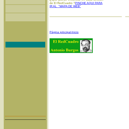
de El RedCuadro ?
PINCHE AQUI PARA
IR AL "MAPA DE WEB"
Página principal-Inicio