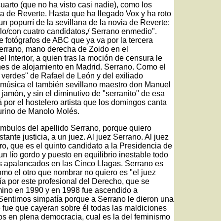
cuarto (que no ha visto casi nadie), como los
ia de Reverte. Hasta que ha llegado Vox y ha roto
un popurrí de la sevillana de la novia de Reverte:
lo/con cuatro candidatos,/ Serrano enmedio".
e fotógrafos de ABC que ya va por la tercera
errano, mano derecha de Zoido en el
l Interior, a quien tras la moción de censura le
nes de alojamiento en Madrid. Serrano. Como el
verdes" de Rafael de León y del exiliado
música el también sevillano maestro don Manuel
amón, y sin el diminutivo de "serranito" de esa
á por el hostelero artista que los domingos canta
aurino de Manolo Molés.
mbulos del apellido Serrano, porque quiero
tante justicia, a un juez. Al juez Serrano. Al juez
o, que es el quinto candidato a la Presidencia de
n lío gordo y puesto en equilibrio inestable todo
os apalancados en las Cinco Llagas. Serrano es
omo el otro que nombrar no quiero es "el juez
a por este profesional del Derecho, que se
ino en 1990 y en 1998 fue ascendido a
 Sentimos simpatía porque a Serrano le dieron una
mo fue que cayeran sobre él todas las maldiciones
s en plena democracia, cual es la del feminismo