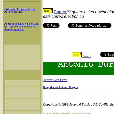
Gatos sin Fronteras"
, de
Correo
Si quiere usted enviar al
Antonio Burgos
este correo electrónico
Aparece la edición de bolsillo
de "Juanito Valderrama:Mi
España querida"
Correo
¿QUIÉN HACE ESTO?
Biografía de Antonio Burgos
Copyright © 1998 Arco del Postigo S.L. Sevilla, E
¿
Qué puede encontrar en cada sección