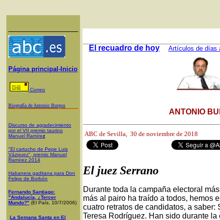
El recuadro de hoy
Artículos de días 
Página principal-Inicio
Correo
Biografía de Antonio Burgos
ANTONIO BU
Discurso de agradecimiento
por el VII premio taurino
ABC de Sevilla, 30
de noviembre de 2018
Manuel Ramíre
z
"El cartucho de Pepe Luis
Vázquez", premio Manuel
Ramírez 2014
El juez Serrano
Habanera gaditana para Don
Felipe de Borbón
Durante toda la campaña electoral más 
Fernando Santiago:
más al pairo ha traído a todos, hemos 
"Andalucía, ¿Tercer
Mundo?"
(El País, 10/7/2006)
cuatro retratos de candidatos, a sabe
Teresa Rodríguez. Han sido durante la
La Semana Santa en El