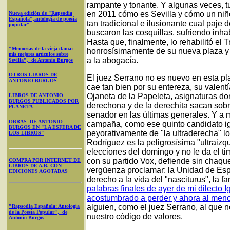
rampante y tonante. Y algunas veces, 
en 2011 cómo es Sevilla y cómo un niño
Nueva edición de "Rapsodia
Española",antología de poesía
tan tradicional e ilusionante cual paje 
popular"
buscaron las cosquillas, sufriendo inhab
Hasta que, finalmente, lo rehabilitó el
"Memorias de la vieja dama:
honrosísimamente de su nueva plaza y
mis mejores artículos sobre
a la abogacía.
Sevilla", de Antonio Burgos
OTROS LIBROS DE
El juez Serrano no es nuevo en esta pl
ANTONIO BURGOS
cae tan bien por su entereza, su valent
Ojaneta de la Papeleta, asignaturas don
LIBROS DE ANTONIO
BURGOS PUBLICADOS POR
derechona y de la derechita sacan sobr
PLANETA
senador en las últimas generales. Y a 
OBRAS DE ANTONIO
campaña, como ese quinto candidato ig
BURGOS EN "LA ESFERA DE
peyorativamente de "la ultraderecha" l
LOS LIBROS"
Rodríguez es la peligrosísima "ultraizqu
elecciones del domingo y no le da el tim
con su partido Vox, defiende sin chaqu
COMPRA POR INTERNET DE
LIBROS DE A.B. CON
vergüenza proclamar: la Unidad de Espa
EDICIONES AGOTADAS
derecho a la vida del "nasciturus", la fa
palabras finales de ayer de mi dilecto
acostumbrado a perder y ahora al meno
alguien, como el juez Serrano, al que 
"Rapsodia Española: Antología
de la Poesía Popular", de
nuestro código de valores.
Antonio Burgos