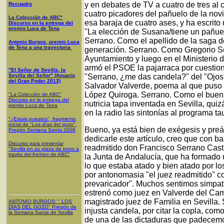
y en debates de TV a cuatro de tres al 
Recuadro
cuatro picadores del pañuelo de la nov
La Colección de ABC"
esa baraja de cuatro ases, y ha escrito 
Discurso en la entrega del
premio Luca de Tena
"La elección de Susana/tiene un pañue
Serrano. Como el apellido de la saga d
Antonio Burgos, premio Luca
de Tena a una trayectoria
generación. Serrano. Como Gregorio S
Ayuntamiento y luego en el Ministerio de
armó el PSOE la pajarraca por cuestio
"El Señor de Sevilla, la
Sevilla del Señor" (Anuario
"Serrano, ¿me das candela?" del "Ojos 
del Gran Poder 2013)
Salvador Valverde, poema al que puso 
López Quiroga. Serrano. Como el buen j
"La Colección de ABC"
Discurso en la entrega del
nutricia tapa inventada en Sevilla, quiz
premio Luca de Tena
en la radio las sintonías al programa t
"¿Estais puestos", fragmento
inicial de "Los días del gozo",
Bueno, ya está bien de exégesis y preá
Pregón Semana Santa 2008
dedicarle este artículo, creo que con bas
Discurso para presentar
readmitido don Francisco Serrano Castr
"Sevilla en su plaza de toros a
través del Archivo de ABC"
la Junta de Andalucía, que ha formado u
lo que estaba atado y bien atado por l
por antonomasia "el juez readmitido" c
prevaricador". Muchos sentimos simpatí
estrenó como juez en Valverde del Cam
magistrado juez de Familia en Sevilla.
ANTONIO BURGOS
: "
LOS
DÍAS DEL GOZO
"
Pregón de
injusta candela, por citar la copla, co
la Semana Santa
de Sevilla
de una de las dictaduras que padecemo