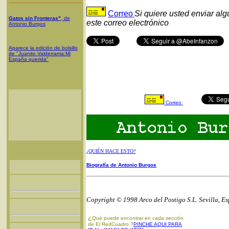
Correo
Si quiere usted enviar al
Gatos sin Fronteras"
, de
este correo electrónico
Antonio Burgos
Aparece la edición de bolsillo
de "Juanito Valderrama:Mi
España querida"
Correo
¿QUIÉN HACE ESTO?
Biografía de Antonio Burgos
Copyright © 1998 Arco del Postigo S.L. Sevilla, E
¿
Qué puede encontrar en cada sección
de El RedCuadro ?
PINCHE AQUI PARA