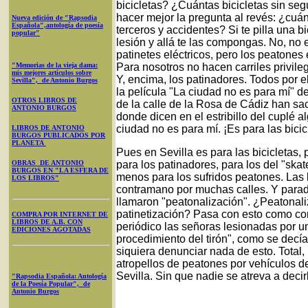
bicicletas? ¿Cuántas bicicletas sin seg
hacer mejor la pregunta al revés: ¿cuán
Nueva edición de "Rapsodia
Española",antología de poesía
terceros y accidentes? Si te pilla una b
popular"
lesión y allá te las compongas. No, no es
patinetes eléctricos, pero los peatone
"Memorias de la vieja dama:
Para nosotros no hacen carriles privile
mis mejores artículos sobre
Y, encima, los patinadores. Todos por el
Sevilla", de Antonio Burgos
la película "La ciudad no es para mí" d
OTROS LIBROS DE
de la calle de la Rosa de Cádiz han saca
ANTONIO BURGOS
donde dicen en el estribillo del cuplé a
ciudad no es para mí. ¡Es para las bicicl
LIBROS DE ANTONIO
BURGOS PUBLICADOS POR
PLANETA
Pues en Sevilla es para las bicicletas, 
OBRAS DE ANTONIO
para los patinadores, para los del "ska
BURGOS EN "LA ESFERA DE
menos para los sufridos peatones. Las 
LOS LIBROS"
contramano por muchas calles. Y paradó
llamaron "peatonalización". ¿Peatonaliz
patinetización? Pasa con esto como con
COMPRA POR INTERNET DE
LIBROS DE A.B. CON
periódico las señoras lesionadas por un r
EDICIONES AGOTADAS
procedimiento del tirón", como se dec
siquiera denunciar nada de esto. Total,
atropellos de peatones por vehículos de
Sevilla. Sin que nadie se atreva a deci
"Rapsodia Española: Antología
de la Poesía Popular", de
Antonio Burgos