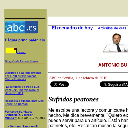
El recuadro de hoy
Artículos de días 
Página principal-Inicio
Correo
Biografía de Antonio Burgos
ANTONIO BU
Discurso de agradecimiento
por el VII premio taurino
ABC de Sevilla, 1
de febrero de 2019
Manuel Ramíre
z
"El cartucho de Pepe Luis
Vázquez", premio Manuel
Ramírez 2014
Sufridos peatones
Habanera gaditana para Don
Felipe de Borbón
Me escribe una lectora y comunicante h
Fernando Santiago:
hecho. Me dice brevemente: "Quiero ex
"Andalucía, ¿Tercer
Mundo?"
(El País, 10/7/2006)
pueda servir para un artículo. Están ha
patinetes, etc. Recalcan mucho la segu
La Semana Santa en El