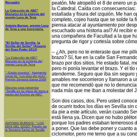
peatón. Me atropelló el 8 de enero un p
Recuadro
la Catedral. Caída con consecuencias:
La Colección de ABC"
estallada y fisura del izquión. Me han
Discurso en la entrega del
premio Luca de Tena
completo, cojeo hasta que se solde la 
piensa atacar al ayuntamiento por des
Antonio Burgos, premio Luca
de Tena a una trayectoria
escuchado una historia así? Al recibir e
una compañera de Facultad a la que hac
pregunta de rigor y cortesía sobre cóm
"El Señor de Sevilla, la
Sevilla del Señor" (Anuario
del Gran Poder 2013)
-- ¿Ah, pero no te enteraste que me pill
brazo? Sí, fue en la calle San Fernando
"La Colección de ABC"
Discurso en la entrega del
brazo por dos sitios. He estado fatal, 
premio Luca de Tena
pero ni ponía levantar el brazo. Y el tío
"¿Estais puestos", fragmento
atenderme. Seguro que iba sin seguro
inicial de "Los días del gozo",
amables me socorrieron y llamaron a u
Pregón Semana Santa 2008
que me recomendó que no lo denunciase,
Discurso para presentar
nada más que me iban a molestar del 
"Sevilla en su plaza de toros a
través del Archivo de ABC"
Son dos casos, dos. Pero usted conoc
de ocurrir todos los días en Sevilla si
da pie a este artículo, verán cuando Sev
está llena ya. Dicen que no hubo plétor
porque los padres estaban temerosos d
ANTONIO BURGOS
: "
LOS
DÍAS DEL GOZO
"
Pregón de
a poner. Que las debe poner y cuanto a
la Semana Santa
de Sevilla
ciclomotor, pero me temo que a su condu