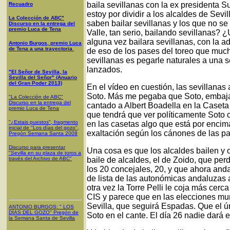
baila sevillanas con la ex presidenta 
Recuadro
estoy por dividir a los alcaldes de Sevi
La Colección de ABC"
saben bailar sevillanas y los que no s
Discurso en la entrega del
premio Luca de Tena
Valle, tan serio, bailando sevillanas?
alguna vez bailara sevillanas, con la a
Antonio Burgos, premio Luca
de Tena a una trayectoria
de eso de los pases del toreo que much
sevillanas es pegarle naturales a una 
lanzados.
"El Señor de Sevilla, la
Sevilla del Señor" (Anuario
del Gran Poder 2013)
En el vídeo en cuestión, las sevillana
Soto. Más me pegaba que Soto, embajad
"La Colección de ABC"
Discurso en la entrega del
cantado a Albert Boadella en la Caseta 
premio Luca de Tena
que tendrá que ver políticamente Soto
"¿Estais puestos", fragmento
en las casetas algo que está por encima 
inicial de "Los días del gozo",
exaltación según los cánones de las pa
Pregón Semana Santa 2008
Discurso para presentar
Una cosa es que los alcaldes bailen y o
"Sevilla en su plaza de toros a
través del Archivo de ABC"
baile de alcaldes, el de Zoido, que per
los 20 concejales, 20, y que ahora anda
de lista de las autonómicas andaluzas a
otra vez la Torre Pelli le coja más cer
CIS y parece que en las elecciones mun
Sevilla, que seguirá Espadas. Que el ú
ANTONIO BURGOS
: "
LOS
DÍAS DEL GOZO
"
Pregón de
Soto en el cante. El día 26 nadie dará 
la Semana Santa
de Sevilla