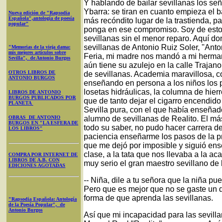
Y hablando de bailar sevillanas los 
Ybarra: se tiran en cuanto empieza el ba
Nueva edición de "Rapsodia
Española",antología de poesía
más recóndito lugar de la trastienda, p
popular"
ponga en ese compromiso. Soy de estos
sevillanas sin el menor reparo. Aquí 
sevillanas de Antonio Ruiz Soler, "Anto
"Memorias de la vieja dama:
mis mejores artículos sobre
Feria, mi madre nos mandó a mi hermana
Sevilla", de Antonio Burgos
aún tiene su azulejo en la calle Trajan
OTROS LIBROS DE
de sevillanas. Academia maravillosa, co
ANTONIO BURGOS
enseñando en persona a los niños los p
losetas hidráulicas, la columna de hierr
LIBROS DE ANTONIO
BURGOS PUBLICADOS POR
que de tanto dejar el cigarro encendido t
PLANETA
Sevilla pura, con el que había enseñado 
OBRAS DE ANTONIO
alumno de sevillanas de Realito. El más
BURGOS EN "LA ESFERA DE
todo su saber, no pudo hacer carrera de
LOS LIBROS"
paciencia enseñarme los pasos de la p
que me dejó por imposible y siguió ens
clase, a la tata que nos llevaba a la a
COMPRA POR INTERNET DE
LIBROS DE A.B. CON
muy serio el gran maestro sevillano de 
EDICIONES AGOTADAS
-- Niña, dile a tu señora que la niña 
Pero que es mejor que no se gaste un d
forma de que aprenda las sevillanas.
"Rapsodia Española: Antología
de la Poesía Popular", de
Antonio Burgos
Así que mi incapacidad para las sevillan