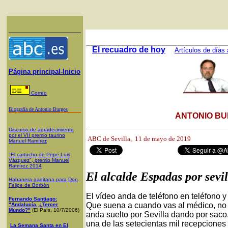
El recuadro de hoy
Artículos de días 
Página principal-Inicio
Correo
Biografía de Antonio Burgos
ANTONIO BU
Discurso de agradecimiento
por el VII premio taurino
ABC de Sevilla, 11
de mayo de 2019
Manuel Ramíre
z
"El cartucho de Pepe Luis
Vázquez", premio Manuel
Ramírez 2014
El alcalde Espadas por sevi
Habanera gaditana para Don
Felipe de Borbón
El vídeo anda de teléfono en teléfono y
Fernando Santiago:
Que suena a cuando vas al médico, no s
"Andalucía, ¿Tercer
Mundo?"
(El País, 10/7/2006)
anda suelto por Sevilla dando por saco
una de las setecientas mil recepciones 
La Semana Santa en El