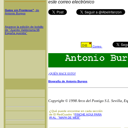
este correo electrónico
Gatos sin Fronteras"
, de
Antonio Burgos
Aparece la edición de bolsillo
de "Juanito Valderrama:Mi
España querida"
Correo
¿QUIÉN HACE ESTO?
Biografía de Antonio Burgos
Copyright © 1998 Arco del Postigo S.L. Sevilla, E
¿
Qué puede encontrar en cada sección
de El RedCuadro ?
PINCHE AQUI PARA
IR AL "MAPA DE WEB"