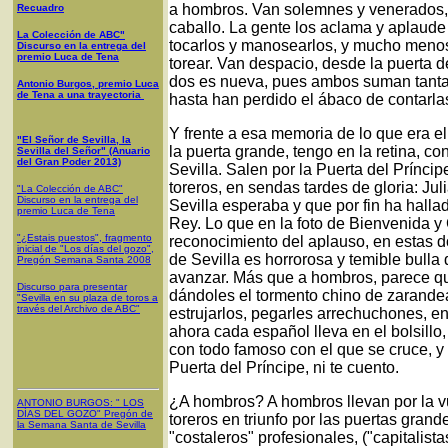
a hombros. Van solemnes y venerados, 
Recuadro
caballo. La gente los aclama y aplaude
La Colección de ABC"
tocarlos y manosearlos, y mucho menos 
Discurso en la entrega del
premio Luca de Tena
torear. Van despacio, desde la puerta d
dos es nueva, pues ambos suman tanta
Antonio Burgos, premio Luca
de Tena a una trayectoria
hasta han perdido el ábaco de contarla
Y frente a esa memoria de lo que era el 
"El Señor de Sevilla, la
la puerta grande, tengo en la retina, c
Sevilla del Señor" (Anuario
del Gran Poder 2013)
Sevilla. Salen por la Puerta del Príncipe,
toreros, en sendas tardes de gloria: Jul
"La Colección de ABC"
Discurso en la entrega del
Sevilla esperaba y que por fin ha halla
premio Luca de Tena
Rey. Lo que en la foto de Bienvenida y C
"¿Estais puestos", fragmento
reconocimiento del aplauso, en estas do
inicial de "Los días del gozo",
de Sevilla es horrorosa y temible bull
Pregón Semana Santa 2008
avanzar. Más que a hombros, parece que 
Discurso para presentar
dándoles el tormento chino de zarandea
"Sevilla en su plaza de toros a
través del Archivo de ABC"
estrujarlos, pegarles arrechuchones, e
ahora cada español lleva en el bolsillo,
con todo famoso con el que se cruce, y
Puerta del Príncipe, ni te cuento.
¿A hombros? A hombros llevan por la vue
ANTONIO BURGOS
: "
LOS
DÍAS DEL GOZO
"
Pregón de
toreros en triunfo por las puertas gran
la Semana Santa
de Sevilla
"costaleros" profesionales, ("capitalis