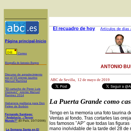
El recuadro de hoy
Artículos de días 
Página principal-Inicio
Correo
Biografía de Antonio Burgos
ANTONIO BU
Discurso de agradecimiento
por el VII premio taurino
ABC de Sevilla, 12
de mayo de 2019
Manuel Ramíre
z
"El cartucho de Pepe Luis
Vázquez", premio Manuel
Ramírez 2014
La Puerta Grande como cas
Habanera gaditana para Don
Felipe de Borbón
Tengo en la memoria una foto taurina 
Fernando Santiago:
Ventas al fondo. Tras cortarles las ore
"Andalucía, ¿Tercer
Mundo?"
(El País, 10/7/2006)
los famosos "AP" que todas las figuras
mano inolvidable de la tarde del 28 d
La Semana Santa en El