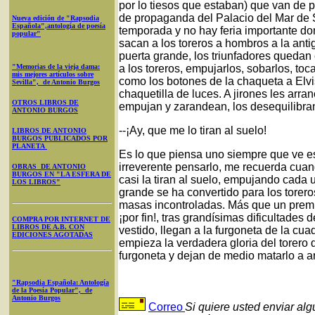
por lo tiesos que estaban) que van de 
de propaganda del Palacio del Mar de S
Nueva edición de "Rapsodia
Española",antología de poesía
temporada y no hay feria importante do
popular"
sacan a los toreros a hombros a la ant
puerta grande, los triunfadores quedan
"Memorias de la vieja dama:
a los toreros, empujarlos, sobarlos, to
mis mejores artículos sobre
como los botones de la chaqueta a Elvi
Sevilla", de Antonio Burgos
chaquetilla de luces. A jirones les arra
OTROS LIBROS DE
empujan y zarandean, los desequilibra
ANTONIO BURGOS
--¡Ay, que me lo tiran al suelo!
LIBROS DE ANTONIO
BURGOS PUBLICADOS POR
PLANETA
Es lo que piensa uno siempre que ve e
irreverente pensarlo, me recuerda cuan
OBRAS DE ANTONIO
BURGOS EN "LA ESFERA DE
casi la tiran al suelo, empujando cada u
LOS LIBROS"
grande se ha convertido para los torer
masas incontroladas. Más que un premio
¡por fin!, tras grandísimas dificultade
COMPRA POR INTERNET DE
LIBROS DE A.B. CON
vestido, llegan a la furgoneta de la cua
EDICIONES AGOTADAS
empieza la verdadera gloria del torero q
furgoneta y dejan de medio matarlo a ar
"Rapsodia Española: Antología
de la Poesía Popular", de
Antonio Burgos
Correo
Si quiere usted enviar al