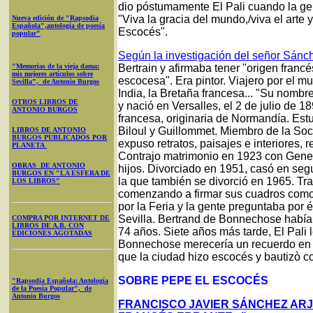
dio póstumamente El Pali cuando la gen
"Viva la gracia del mundo,/viva el arte 
Nueva edición de "Rapsodia
Española",antología de poesía
Escocés".
popular"
Según la investigación del señor Sánc
"Memorias de la vieja dama:
Bertrain y afirmaba tener "origen franc
mis mejores artículos sobre
escocesa". Era pintor. Viajero por el 
Sevilla", de Antonio Burgos
India, la Bretaña francesa... "Su nomb
OTROS LIBROS DE
y nació en Versalles, el 2 de julio de
ANTONIO BURGOS
francesa, originaria de Normandía. Est
Biloul y Guillommet. Miembro de la Soc
LIBROS DE ANTONIO
BURGOS PUBLICADOS POR
expuso retratos, paisajes e interiores,
PLANETA
Contrajo matrimonio en 1923 con Genev
OBRAS DE ANTONIO
hijos. Divorciado en 1951, casó en se
BURGOS EN "LA ESFERA DE
la que también se divorció en 1965. Tras
LOS LIBROS"
comenzando a firmar sus cuadros como 
por la Feria y la gente preguntaba por
Sevilla. Bertrand de Bonnechose había 
COMPRA POR INTERNET DE
LIBROS DE A.B. CON
74 años. Siete años más tarde, El Pali
EDICIONES AGOTADAS
Bonnechose merecería un recuerdo en la
que la ciudad hizo escocés y bautizò 
SOBRE PEPE EL ESCOCÉS
"Rapsodia Española: Antología
de la Poesía Popular", de
Antonio Burgos
FRANCISCO JAVIER SÁNCHEZ ARJ