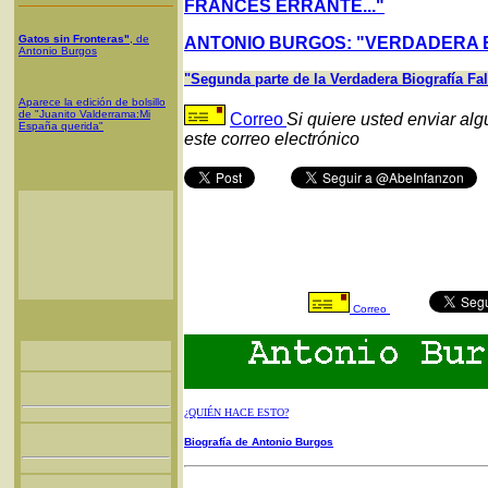
FRANCÉS ERRANTE..."
Gatos sin Fronteras"
, de
ANTONIO BURGOS: "VERDADERA B
Antonio Burgos
"Segunda parte de la Verdadera Biografía Fa
Aparece la edición de bolsillo
de "Juanito Valderrama:Mi
Correo
Si quiere usted enviar al
España querida"
este correo electrónico
Correo
¿QUIÉN HACE ESTO?
Biografía de Antonio Burgos