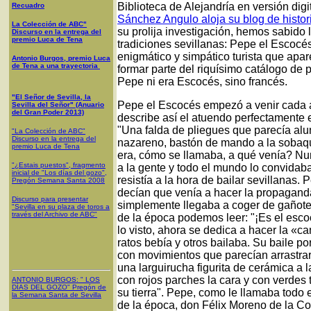
Biblioteca de Alejandría en versión digi
Recuadro
Sánchez Angulo aloja su blog de histori
La Colección de ABC"
su prolija investigación, hemos sabido
Discurso en la entrega del
premio Luca de Tena
tradiciones sevillanas: Pepe el Escocés
enigmático y simpático turista que apar
Antonio Burgos, premio Luca
de Tena a una trayectoria
formar parte del riquísimo catálogo de 
Pepe ni era Escocés, sino francés.
"El Señor de Sevilla, la
Pepe el Escocés empezó a venir cada a
Sevilla del Señor" (Anuario
del Gran Poder 2013)
describe así el atuendo perfectamente 
"Una falda de pliegues que parecía alu
"La Colección de ABC"
Discurso en la entrega del
nazareno, bastón de mando a la sobaq
premio Luca de Tena
era, cómo se llamaba, a qué venía? Nu
"¿Estais puestos", fragmento
a la gente y todo el mundo lo convidaba
inicial de "Los días del gozo",
resistía a la hora de bailar sevillanas
Pregón Semana Santa 2008
decían que venía a hacer la propagand
Discurso para presentar
simplemente llegaba a coger de gañot
"Sevilla en su plaza de toros a
través del Archivo de ABC"
de la época podemos leer: "¡Es el escoc
lo visto, ahora se dedica a hacer la «
ratos bebía y otros bailaba. Su baile po
con movimientos que parecían arrastrar
una larguirucha figurita de cerámica a 
con rojos parches la cara y con verdes t
ANTONIO BURGOS
: "
LOS
DÍAS DEL GOZO
"
Pregón de
su tierra". Pepe, como le llamaba todo 
la Semana Santa
de Sevilla
de la época, don Félix Moreno de la Co