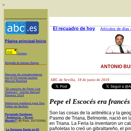
>
El recuadro de hoy
Artículos de días 
Página principal-Inicio
Correo
Biografía de Antonio Burgos
ANTONIO BU
Discurso de agradecimiento
por el VII premio taurino
ABC de Sevilla, 18
de junio de 2019
Manuel Ramíre
z
"El cartucho de Pepe Luis
Vázquez", premio Manuel
Ramírez 2014
Pepe el Escocés era francés
Habanera gaditana para Don
Felipe de Borbón
Son las cosas de la aritmética y la geog
Fernando Santiago:
Pasmo de Triana, Belmonte, nació en la 
"Andalucía, ¿Tercer
Mundo?"
(El País, 10/7/2006)
en Triana. La Feria la inventaron un ca
pañoletas lo creó un gibraltareño, el pi
La Semana Santa en El