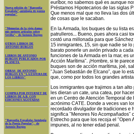
euríbor, no sabemos qué es aunque nos
Préstamos Hipotecarios de las siglas P
Nueva edición de "Rapsodia
Española",antología de poesía
Que menos mal que no lleva las dos últ
popular"
de cosas que le sacaban.
En la Armada, los buques de su lista er
"Memorias de la vieja dama:
mis mejores artículos sobre
patrulleros... Bueno, pues ahora casi
Sevilla", de Antonio Burgos
costó una millonada para que Sánchez 
OTROS LIBROS DE
15 inmigrantes, 15, sin que nadie se lo
ANTONIO BURGOS
barato ponerle un avión privado a cada
funciones de la Armada en la mar, es 
LIBROS DE ANTONIO
BURGOS PUBLICADOS POR
Acción Marítima". ¡Hombre, si te parece
PLANETA
buques son de acción marítima, joé, s
OBRAS DE ANTONIO
"Juan Sebastián de Elcano", que lo es
BURGOS EN "LA ESFERA DE
que, como por todos los grandes artista
LOS LIBROS"
Los inmigrantes que trajimos a tan alt
les dieran un cate, una catea, por hacer
COMPRA POR INTERNET DE
LIBROS DE A.B. CON
en un Centro de Atención Temporal de E
EDICIONES AGOTADAS
acrónimo CATE. Donde a veces van lo
recordado divulgador de tradiciones e h
significa "Menores No Acompañados" cu
Estrecho para que los recoja el "Open 
"Rapsodia Española: Antología
de la Poesía Popular", de
impunes, al no tener edad penal.
Antonio Burgos