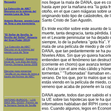
nos llegue la mala de DANA, que es co
Recuadro
hasta ayer por la mañana era "la gota frí
La Colección de ABC"
otoño, en el que caen niágaras sobre u
Discurso en la entrega del
premio Luca de Tena
originando todo tipo de catástrofes, de 
Santo Cristo de San Agustín.
Antonio Burgos, premio Luca
de Tena a una trayectoria
Es triste escribir sobre este asunto de l
muerte, tanta desgracia, tanta pérdida.
"El Señor de Sevilla, la
en el Levante peninsular se ha dejado 
Sevilla del Señor" (Anuario
del Gran Poder 2013)
siempre, lo de la puñetera "gota fría".
mala de una película de miedo y de cr
"La Colección de ABC"
Discurso en la entrega del
DANA, que tan pedantemente se ha pu
premio Luca de Tena
Niveles Altos. Sin que yo quiera hacer
"¿Estais puestos", fragmento
entienden que el fenómeno tan destructiv
inicial de "Los días del gozo",
(corriente en chorro) que avanza lenta
Pregón Semana Santa 2008
al chocar con el aire más cálido y húm
Discurso para presentar
tormentas." "Turbonadas" llamaban en A
"Sevilla en su plaza de toros a
través del Archivo de ABC"
verano. De los que, por lo malos que 
estás viendo en la película de miedo, con
veneno que acaba de ponerle en la cop
DANA aparte, todos dan por sabido el s
la UE sobre las hipotecas que le ha qu
ANTONIO BURGOS
: "
LOS
DÍAS DEL GOZO
"
Pregón de
informativos hablaban del IRPH como si
la Semana Santa
de Sevilla
eso. Cuando algunos, legos en Economí