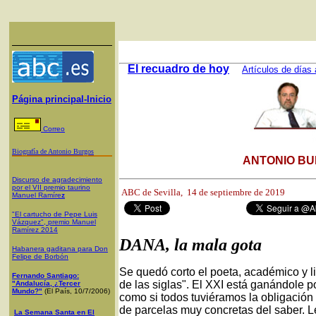
El recuadro de hoy
Artículos de días 
Página principal-Inicio
Correo
Biografía de Antonio Burgos
ANTONIO BU
Discurso de agradecimiento
por el VII premio taurino
ABC de Sevilla, 14
de septiembre de 2019
Manuel Ramíre
z
"El cartucho de Pepe Luis
Vázquez", premio Manuel
Ramírez 2014
DANA, la mala gota
Habanera gaditana para Don
Felipe de Borbón
Se quedó corto el poeta, académico y l
Fernando Santiago:
de las siglas". El XXI está ganándole p
"Andalucía, ¿Tercer
Mundo?"
(El País, 10/7/2006)
como si todos tuviéramos la obligación
de parcelas muy concretas del saber. L
La Semana Santa en El