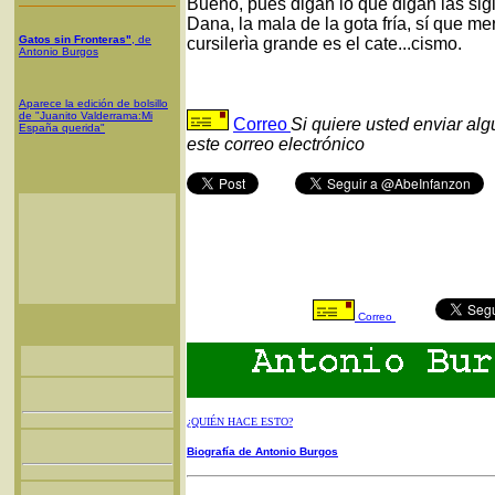
Bueno, pues digan lo que digan las sigla
Dana, la mala de la gota fría, sí que m
Gatos sin Fronteras"
, de
cursilerìa grande es el cate...cismo.
Antonio Burgos
Aparece la edición de bolsillo
de "Juanito Valderrama:Mi
Correo
Si quiere usted enviar al
España querida"
este correo electrónico
Correo
¿QUIÉN HACE ESTO?
Biografía de Antonio Burgos