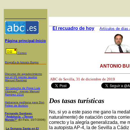
El recuadro de hoy
Artículos de días 
Página principal-Inicio
Correo
Biografía de Antonio Burgos
ANTONIO BU
Discurso de agradecimiento
por el VII premio taurino
ABC de Sevilla, 31
de diciembre de 2019
Manuel Ramíre
z
"El cartucho de Pepe Luis
Vázquez", premio Manuel
Ramírez 2014
Dos tasas turísticas
Habanera gaditana para Don
Felipe de Borbón
No, si yo a este paso me gano la medal
Fernando Santiago:
naturalmente) de natación contra corrien
"Andalucía, ¿Tercer
Mundo?"
(El País, 10/7/2006)
correcto y la alegría generalizada, me 
la autopista AP-4, la de Sevilla a Cádi
La Semana Santa en El