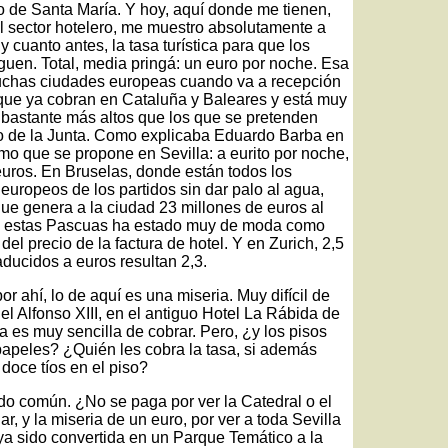
rto de Santa María. Y hoy, aquí donde me tienen,
el sector hotelero, me muestro absolutamente a
 cuanto antes, la tasa turística para que los
guen. Total, media pringá: un euro por noche. Esa
 muchas ciudades europeas cuando va a recepción
a que ya cobran en Cataluña y Baleares y está muy
 bastante más altos que los que se pretenden
uso de la Junta. Como explicaba Eduardo Barba en
mo que se propone en Sevilla: a eurito por noche,
euros. En Bruselas, donde están todos los
uropeos de los partidos sin dar palo al agua,
que genera a la ciudad 23 millones de euros al
en estas Pascuas ha estado muy de moda como
 del precio de la factura de hotel. Y en Zurich, 2,5
aducidos a euros resultan 2,3.
 ahí, lo de aquí es una miseria. Muy difícil de
el Alfonso XIII, en el antiguo Hotel La Rábida de
osa es muy sencilla de cobrar. Pero, ¿y los pisos
impapeles? ¿Quién les cobra la tasa, si además
doce tíos en el piso?
tido común. ¿No se paga por ver la Catedral o el
, y la miseria de un euro, por ver a toda Sevilla
a sido convertida en un Parque Temático a la