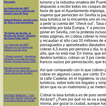
turismo y la industria vinatera del Pue
Recuadro
dispuesto a recibir todos los cosquis d
La Colección de ABC"
favor de que el Ayuntamiento imponga, y
Discurso en la entrega del
premio Luca de Tena
viajeros que pernocten en Sevilla la pa
tasa turística se la encuentra uno en
Antonio Burgos, premio Luca
de Tena a una trayectoria
a pedir la cuenta del "check out". Tas
extendida por toda Europa. Y a precios
poner en Sevilla, con la protesta incl
"El Señor de Sevilla, la
Sevilla del Señor" (Anuario
estas páginas, en Lisboa cobran lo mis
del Gran Poder 2013)
y recaudan al año casi 10 millones de 
paniaguados y apesebrados diputados e
"La Colección de ABC"
Discurso en la entrega del
cobran 4,3 euros por persona y día, lo 
premio Luca de Tena
año, que no está mal. En Viena, que 
"¿Estais puestos", fragmento
destino turístico, cobran un 3 por ciento
inicial de "Los días del gozo",
francos suizos por pernoctación, que tr
Pregón Semana Santa 2008
Discurso para presentar
Así que comparado con lo que cobran por
"Sevilla en su plaza de toros a
través del Archivo de ABC"
cobrar en algunos casos, por cierto. En 
la calle Castelar, en el Inglaterra, la c
turísticos, sobre todo los ilegales y s
dicen que va un matrimonio y se meten 
Cobrar la tasa turística es de puro sen
ANTONIO BURGOS
: "
LOS
DÍAS DEL GOZO
"
Pregón de
Alcázar? ¿Pues por qué no se va a pagar
la Semana Santa
de Sevilla
misma, por gozar la ciudad, aunque hay