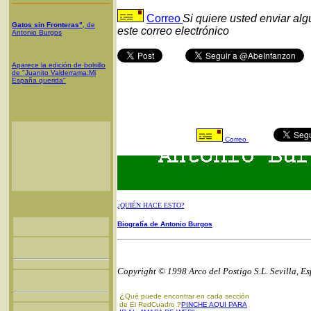
Correo
Si quiere usted enviar al
Gatos sin Fronteras"
, de
este correo electrónico
Antonio Burgos
Aparece la edición de bolsillo
de "Juanito Valderrama:Mi
España querida"
Correo
¿QUIÉN HACE ESTO?
Biografía de Antonio Burgos
Copyright © 1998 Arco del Postigo S.L. Sevilla, E
¿
Qué puede encontrar en cada sección
de El RedCuadro ?
PINCHE AQUI PARA