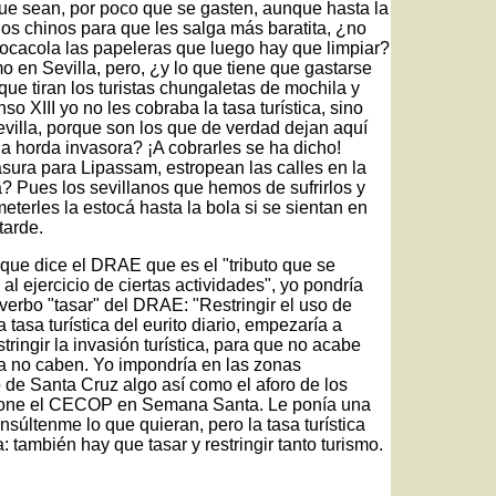
ue sean, por poco que se gasten, aunque hasta la
los chinos para que les salga más baratita, ¿no
cocacola las papeleras que luego hay que limpiar?
o en Sevilla, pero, ¿y lo que tiene que gastarse
que tiran los turistas chungaletas de mochila y
so XIII yo no les cobraba la tasa turística, sino
evilla, porque son los que de verdad dejan aquí
 la horda invasora? ¡A cobrarles se ha dicho!
ra para Lipassam, estropean las calles en la
a? Pues los sevillanos que hemos de sufrirlos y
terles la estocá hasta la bola si se sientan en
tarde.
 que dice el DRAE que es el "tributo que se
 al ejercicio de ciertas actividades", yo pondría
 verbo "tasar" del DRAE: "Restringir el uso de
tasa turística del eurito diario, empezaría a
ringir la invasión turística, para que no acabe
a no caben. Yo impondría en las zonas
 de Santa Cruz algo así como el aforo de los
ispone el CECOP en Semana Santa. Le ponía una
 insúltenme lo que quieran, pero la tasa turística
 también hay que tasar y restringir tanto turismo.