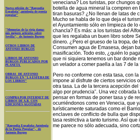
veneciana? Los turistas, por chungos q
botella de agua mineral la compren en 
Nueva edición de "Rapsodia
Española",antología de poesía
tiran basuras? ¿No llenan de latas de 
popular"
Mucho se habla de lo que deja el turism
el Ayuntamiento sólo en limpieza de lo 
"Memorias de la vieja dama:
chancla? Es más: a los turistas del Alfon
mis mejores artículos sobre
que les regalaba un buen libro sobre S
Sevilla", de Antonio Burgos
dinero. ¿Pero el grueso de la tropa, de
OTROS LIBROS DE
Consumen agua de Emasesa, dejan basu
ANTONIO BURGOS
masificación. Todo esto, ¿quién lo pag
que ni siquiera tenemos un bar donde me
LIBROS DE ANTONIO
BURGOS PUBLICADOS POR
un velador a comer paella a las 7 de la 
PLANETA
OBRAS DE ANTONIO
Pero no conforme con esta tasa, con la
BURGOS EN "LA ESFERA DE
impone al disfrute de ciertos servicios o
LOS LIBROS"
otra tasa. La de la tercera acepción del
algo por prudencia". Una vez cobrada la 
pensar en formas de poner tasa y de rest
COMPRA POR INTERNET DE
LIBROS DE A.B. CON
ocurriéndonos como en Venecia, que y
EDICIONES AGOTADAS
turísticamente saturadas como el Barrio
enclaves de conflicto de bulla que d
tasa restrictiva a tanto turismo. Así que
me parece no sólo adecuada, sino corta:
"Rapsodia Española: Antología
de la Poesía Popular", de
Antonio Burgos